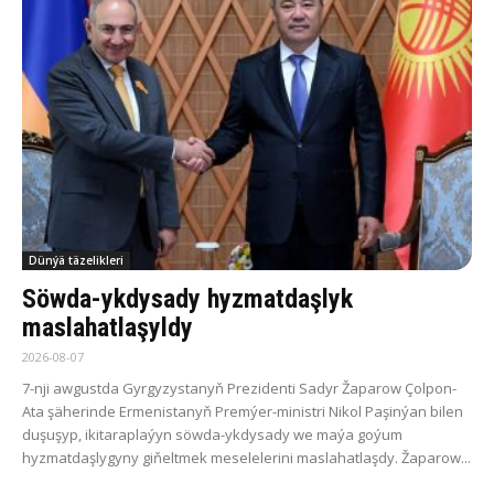
Dünýä täzelikleri
Söwda-ykdysady hyzmatdaşlyk
maslahatlaşyldy
2026-08-07
7-nji awgustda Gyrgyzystanyň Prezidenti Sadyr Žaparow Çolpon-
Ata şäherinde Ermenistanyň Premýer-ministri Nikol Paşinýan bilen
duşuşyp, ikitaraplaýyn söwda-ykdysady we maýa goýum
hyzmatdaşlygyny giňeltmek meselelerini maslahatlaşdy. Žaparow...