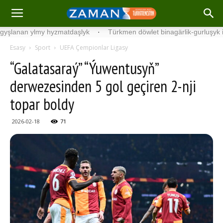
ylmy hyzmatdaşlyk
·
Türkmen döwlet binagärlik-gurluşyk institutyn
Esasy
Sport
UEFA Çempionlar Ligasy
“Galatasaraý” “Ýuwentusyň”
derwezesinden 5 gol geçiren 2-nji
topar boldy
2026-02-18
71