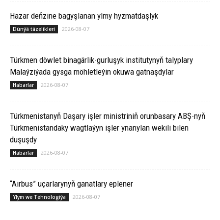
Hazar deňzine bagyşlanan ylmy hyzmatdaşlyk
2026-08-07
Dünýä täzelikleri
Türkmen döwlet binagärlik-gurluşyk institutynyň talyplary
Malaýziýada gysga möhletleýin okuwa gatnaşdylar
2026-08-07
Habarlar
Türkmenistanyň Daşary işler ministriniň orunbasary ABŞ-nyň
Türkmenistandaky wagtlaýyn işler ynanylan wekili bilen
duşuşdy
2026-08-07
Habarlar
“Airbus” uçarlarynyň ganatlary eplener
2026-08-07
Ylym we Tehnologiýa