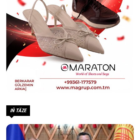
IŇ TÄZE