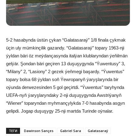
5-2 hasabynda üstün çykan “Galatasaraý” 1/8 finala çykmak
üçin uly mümkinçilik gazandy. “Galatasaraý” topary 1963-nji
ýyldan bäri öz meýdançasynda italýan klublaryndan ýeňilmän
gelýär. Şondan bäri geçiren 13 duşuşygynda “Ýuwentusy” 3,
“Milany” 2, “Lasiony” 2 gezek ýeňmegi başardy. “Ýuwentus”
topary bolsa 68 ýyldan soň Ýewropanyň ýaryşlarynda bir
oýunda derwezesinden 5 gol geçirtdi. “Ýuwentus” taryhynda
UEFA-nyň ýaryşlaryndaky 2-nji duşuşygynda Awstriýanyň
“Wiener” toparyndan myhmançylykda 7-0 hasabynda asgyn
gelipdi. Jogap duşuşygy 25-nji martda Turinde oýnalar.
ТЕГИ
Dawinson Sançes
Gabriel Sara
Galatasaraý