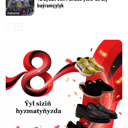
baýramçylyk
Habarlar