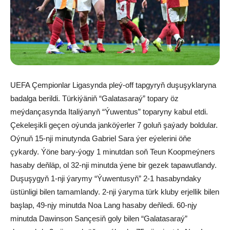
UEFA Çempionlar Ligasynda pleý-off tapgyryň duşuşyklaryna
badalga berildi. Türkiýäniň “Galatasaraý” topary öz
meýdançasynda Italiýanyň “Ýuwentus” toparyny kabul etdi.
Çekeleşikli geçen oýunda janköýerler 7 goluň şaýady boldular.
Oýnuň 15-nji minutynda Gabriel Sara ýer eýelerini öňe
çykardy. Ýöne bary-ýogy 1 minutdan soň Teun Koopmeýners
hasaby deňläp, ol 32-nji minutda ýene bir gezek tapawutlandy.
Duşuşygyň 1-nji ýarymy “Ýuwentusyň” 2-1 hasabyndaky
üstünligi bilen tamamlandy. 2-nji ýaryma türk kluby erjellik bilen
başlap, 49-njy minutda Noa Lang hasaby deňledi. 60-njy
minutda Dawinson Sançesiň goly bilen “Galatasaraý”