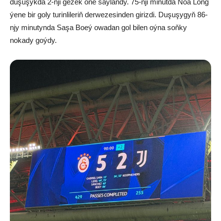
duşuşykda 2-nji gezek öňe saýlandy. 75-nji minutda Noa Long
ýene bir goly turinlileriň derwezesinden girizdi. Duşuşygyň 86-
njy minutynda Saşa Boeý owadan gol bilen oýna soňky
nokady goýdy.