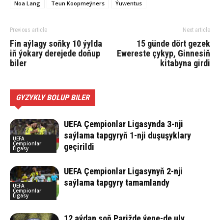
Noa Lang
Teun Koopmeýners
Ýuwentus
Previous article
Next article
Fin aýlagy soňky 10 ýylda
15 günde dört gezek
iň ýokary derejede doňup
Ewereste çykyp, Ginnesiň
biler
kitabyna girdi
GYZYKLY BOLUP BILER
UEFA Çempionlar Ligasynda 3-nji
saýlama tapgyryň 1-nji duşuşyklary
UEFA
Çempionlar
geçirildi
Ligasy
UEFA Çempionlar Ligasynyň 2-nji
saýlama tapgyry tamamlandy
UEFA
Çempionlar
Ligasy
12 aýdan soň Parižde ýene-de uly