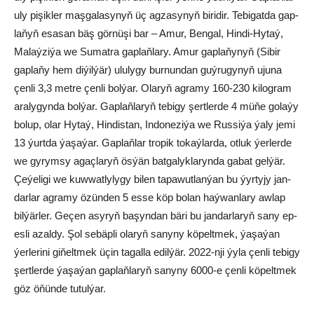
uly pi­şik­ler maş­ga­la­sy­nyň üç ag­za­sy­nyň bi­ri­dir. Te­bi­gat­da gap­
la­ňyň esa­san bäş gör­nü­şi bar – Amur, Ben­gal, Hin­di-Hy­taý,
Ma­laý­zi­ýa we Su­mat­ra gap­laň­la­ry. Amur gap­la­ňy­nyň (Si­bir
gap­la­ňy hem di­ýil­ýär) ulu­ly­gy bur­nun­dan guý­ru­gy­nyň uju­na
çen­li 3,3 met­re çen­li bol­ýar. Ola­ryň ag­ra­my 160-230 ki­log­ram
ara­ly­gyn­da bol­ýar. Gap­laň­la­ryň te­bi­gy şert­ler­de 4 mü­ňe go­la­ýy
bo­lup, olar Hy­taý, Hin­dis­tan, In­do­ne­zi­ýa we Rus­si­ýa ýa­ly je­mi
13 ýurt­da ýa­şa­ýar. Gap­laň­lar tro­pik to­kaý­lar­da, ot­luk ýer­ler­de
we gy­rym­sy agaç­la­ryň ös­ýän bat­ga­lyk­la­ryn­da gabat gelýär.
Çe­ýe­li­gi we kuw­wat­ly­ly­gy bi­len ta­pa­wut­lan­ýan bu ýyr­ty­jy jan­
dar­lar agramy özün­den 5 es­se köp bolan haý­wan­la­ry aw­lap
bil­ýärler. Ge­çen asy­ryň ba­şyn­dan bä­ri bu jan­dar­la­ryň sa­ny ep-
es­li azal­dy. Şol se­bäp­li ola­ryň sa­ny­ny kö­pelt­mek, ýa­şa­ýan
ýer­le­ri­ni gi­ňelt­mek üçin ta­gal­la edil­ýär. 2022-nji ýy­la çen­li te­bi­gy
şert­ler­de ýa­şa­ýan gap­laň­la­ryň sa­ny­ny 6000-e çen­li kö­pelt­mek
göz öňün­de tu­tul­ýar.