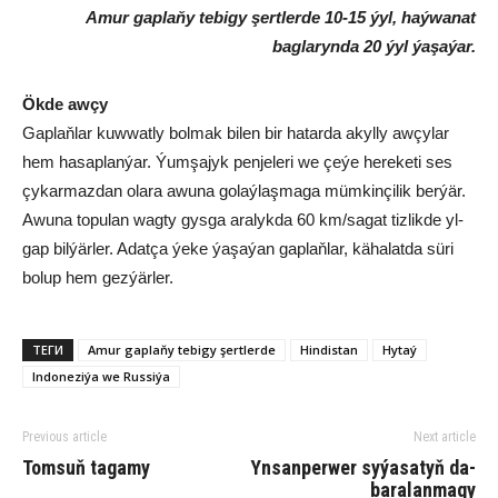
Amur gaplaňy tebigy şertlerde 10-15 ýyl, haýwanat
baglarynda 20 ýyl ýaşaýar.
Ök­de aw­çy
Gap­laň­lar kuw­wat­ly bol­mak bi­len bir ha­tar­da akyl­ly aw­çy­lar
hem ha­sap­lan­ýar. Ýum­şa­jyk pen­je­le­ri we çe­ýe he­re­ke­ti ses
çy­kar­maz­dan olara awu­na go­laý­laş­ma­ga müm­kin­çi­lik ber­ýär.
Awu­na to­pu­lan wag­ty gys­ga ara­lyk­da 60 km/sa­gat tiz­lik­de yl­
gap bil­ýär­ler. Adat­ça ýe­ke ýa­şa­ýan gap­laň­lar, kä­ha­lat­da sü­ri
bo­lup hem gez­ýär­ler.
ТЕГИ
Amur gaplaňy tebigy şertlerde
Hin­dis­tan
Hy­taý
In­do­ne­zi­ýa we Rus­si­ýa
Previous article
Next article
Tom­suň ta­ga­my
Yn­san­per­wer sy­ýa­sa­tyň da­
ba­ra­lan­ma­gy