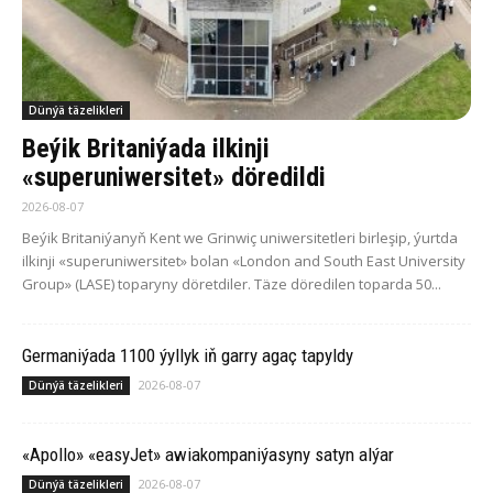
Dünýä täzelikleri
Beýik Britaniýada ilkinji
«superuniwersitet» döredildi
2026-08-07
Beýik Britaniýanyň Kent we Grinwiç uniwersitetleri birleşip, ýurtda
ilkinji «superuniwersitet» bolan «London and South East University
Group» (LASE) toparyny döretdiler. Täze döredilen toparda 50...
Germaniýada 1100 ýyllyk iň garry agaç tapyldy
2026-08-07
Dünýä täzelikleri
«Apollo» «easyJet» awiakompaniýasyny satyn alýar
2026-08-07
Dünýä täzelikleri