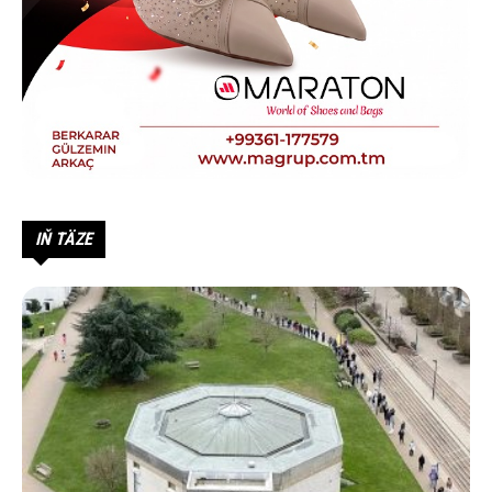
IŇ TÄZE