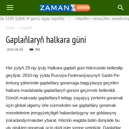
ýyllyk iň garry agaç tapyldy
·
«Apollo» «easyJet» awiakompaniýas
Esasy
Çagalar
Gap­laň­la­ryň hal­ka­ra gü­ni
2020-08-08
195
Her ýy­lyň 29-njy iýu­ly Hal­ka­ra gap­laň gü­ni hök­mün­de bel­le­ni­lip
ge­çil­ýär. 2010-njy ýyl­da Rus­si­ýa Fe­de­ra­si­ýa­sy­nyň Sankt-Pe­
ter­burg şä­he­rin­de gap­laň­la­ry go­ra­ma­ga ba­gyş­la­nyp ge­çi­ri­len
hal­ka­ra mas­la­hat­da gap­laň­la­ryň gü­nü­ni ge­çir­mek bel­le­nil­di.
Gü­nüň mak­sa­dy gap­laň­la­ryň te­bi­gy ýa­şa­ýyş ýer­le­ri­ni go­ra­mak
üçin glo­bal ul­ga­my öňe sür­mek­den we gap­laň­la­ry go­ra­mak
me­se­le­le­ri­ne jem­gy­ýet­çi­li­giň ha­bar­dar­ly­gy­ny we gol­da­wy­ny
ýo­kar­lan­dyr­mak­dan yba­rat. Hä­zir­ki wagt­da bü­tin dün­ýä­de bu
uly pi­şik­le­ri go­ra­mak üçin dür­li iş­ler ýe­ri­ne ýe­ti­ril­ýär. Gap­laň­lar