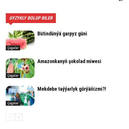
GYZYKLY BOLUP BILER
Bü­tin­dün­ýä gar­pyz gü­ni
Çagalar
Ama­zon­ka­nyň şo­ko­lad mi­we­si
Çagalar
Mek­de­be taý­ýar­lyk gör­ýä­ňiz­mi?!
Çagalar