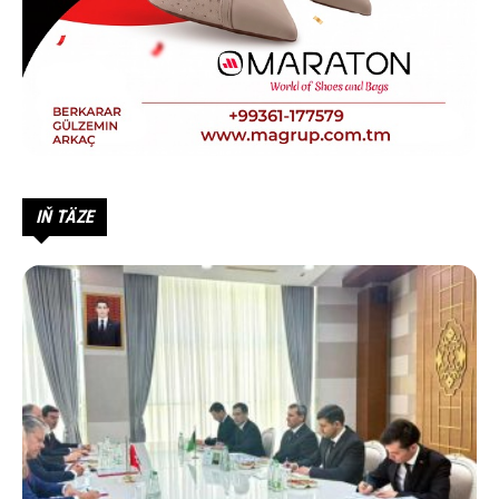
IŇ TÄZE