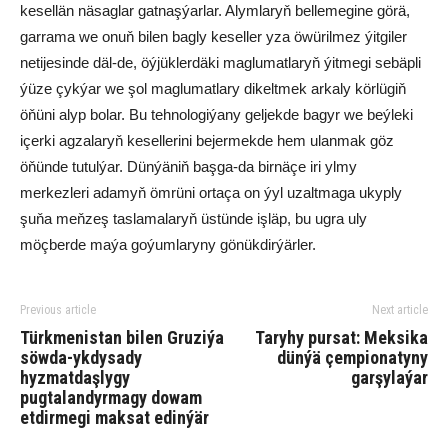
kesellän näsaglar gatnaşýarlar. Alymlaryň bellemegine görä,
garrama we onuň bilen bagly keseller yza öwürilmez ýitgiler
netijesinde däl-de, öýjüklerdäki maglumatlaryň ýitmegi sebäpli
ýüze çykýar we şol maglumatlary dikeltmek arkaly körlügiň
öňüni alyp bolar. Bu tehnologiýany geljekde bagyr we beýleki
içerki agzalaryň kesellerini bejermekde hem ulanmak göz
öňünde tutulýar. Dünýäniň başga-da birnäçe iri ylmy
merkezleri adamyň ömrüni ortaça on ýyl uzaltmaga ukyply
şuňa meňzeş taslamalaryň üstünde işläp, bu ugra uly
möçberde maýa goýumlaryny gönükdirýärler.
Previous article
Next article
Türkmenistan bilen Gruziýa
Taryhy pursat: Meksika
söwda-ykdysady
dünýä çempionatyny
hyzmatdaşlygy
garşylaýar
pugtalandyrmagy dowam
etdirmegi maksat edinýär