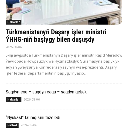
Habarlar
Türkmenistanyň Daşary işler ministri
ÝHHG-niň başlygy bilen duşuşdy
2026-08-06
5-nji awgustda Türkmenistanyň Daşary işler ministri Raşid Meredow
Ýewropada Howpsuzlyk we Hyzmatdaşlyk Guramasyna başlyklyk
edýän Şweýsariýa Konfederasiýasynyň wise-prezidenti, Daşary
işler federal departamentiniň başlygy Inýasio...
Sagdyn ene – sagdyn çaga – sagdyn geljek
2026-08-06
Habarlar
“Nýukasl” tälimçisini täzeledi
2026-08-06
Futbol