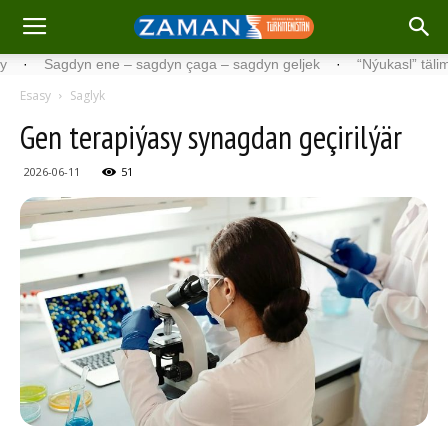
Sagdyn ene – sagdyn çaga – sagdyn geljek
·
“Nýukasl” tälimçisini t
Esasy
Saglyk
Gen terapiýasy synagdan geçirilýär
2026-06-11
51