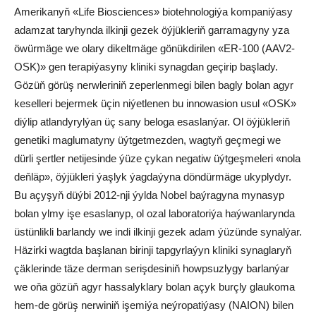
Amerikanyň «Life Biosciences» biotehnologiýa kompaniýasy
adamzat taryhynda ilkinji gezek öýjükleriň garramagyny yza
öwürmäge we olary dikeltmäge gönükdirilen «ER-100 (AAV2-
OSK)» gen terapiýasyny kliniki synagdan geçirip başlady.
Gözüň görüş nerwleriniň zeperlenmegi bilen bagly bolan agyr
keselleri bejermek üçin niýetlenen bu innowasion usul «OSK»
diýlip atlandyrylýan üç sany beloga esaslanýar. Ol öýjükleriň
genetiki maglumatyny üýtgetmezden, wagtyň geçmegi we
dürli şertler netijesinde ýüze çykan negatiw üýtgeşmeleri «nola
deňläp», öýjükleri ýaşlyk ýagdaýyna döndürmäge ukyplydyr.
Bu açyşyň düýbi 2012-nji ýylda Nobel baýragyna mynasyp
bolan ylmy işe esaslanyp, ol ozal laboratoriýa haýwanlarynda
üstünlikli barlandy we indi ilkinji gezek adam ýüzünde synalýar.
Häzirki wagtda başlanan birinji tapgyrlaýyn kliniki synaglaryň
çäklerinde täze derman serişdesiniň howpsuzlygy barlanýar
we oňa gözüň agyr hassalyklary bolan açyk burçly glaukoma
hem-de görüş nerwiniň işemiýa neýropatiýasy (NAION) bilen