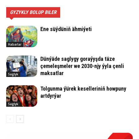
GYZYKLY BOLUP BILER
Ene süý­dü­niň äh­mi­ýe­ti
Habarlar
Dünýäde saglygy goraýyşda täze
çemeleşmeler we 2030-njy ýyla çenli
maksatlar
Saglyk
Tolgunma ýürek keselleriniň howpuny
artdyrýar
Saglyk