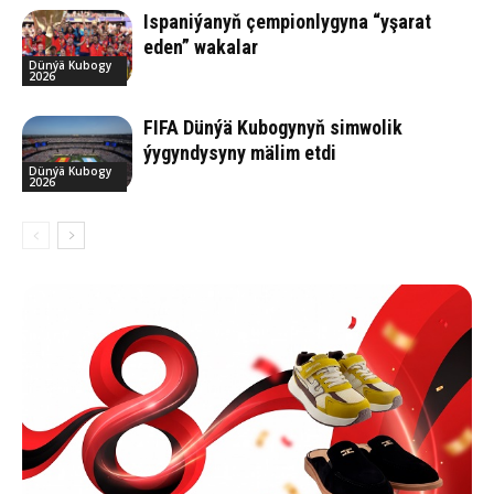
Ispaniýanyň çempionlygyna “yşarat
eden” wakalar
Dünýä Kubogy
2026
FIFA Dünýä Kubogynyň simwolik
ýygyndysyny mälim etdi
Dünýä Kubogy
2026