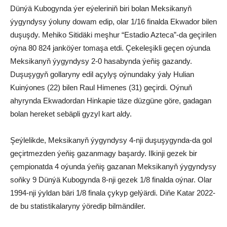
Dünýä Kubogynda ýer eýeleriniň biri bolan Meksikanyň
ýygyndysy ýoluny dowam edip, olar 1/16 finalda Ekwador bilen
duşuşdy. Mehiko Sitidäki meşhur “Estadio Azteca”-da geçirilen
oýna 80 824 janköýer tomaşa etdi. Çekeleşikli geçen oýunda
Meksikanyň ýygyndysy 2-0 hasabynda ýeňiş gazandy.
Duşuşygyň gollaryny edil açylyş oýnundaky ýaly Hulian
Kuinýones (22) bilen Raul Himenes (31) geçirdi. Oýnuň
ahyrynda Ekwadordan Hinkapie täze düzgüne göre, gadagan
bolan hereket sebäpli gyzyl kart aldy.
Şeýlelikde, Meksikanyň ýygyndysy 4-nji duşuşygynda-da gol
geçirtmezden ýeňiş gazanmagy başardy. Ilkinji gezek bir
çempionatda 4 oýunda ýeňiş gazanan Meksikanyň ýygyndysy
soňky 9 Dünýä Kubogynda 8-nji gezek 1/8 finalda oýnar. Olar
1994-nji ýyldan bäri 1/8 finala çykyp gelýärdi. Diňe Katar 2022-
de bu statistikalaryny ýöredip bilmändiler.