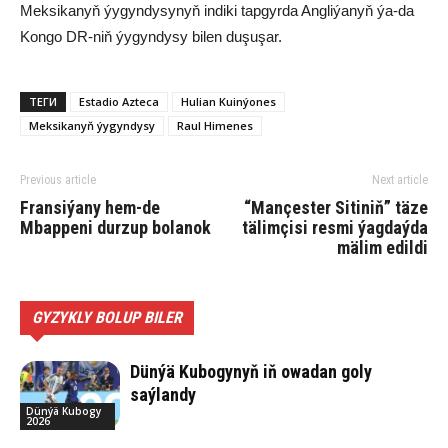
Meksikanyň ýygyndysynyň indiki tapgyrda Angliýanyň ýa-da
Kongo DR-niň ýygyndysy bilen duşuşar.
ТЕГИ
Estadio Azteca
Hulian Kuinýones
Meksikanyň ýygyndysy
Raul Himenes
Previous article
Next article
Fransiýany hem-de
“Mançester Sitiniň” täze
Mbappeni durzup bolanok
tälimçisi resmi ýagdaýda
mälim edildi
GYZYKLY BOLUP BILER
Dünýä Kubogynyň iň owadan goly
saýlandy
Dünýä Kubogy
2026