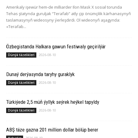
Amerikaly işewür hem-de milliarder Ilon Mask X sosial torunda
Tehas ştatynda guruljak “Terafab” atly çip önümçilik kärhanasynyň
taslamasynyň wideosyny ýerleşdirdi. Ol wideonyň aşagynda:
«Terafab...
Özbegistanda Halkara gawun festiwaly geçirilýär
2026-08-10
Dünýä täzelikleri
Dunaý derýasynda taryhy guraklyk
2026-08-10
Dünýä täzelikleri
Türkiýede 2,5 müň ýyllyk seýrek heýkel tapyldy
2026-08-10
Dünýä täzelikleri
ABŞ täze gazna 201 million dollar bölüp berer
2026-08-10