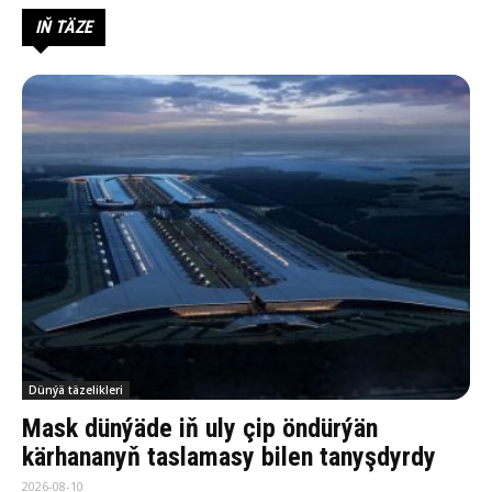
IŇ TÄZE
Dünýä täzelikleri
Mask dünýäde iň uly çip öndürýän
kärhananyň taslamasy bilen tanyşdyrdy
2026-08-10