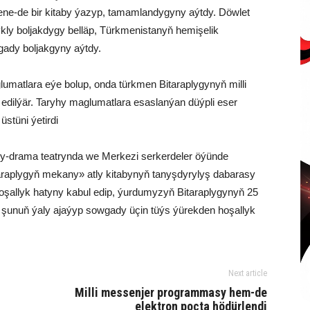
ne-de bir kitaby ýazyp, tamamlandygyny aýtdy. Döwlet
ly boljakdygy belläp, Türkmenistanyň hemişelik
gady boljakgyny aýtdy.
umatlara eýe bolup, onda türkmen Bitaraplygynyň milli
n edilýär. Taryhy maglumatlara esaslanýan düýpli eser
stüni ýetirdi
ly-drama teatrynda we Merkezi serkerdeler öýünde
araplygyň mekany» atly kitabynyň tanyşdyrylyş dabarasy
Hoşallyk hatyny kabul edip, ýurdumyzyň Bitaraplygynyň 25
şunuň ýaly ajaýyp sowgady üçin tüýs ýürekden hoşallyk
Next article
Milli messenjer programmasy hem-de
elektron poçta hödürlendi