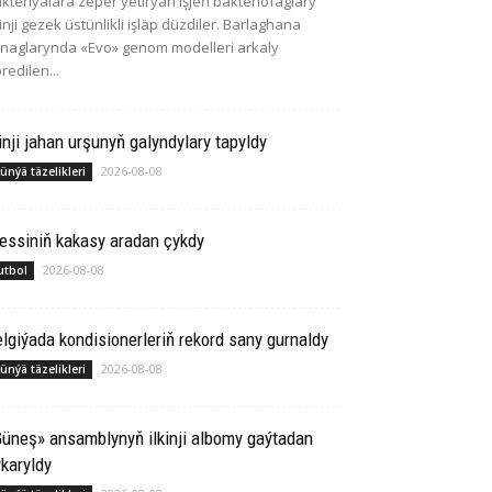
kteriýalara zeper ýetirýän işjeň bakteriofaglary
kinji gezek üstünlikli işläp düzdiler. Barlaghana
naglarynda «Evo» genom modelleri arkaly
redilen...
inji jahan urşunyň galyndylary tapyldy
2026-08-08
ünýä täzelikleri
essiniň kakasy aradan çykdy
2026-08-08
utbol
lgiýada kondisionerleriň rekord sany gurnaldy
2026-08-08
ünýä täzelikleri
üneş» ansamblynyň ilkinji albomy gaýtadan
karyldy