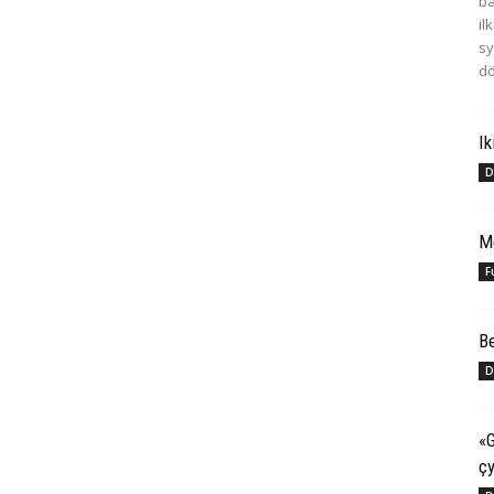
ba
il
sy
dö
Ik
D
M
F
Be
D
«G
çy