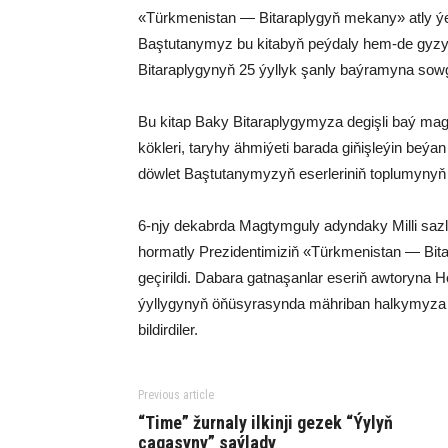
«Türkmenistan — Bitaraplygyň mekany» atly ýe
Baştutanymyz bu kitabyň peýdaly hem-de gyzyk
Bitaraplygynyň 25 ýyllyk şanly baýramyna sow
Bu kitap Baky Bitaraplygymyza degişli baý magl
kökleri, taryhy ähmiýeti barada giňişleýin beýa
döwlet Baştutanymyzyň eserleriniň toplumynyň ü
6-njy dekabrda Magtymguly adyndaky Milli saz
hormatly Prezidentimiziň «Türkmenistan — Bit
geçirildi. Dabara gatnaşanlar eseriň awtoryna 
ýyllygynyň öňüsyrasynda mähriban halkymyza 
bildirdiler.
Previous article
“Time” žurnaly ilkinji gezek “Ýylyň
çagasyny” saýlady