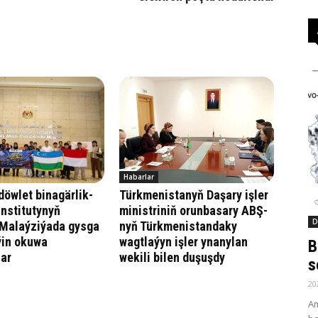
Habarlar
öwlet binagärlik-
Türkmenistanyň Daşary işler
institutynyň
ministriniň orunbasary ABŞ-
D
 Malaýziýada gysga
nyň Türkmenistandaky
ýin okuwa
wagtlaýyn işler ynanylan
B
lar
wekili bilen duşuşdy
s
20
Am