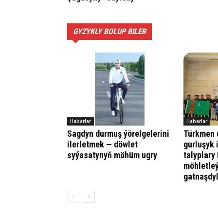
GYZYKLY BOLUP BILER
Habarlar
Habarlar
Sagdyn durmuş ýörelgelerini
Türkmen d
ilerletmek — döwlet
gurluşyk 
syýasatynyň möhüm ugry
talyplary
möhletle
gatnaşdy