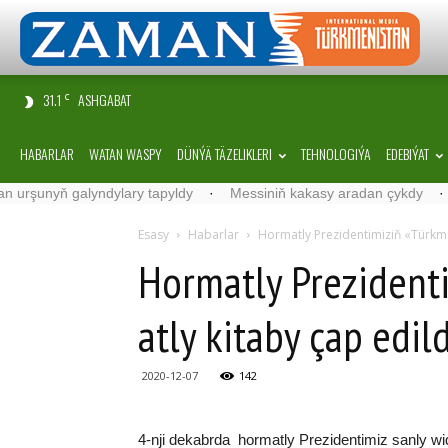
31.1
ASHGABAT
C
HABARLAR
WATAN WASPY
DÜNÝÄ TÄZELIKLERI
TEHNOLOGIÝA
EDEBIÝAT
unyň galyndylary tapyldy
·
Messiniň kakasy aradan çykdy
·
Belgi
Esasy
Habarlar
Hormatly Prezidentimiziň «Türkme
Hormatly Prezident
atly kitaby çap edild
2020-12-07
142
4-nji dekabrda hormatly Prezidentimiz sanly wid