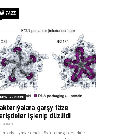
IŇ TÄZE
ünýä täzelikleri
akteriýalara garşy täze
erişdeler işlenip düzüldi
26-08-08
erikaly alymlar emeli aňyň kömegi bilen diňe