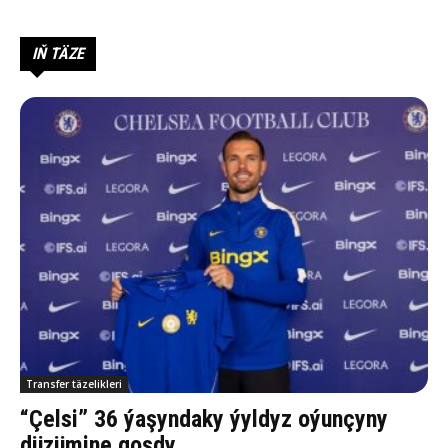
IŇ TÄZE
Transfer täzelikleri
“Çelsi” 36 ýaşyndaky ýyldyz oýunçyny
düzümine goşdy