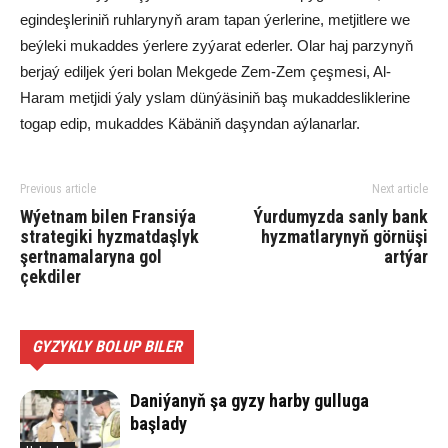
egindeşleriniň ruhlarynyň aram tapan ýerlerine, metjitlere we
beýleki mukaddes ýerlere zyýarat ederler. Olar haj parzynyň
berjaý ediljek ýeri bolan Mekgede Zem-Zem çeşmesi, Al-
Haram metjidi ýaly yslam dünýäsiniň baş mukaddesliklerine
togap edip, mukaddes Käbäniň daşyndan aýlanarlar.
Previous article
Next article
Wýetnam bilen Fransiýa
Ýurdumyzda sanly bank
strategiki hyzmatdaşlyk
hyzmatlarynyň görnüşi
şertnamalaryna gol
artýar
çekdiler
GYZYKLY BOLUP BILER
Daniýanyň şa gyzy harby gulluga
başlady