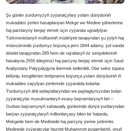
Şu günler ýurdumyzyň zyýaratçylary yslam dünýäsiniň
mukaddes ýerleri hasaplanýan Mekge we Medine şäherlerine
haj parzlaryny berjaý etmek üçin zyýarata ugradylýar.
Türkmenistanyň müftüsiniň müdiriýeti tarapyndan şu ýylyň haj
möwsüminde ýurdumyz boýunça jemi 2844 adamy, şol sanda
döwlet tarapyndan 289 hem-de raýatlaryň öz serişdeleriniň
hasabyna 2555 ildeşimizi haj parzyny berjaý etmek üçin Saud
Arabystany Patyşalygyna ibermek bellenildi. Olar sekiz topara
bölünip, kesgitlenen tertipnama boýunça yslam dünýäsiniň iň
mukaddes saýylýan ýerlerinde zyýaratda bolarlar.
Ýurdumyzyň ähli welaýatlaryndan we paýtagtymyzdan bolan
zyýaratçylar musulmanlaryň esasy baýramlarynyň biri –
Gurban baýramynyň sahawatly günlerinde dünýä ýurtlaryndan
barýan zyýaratçylaryň millionlarçasy bilen bir hatarda,
Mekgede hem-de Medinede haj parzyny ýerine ýetirerler.
Medinede zyýaratçylar hezreti Muhammet pygamberiň, onuň