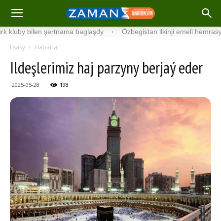
by bilen şertnama baglaşdy
·
Özbegistan ilkinji emeli hemrasyny uç
Esasy
Habarlar
Ildeşlerimiz haj parzyny berjaý eder
2025-05-28
198