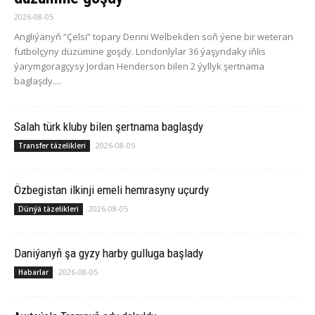
2026-08-05
Angliýanyň “Çelsi” topary Denni Welbekden soň ýene bir weteran
futbolçyny düzümine goşdy. Londonlylar 36 ýaşyndaky iňlis
ýarymgoragçysy Jordan Henderson bilen 2 ýyllyk şertnama
baglaşdy....
Salah türk kluby bilen şertnama baglaşdy
2026-08-05
Transfer täzelikleri
Özbegistan ilkinji emeli hemrasyny uçurdy
2026-08-05
Dünýä täzelikleri
Daniýanyň şa gyzy harby gulluga başlady
2026-08-05
Habarlar