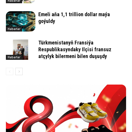
Habarlar
Emeli aňa 1,1 trillion dollar maýa
goýuldy
Habarlar
Türkmenistanyň Fransiýa
Respublikasyndaky Ilçisi fransuz
atçylyk bilermeni bilen duşuşdy
Habarlar