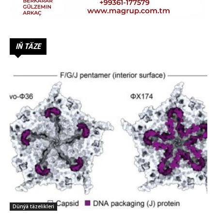
IŇ TÄZE
Dünýä täzelikleri