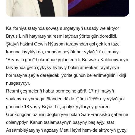
Kaliforniýa ştatynda söweş sungatynyň ussady we aktýor
Brýus Liniň hatyrasyna resmi taýdan ýörite gün döredildi.
Ştatyň häkimi Gewin Nýusom tarapyndan gol çekilen täze
kanuna laýyklykda, mundan beýläk her ýylyň 17-nji maýy
“Brýus Li güni” hökmünde yglan edildi. Bu waka Kaliforniýanyň
taryhynda gelip çykyşy hytaýly bolan amerikan raýatynyň
hormatyna şeýle derejedäki ýörite günüň bellenilmeginiň ilkinji
nusgasydyr.
Resmi çeşmeleriň habar bermegine görä, 17-nji maýyň
saýlanyp alynmagy tötänden däldir. Çünki 1959-njy ýylyň şol
gününde 18 ýaşly Brýus Li çagalyk ýyllaryny geçiren
Gonkongdan özüniň doglan ýeri bolan San-Fransisko şäherine
dolanypdyr. Kanun taslamasynyň başyny başlaýjy, ştat
Assambleýasynyň agzasy Mett Heýni hem-de aktýoryň gyzy,