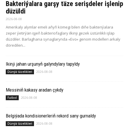
Bakteriýalara garşy täze serişdeler işlenip
düzüldi
2026-08-08
Amerikaly alymlar emeli aňyň kömegi bilen diňe bakteriýalara
zeper ýetirýän işjeň bakteriofaglary ilkinji gezek üstünlikli işläp
düzdiler. Barlaghana synaglarynda «Evo» genom modelleri arkaly
döredilen...
Ikinji jahan urşunyň galyndylary tapyldy
2026-08-08
Dünýä täzelikleri
Messiniň kakasy aradan çykdy
2026-08-08
Futbol
Belgiýada kondisionerleriň rekord sany gurnaldy
2026-08-08
Dünýä täzelikleri