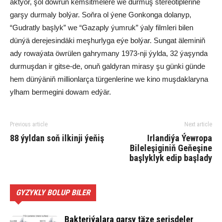
aktýor, şol döwrüň kemsitmelere we durmuş stereotiplerine
garşy durmaly bolýar. Soňra ol ýene Gonkonga dolanyp,
“Gudratly başlyk” we “Gazaply ýumruk” ýaly filmleri bilen
dünýä derejesindäki meşhurlyga eýe bolýar. Sungat äleminiň
ady rowaýata öwrülen gahrymany 1973-nji ýylda, 32 ýaşynda
durmuşdan ir gitse-de, onuň galdyran mirasy şu günki günde
hem dünýäniň millionlarça türgenlerine we kino muşdaklaryna
ylham bermegini dowam edýär.
Previous article
Next article
88 ýyldan soň ilkinji ýeňiş
Irlandiýa Ýewropa
Bileleşiginiň Geňeşine
başlyklyk edip başlady
GYZYKLY BOLUP BILER
Bakteriýalara garşy täze serişdeler