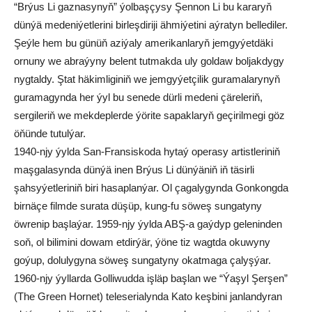
“Brýus Li gaznasynyň” ýolbaşçysy Şennon Li bu kararyň
dünýä medeniýetlerini birleşdiriji ähmiýetini aýratyn bellediler.
Şeýle hem bu günüň aziýaly amerikanlaryň jemgyýetdäki
ornuny we abraýyny belent tutmakda uly goldaw boljakdygy
nygtaldy. Ştat häkimliginiň we jemgyýetçilik guramalarynyň
guramagynda her ýyl bu senede dürli medeni çäreleriň,
sergileriň we mekdeplerde ýörite sapaklaryň geçirilmegi göz
öňünde tutulýar.
1940-njy ýylda San-Fransiskoda hytaý operasy artistleriniň
maşgalasynda dünýä inen Brýus Li dünýäniň iň täsirli
şahsyýetleriniň biri hasaplanýar. Ol çagalygynda Gonkongda
birnäçe filmde surata düşüp, kung-fu söweş sungatyny
öwrenip başlaýar. 1959-njy ýylda ABŞ-a gaýdyp geleninden
soň, ol bilimini dowam etdirýär, ýöne tiz wagtda okuwyny
goýup, dolulygyna söweş sungatyny okatmaga çalyşýar.
1960-njy ýyllarda Golliwudda işläp başlan we “Ýaşyl Şerşen”
(The Green Hornet) teleserialynda Kato keşbini janlandyran