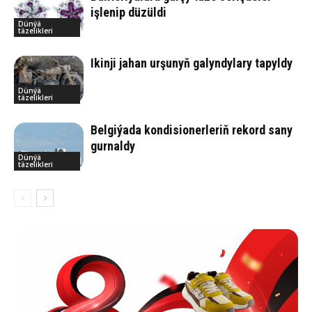
işlenip düzüldi
Dünýä
täzelikleri
Ikinji jahan urşunyň galyndylary tapyldy
Dünýä
täzelikleri
Belgiýada kondisionerleriň rekord sany
gurnaldy
Dünýä
täzelikleri