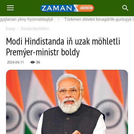
n ylmy hyzmatdaşlyk
·
Türkmen döwlet binagärlik-gurluşyk institut
Esasy
Dünýä täzelikleri
Modi Hindistanda iň uzak möhletli
Premýer-ministr boldy
2026-06-11
36