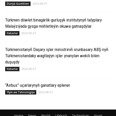
2026-08-07
Dünýä täzelikleri
Türkmen döwlet binagärlik-gurluşyk institutynyň talyplary
Malaýziýada gysga möhletleýin okuwa gatnaşdylar
2026-08-07
Habarlar
Türkmenistanyň Daşary işler ministriniň orunbasary ABŞ-nyň
Türkmenistandaky wagtlaýyn işler ynanylan wekili bilen
duşuşdy
2026-08-07
Habarlar
“Airbus” uçarlarynyň ganatlary eplener
2026-08-07
Ylym we Tehnologiýa
Home
News
World
Lifehack
Technology
Sport