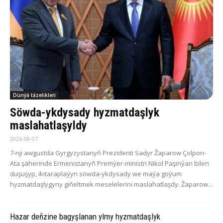
Dünýä täzelikleri
Söwda-ykdysady hyzmatdaşlyk
maslahatlaşyldy
2026-08-07
7-nji awgustda Gyrgyzystanyň Prezidenti Sadyr Žaparow Çolpon-
Ata şäherinde Ermenistanyň Premýer-ministri Nikol Paşinýan bilen
duşuşyp, ikitaraplaýyn söwda-ykdysady we maýa goýum
hyzmatdaşlygyny giňeltmek meselelerini maslahatlaşdy. Žaparow...
Hazar deňzine bagyşlanan ylmy hyzmatdaşlyk