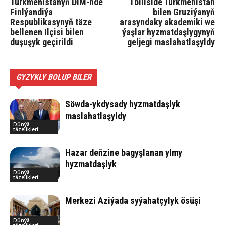
Türkmenistanyň DIM-nde
Tbiliside Türkmenistan
Finlýandiýa
bilen Gruziýanyň
Respublikasynyň täze
arasyndaky akademiki we
bellenen Ilçisi bilen
ýaşlar hyzmatdaşlygynyň
duşuşyk geçirildi
geljegi maslahatlaşyldy
GYZYKLY BOLUP BILER
Söwda-ykdysady hyzmatdaşlyk
maslahatlaşyldy
Dünýä
täzelikleri
Hazar deňzine bagyşlanan ylmy
hyzmatdaşlyk
Dünýä
täzelikleri
Merkezi Aziýada syýahatçylyk ösüşi
Dünýä