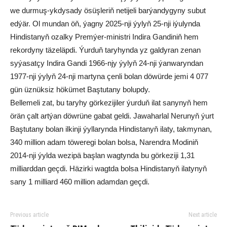
we durmuş-ykdysady ösüşleriň netijeli barýandygyny subut
edýär. Ol mundan öň, ýagny 2025-nji ýylyň 25-nji iýulynda
Hindistanyň ozalky Premýer-ministri Indira Gandiniň hem
rekordyny täzeläpdi. Ýurduň taryhynda yz galdyran zenan
syýasatçy Indira Gandi 1966-njy ýylyň 24-nji ýanwaryndan
1977-nji ýylyň 24-nji martyna çenli bolan döwürde jemi 4 077
gün üznüksiz hökümet Baştutany bolupdy.
Bellemeli zat, bu taryhy görkezijiler ýurduň ilat sanynyň hem
örän çalt artýan döwrüne gabat geldi. Jawaharlal Nerunyň ýurt
Baştutany bolan ilkinji ýyllarynda Hindistanyň ilaty, takmynan,
340 million adam töweregi bolan bolsa, Narendra Modiniň
2014-nji ýylda wezipä başlan wagtynda bu görkeziji 1,31
milliarddan geçdi. Häzirki wagtda bolsa Hindistanyň ilatynyň
sany 1 milliard 460 million adamdan geçdi.
Previous article
Next article