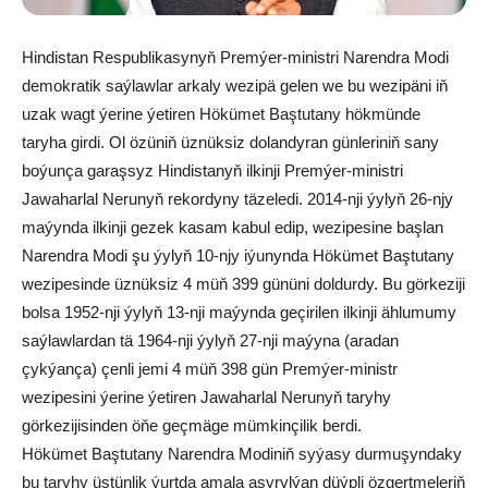
Hindistan Respublikasynyň Premýer-ministri Narendra Modi
demokratik saýlawlar arkaly wezipä gelen we bu wezipäni iň
uzak wagt ýerine ýetiren Hökümet Baştutany hökmünde
taryha girdi. Ol özüniň üznüksiz dolandyran günleriniň sany
boýunça garaşsyz Hindistanyň ilkinji Premýer-ministri
Jawaharlal Nerunyň rekordyny täzeledi. 2014-nji ýylyň 26-njy
maýynda ilkinji gezek kasam kabul edip, wezipesine başlan
Narendra Modi şu ýylyň 10-njy iýunynda Hökümet Baştutany
wezipesinde üznüksiz 4 müň 399 gününi doldurdy. Bu görkeziji
bolsa 1952-nji ýylyň 13-nji maýynda geçirilen ilkinji ählumumy
saýlawlardan tä 1964-nji ýylyň 27-nji maýyna (aradan
çykýança) çenli jemi 4 müň 398 gün Premýer-ministr
wezipesini ýerine ýetiren Jawaharlal Nerunyň taryhy
görkezijisinden öňe geçmäge mümkinçilik berdi.
Hökümet Baştutany Narendra Modiniň syýasy durmuşyndaky
bu taryhy üstünlik ýurtda amala aşyrylýan düýpli özgertmeleriň