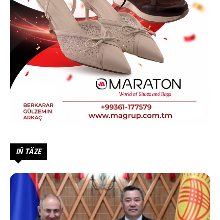
IŇ TÄZE