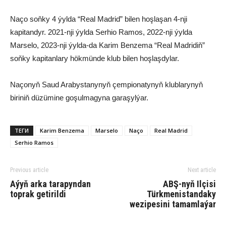
Naço soňky 4 ýylda “Real Madrid” bilen hoşlaşan 4-nji
kapitandyr. 2021-nji ýylda Serhio Ramos, 2022-nji ýylda
Marselo, 2023-nji ýylda-da Karim Benzema “Real Madridiň”
soňky kapitanlary hökmünde klub bilen hoşlaşdylar.
Naçonyň Saud Arabystanynyň çempionatynyň klublarynyň
biriniň düzümine goşulmagyna garaşylýar.
ТЕГИ
Karim Benzema
Marselo
Naço
Real Madrid
Serhio Ramos
Previous article
Next article
Aýyň arka tarapyndan
ABŞ-nyň Ilçisi
toprak getirildi
Türkmenistandaky
wezipesini tamamlaýar