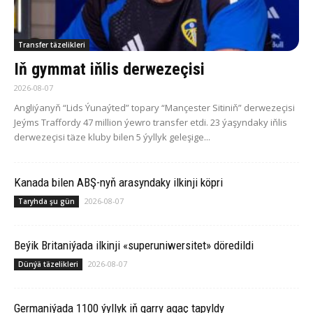
Transfer täzelikleri
Iň gymmat iňlis derwezeçisi
2026-08-07
Angliýanyň “Lids Ýunaýted” topary “Mançester Sitiniň” derwezeçisi
Jeýms Traffordy 47 million ýewro transfer etdi. 23 ýaşyndaky iňlis
derwezeçisi täze kluby bilen 5 ýyllyk geleşige...
Ka­na­da bilen ABŞ-nyň arasyndaky ilkinji köp­ri
2026-08-07
Taryhda şu gün
Beýik Britaniýada ilkinji «superuniwersitet» döredildi
2026-08-07
Dünýä täzelikleri
Germaniýada 1100 ýyllyk iň garry agaç tapyldy