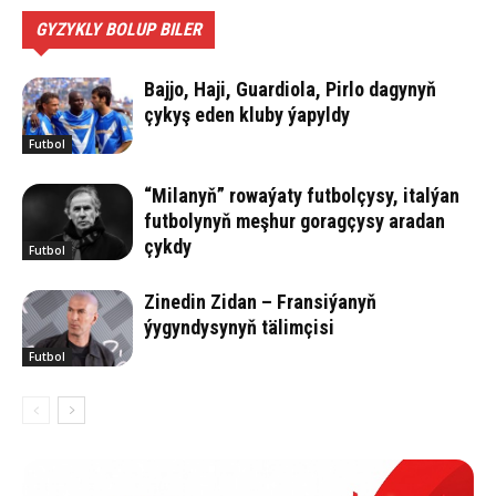
GYZYKLY BOLUP BILER
Bajjo, Haji, Guardiola, Pirlo dagynyň
çykyş eden kluby ýapyldy
Futbol
“Milanyň” rowaýaty futbolçysy, italýan
futbolynyň meşhur goragçysy aradan
çykdy
Futbol
Zinedin Zidan – Fransiýanyň
ýygyndysynyň tälimçisi
Futbol