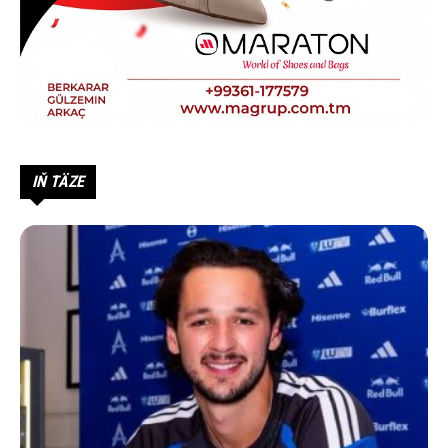
IŇ TÄZE