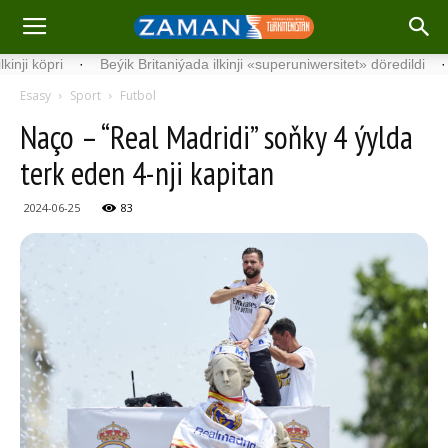
­ri
·
Beýik Britaniýada ilkinji «superuniwersitet» döredildi
·
Germ
Esasy
Sport
Futbol
Naço – “Real Madridi” soňky 4 ýylda
terk eden 4-nji kapitan
2024-06-25
83