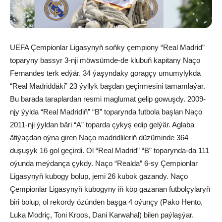
UEFA Çempionlar Ligasynyň soňky çempiony “Real Madrid”
toparyny bassyr 3-nji möwsümde-de klubuň kapitany Naço
Fernandes terk edýär. 34 ýaşyndaky goragçy umumylykda
“Real Madriddäki” 23 ýyllyk başdan geçirmesini tamamlaýar.
Bu barada taraplardan resmi maglumat gelip gowuşdy. 2009-
njy ýylda “Real Madridiň” “B” toparynda futbola başlan Naço
2011-nji ýyldan bäri “A” toparda çykyş edip gelýär. Aglaba
ätiýaçdan oýna giren Naço madridlileriň düzüminde 364
duşuşyk 16 gol geçirdi. Ol “Real Madrid” “B” toparynda-da 111
oýunda meýdança çykdy. Naço “Realda” 6-sy Çempionlar
Ligasynyň kubogy bolup, jemi 26 kubok gazandy. Naço
Çempionlar Ligasynyň kubogyny iň köp gazanan futbolçylaryň
biri bolup, ol rekordy özünden başga 4 oýunçy (Pako Hento,
Luka Modriç, Toni Kroos, Dani Karwahal) bilen paýlaşýar.