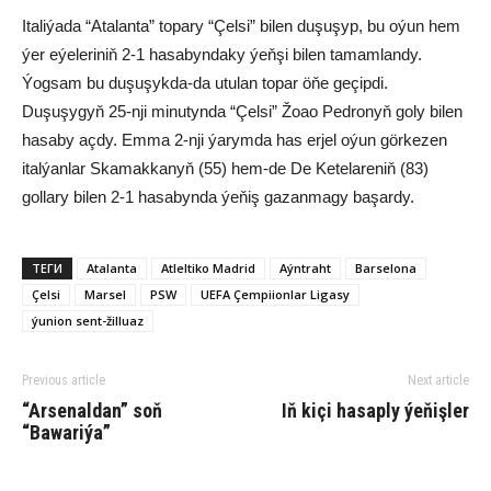
Italiýada “Atalanta” topary “Çelsi” bilen duşuşyp, bu oýun hem
ýer eýeleriniň 2-1 hasabyndaky ýeňşi bilen tamamlandy.
Ýogsam bu duşuşykda-da utulan topar öňe geçipdi.
Duşuşygyň 25-nji minutynda “Çelsi” Žoao Pedronyň goly bilen
hasaby açdy. Emma 2-nji ýarymda has erjel oýun görkezen
italýanlar Skamakkanyň (55) hem-de De Ketelareniň (83)
gollary bilen 2-1 hasabynda ýeňiş gazanmagy başardy.
ТЕГИ
Atalanta
Atleltiko Madrid
Aýntraht
Barselona
Çelsi
Marsel
PSW
UEFA Çempiionlar Ligasy
ýunion sent-žilluaz
Previous article
Next article
“Arsenaldan” soň
Iň kiçi hasaply ýeňişler
“Bawariýa”