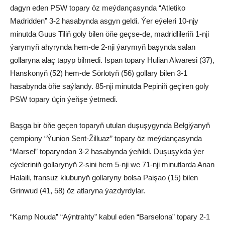
dagyn eden PSW topary öz meýdançasynda “Atletiko
Madridden” 3-2 hasabynda asgyn geldi. Ýer eýeleri 10-njy
minutda Guus Tiliň goly bilen öňe geçse-de, madridlileriň 1-nji
ýarymyň ahyrynda hem-de 2-nji ýarymyň başynda salan
gollaryna alaç tapyp bilmedi. Ispan topary Hulian Alwaresi (37),
Hanskonyň (52) hem-de Sörlotyň (56) gollary bilen 3-1
hasabynda öňe saýlandy. 85-nji minutda Pepiniň geçiren goly
PSW topary üçin ýeňşe ýetmedi.
Başga bir öňe geçen toparyň utulan duşuşygynda Belgiýanyň
çempiony “Ýunion Sent-Žilluaz” topary öz meýdançasynda
“Marsel” toparyndan 3-2 hasabynda ýeňildi. Duşuşykda ýer
eýeleriniň gollarynyň 2-sini hem 5-nji we 71-nji minutlarda Anan
Halaili, fransuz klubunyň gollaryny bolsa Paişao (15) bilen
Grinwud (41, 58) öz atlaryna ýazdyrdylar.
“Kamp Nouda” “Aýntrahty” kabul eden “Barselona” topary 2-1