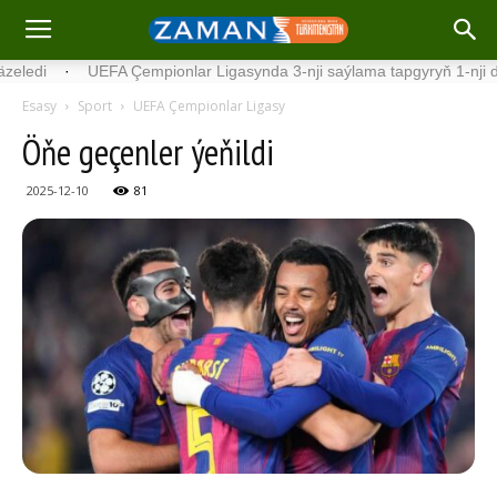
UEFA Çempionlar Ligasynda 3-nji saýlama tapgyryň 1-nji duşuşyklary 
Esasy
Sport
UEFA Çempionlar Ligasy
Öňe geçenler ýeňildi
2025-12-10
81