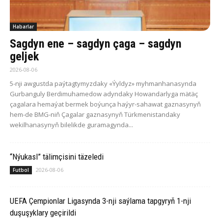
Habarlar
Sagdyn ene – sagdyn çaga – sagdyn
geljek
2026-08-06
5-nji awgustda paýtagtymyzdaky «Ýyldyz» myhmanhanasynda
Gurbanguly Berdimuhamedow adyndaky Howandarlyga mätäç
çagalara hemaýat bermek boýunça haýyr-sahawat gaznasynyň
hem-de BMG-niň Çagalar gaznasynyň Türkmenistandaky
wekilhanasynyň bilelikde guramagynda...
“Nýukasl” tälimçisini täzeledi
2026-08-06
Futbol
UEFA Çempionlar Ligasynda 3-nji saýlama tapgyryň 1-nji
duşuşyklary geçirildi