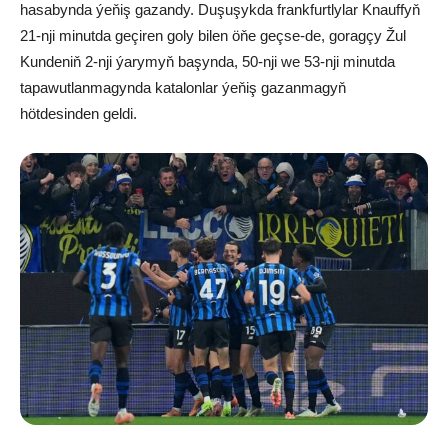
hasabynda ýeňiş gazandy. Duşuşykda frankfurtlylar Knauffyň
21-nji minutda geçiren goly bilen öňe geçse-de, goragçy Žul
Kundeniň 2-nji ýarymyň başynda, 50-nji we 53-nji minutda
tapawutlanmagynda katalonlar ýeňiş gazanmagyň
hötdesinden geldi.