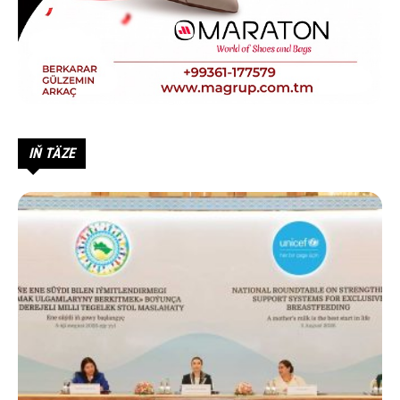
IŇ TÄZE