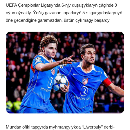
UEFA Çempionlar Ligasynda 6-njy duşuşyklaryň çäginde 9
oýun oýnaldy. Ýeňiş gazanan toparlaryň 5-si garşydaşlarynyň
öňe geçendigine garamazdan, üstün çykmagy başardy.
Mundan öňki tapgyrda myhmançylykda “Liwerpuly” derbi-