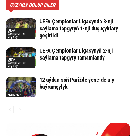
GYZYKLY BOLUP BILER
UEFA Çempionlar Ligasynda 3-nji
saýlama tapgyryň 1-nji duşuşyklary
UEFA
Çempionlar
geçirildi
Ligasy
UEFA Çempionlar Ligasynyň 2-nji
saýlama tapgyry tamamlandy
UEFA
Çempionlar
Ligasy
12 aýdan soň Parižde ýene-de uly
baýramçylyk
Habarlar