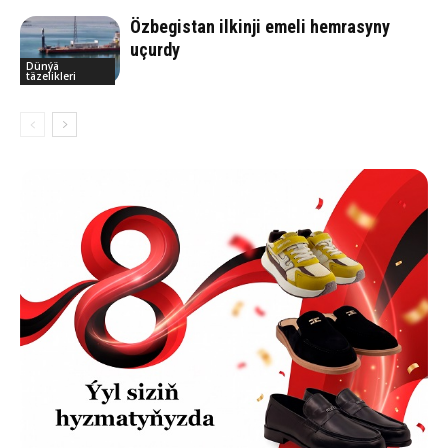
Özbegistan ilkinji emeli hemrasyny
uçurdy
Dünýä
täzelikleri