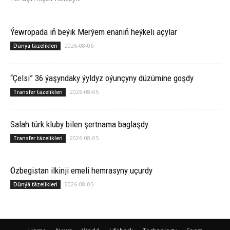
Ýewropada iň beýik Merýem enäniň heýkeli açylar
2026-08-06
Dünýä täzelikleri
“Çelsi” 36 ýaşyndaky ýyldyz oýunçyny düzümine goşdy
2026-08-05
Transfer täzelikleri
Salah türk kluby bilen şertnama baglaşdy
2026-08-05
Transfer täzelikleri
Özbegistan ilkinji emeli hemrasyny uçurdy
2026-08-05
Dünýä täzelikleri