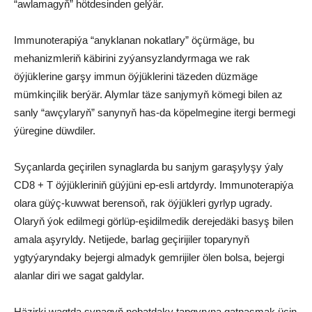
“awlamagyň” hötdesinden gelýär.
Immunoterapiýa “anyklanan nokatlary” öçürmäge, bu
mehanizmleriň käbirini zyýansyzlandyrmaga we rak
öýjüklerine garşy immun öýjüklerini täzeden düzmäge
mümkinçilik berýär. Alymlar täze sanjymyň kömegi bilen az
sanly “awçylaryň” sanynyň has-da köpelmegine itergi bermegi
ýüregine düwdiler.
Syçanlarda geçirilen synaglarda bu sanjym garaşylyşy ýaly
CD8 + T öýjükleriniň güýjüni ep-esli artdyrdy. Immunoterapiýa
olara güýç-kuwwat berensoň, rak öýjükleri gyrlyp ugrady.
Olaryň ýok edilmegi görlüp-eşidilmedik derejedäki basyş bilen
amala aşyryldy. Netijede, barlag geçirijiler toparynyň
ygtyýaryndaky bejergi almadyk gemrijiler ölen bolsa, bejergi
alanlar diri we sagat galdylar.
Häzirki wagtda synagyň nobatdaky tapgyryna gatnaşmak üçin