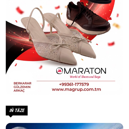
IŇ TÄZE