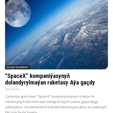
Dünýä täzelikleri
“SpaceX” kompaniýasynyň
dolandyrylmaýan raketasy Aýa gaçdy
2026-08-06
Çarşenbe güni irden “SpaceX” kompaniýasynyň «Falcon 9»
raketasynyň dört tonnalyk böleginiň Aýyň üstüne gaçandygy
çaklanylýar. Hünärmenleriň bahalandyrmasyna görä, bu wakanyň
Ýer üçin hiçbir howpy...