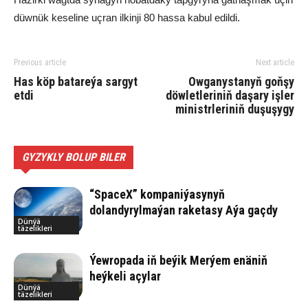
düwnük keseline uçran ilkinji 80 hassa kabul edildi.
Previous article
Next article
Has köp batareýa sargyt
Owganystanyň goňşy
etdi
döwletleriniň daşary işler
ministrleriniň duşuşygy
GYZYKLY BOLUP BILER
“SpaceX” kompaniýasynyň
dolandyrylmaýan raketasy Aýa gaçdy
Dünýä
täzelikleri
Ýewropada iň beýik Merýem enäniň
heýkeli açylar
Dünýä
täzelikleri