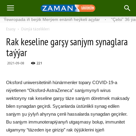
opada iň beýik Merýem enäniň heýkeli açylar
·
“Çelsi” 36 ýaşynd
Esasy
Dünýä täzelikleri
Rak keseline garşy sanjym synaglara
taýýar
2021-09-08
221
Oksford uniwersitetiniň hünärmenler topary COVID-19-a
niýetlenen “Oksford-AstraZeneca” sanjymynyň wirus
wektoryny rak keseline garşy täze sanjym döretmek maksady
bilen synagdan geçirdi. Syçanlarda üstünlikli synag edilen
sanjym şu ýylyň ahyryna çenli hassalarda synagdan geçiriler.
Bu sanjym immunoterapiýanyň utgaşmasy bolup, immunitet
ulgamyny “täzeden işe girizip” rak öýjüklerini işjeň