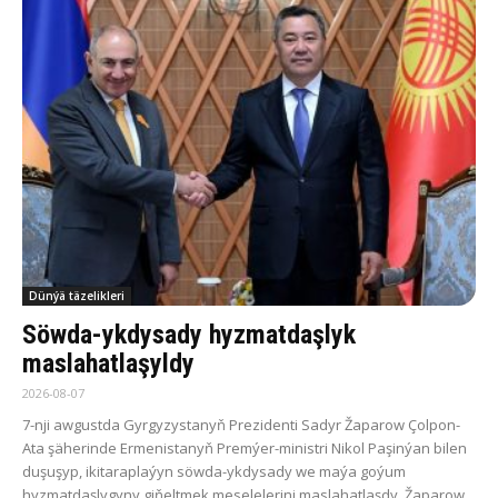
Dünýä täzelikleri
Söwda-ykdysady hyzmatdaşlyk
maslahatlaşyldy
2026-08-07
7-nji awgustda Gyrgyzystanyň Prezidenti Sadyr Žaparow Çolpon-
Ata şäherinde Ermenistanyň Premýer-ministri Nikol Paşinýan bilen
duşuşyp, ikitaraplaýyn söwda-ykdysady we maýa goýum
hyzmatdaşlygyny giňeltmek meselelerini maslahatlaşdy. Žaparow...