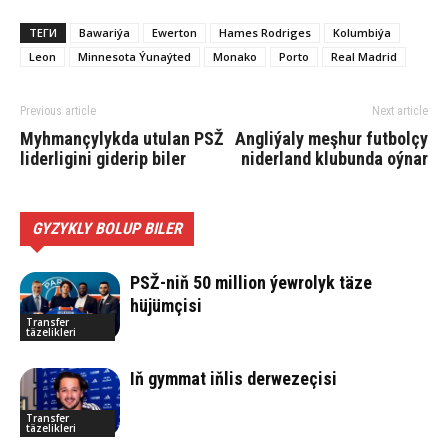
ТЕГИ
Bawariýa
Ewerton
Hames Rodriges
Kolumbiýa
Leon
Minnesota Ýunaýted
Monako
Porto
Real Madrid
Previous article
Next article
Myhmançylykda utulan PSŽ
Angliýaly meşhur futbolçy
liderligini giderip biler
niderland klubunda oýnar
GYZYKLY BOLUP BILER
PSŽ-niň 50 million ýewrolyk täze
hüjümçisi
Transfer
täzelikleri
Iň gymmat iňlis derwezeçisi
Transfer
täzelikleri