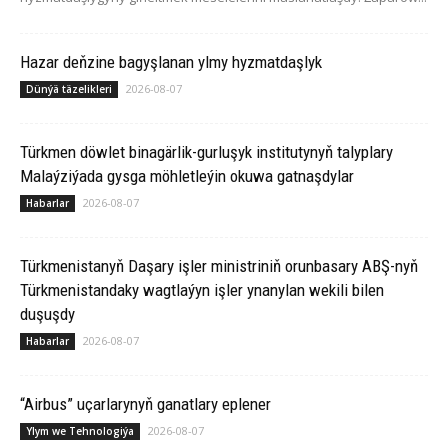
Hazar deňzine bagyşlanan ylmy hyzmatdaşlyk
2026-08-07
Dünýä täzelikleri
Türkmen döwlet binagärlik-gurluşyk institutynyň talyplary
Malaýziýada gysga möhletleýin okuwa gatnaşdylar
2026-08-07
Habarlar
Türkmenistanyň Daşary işler ministriniň orunbasary ABŞ-nyň
Türkmenistandaky wagtlaýyn işler ynanylan wekili bilen
duşuşdy
2026-08-07
Habarlar
“Airbus” uçarlarynyň ganatlary eplener
2026-08-07
Ylym we Tehnologiýa