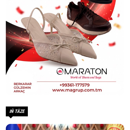
IŇ TÄZE