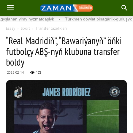
 ylmy hyzmatdaşlyk
·
Türkmen döwlet binagärlik-gurluşyk instituty
Esasy
Sport
Transfer täzelikleri
“Real Madridiň”, “Bawariýanyň” öňki
futbolçy ABŞ-nyň klubuna transfer
boldy
2026-02-14
173