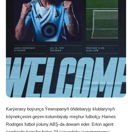
Karýerasy boýunça Ýewropanyň öňdebaryjy klublarynyň
köýnekçesini geýen kolumbiýaly meşhur futbolçy Hames
Rodriges futbol ýoluny ABŞ-da dowam eder. Erkin agent
ýagdaýda transfer bolan 34 ýaşyndaky ýarymgoragçy