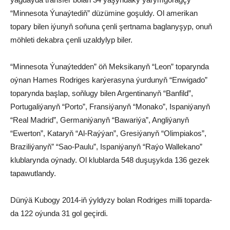
“Minnesota Ýunaýtediň” düzümine goşuldy. Ol amerikan
topary bilen iýunyň soňuna çenli şertnama baglanyşyp, onuň
möhleti dekabra çenli uzaldylyp biler.
“Minnesota Ýunaýtedden” öň Meksikanyň “Leon” toparynda
oýnan Hames Rodriges karýerasyna ýurdunyň “Enwigado”
toparynda başlap, soňlugy bilen Argentinanyň “Banfild”,
Portugaliýanyň “Porto”, Fransiýanyň “Monako”, Ispaniýanyň
“Real Madrid”, Germaniýanyň “Bawariýa”, Angliýanyň
“Ewerton”, Kataryň “Al-Raýýan”, Gresiýanyň “Olimpiakos”,
Braziliýanyň” “Sao-Paulu”, Ispaniýanyň “Raýo Wallekano”
klublarynda oýnady. Ol klublarda 548 duşuşykda 136 gezek
tapawutlandy.
Dünýä Kubogy 2014-iň ýyldyzy bolan Rodriges milli toparda-
da 122 oýunda 31 gol geçirdi.