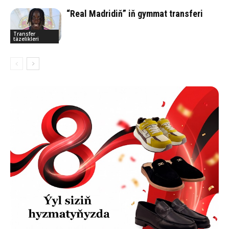
“Real Madridiň” iň gymmat transferi
Transfer
täzelikleri