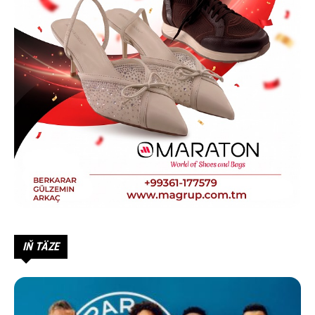
IŇ TÄZE