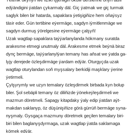
ed­ýän­di­gi­ni ýat­dan çy­kar­ma­ly däl. Giç ýat­mak we giç tur­mak
sag­lyk bi­len bir ha­tar­da, sa­pak­la­ra ýe­ti­şi­gi­ňi­ze hem oňaý­syz
tä­sir eder. Gün ter­ti­bi­ne eýer­mä­ge, sag­dyn iý­mit­len­mä­ge we
sag­dyn dur­muş ýö­rel­ge­si­ne eýer­mä­ge çal­şyň!
Uzak wagt­lap sa­pak­la­ra taý­ýar­la­ny­lan­da hök­ma­ny su­rat­da
ara­kes­me et­me­gi unut­ma­ly däl. Ara­kes­me et­mek beý­nä bi­raz
dynç ber­mä­ge, taý­ýar­la­nyl­ýan te­ma­ny has aň­sat we ýat­da ga­
ly­jy de­re­je­de öz­leş­dir­mä­ge ýar­dam ed­ýär. Otur­gyç­da uzak
wagt­lap otu­ry­lan­dan soň myş­sa­la­ry ber­ki­di­ji maşk­la­ry ýe­ri­ne
ýe­tir­me­li.
Çyl­şy­rym­ly we uzyn te­ma­la­ry öz­leş­dir­mek bir­ba­da kyn bo­lup
bi­ler. Şol se­bäp­li te­ma­ny öz di­li­ňiz­de ýö­ne­keý­leş­dir­me­li we
maz­mun dö­ret­me­li. Sa­pa­gy ki­tap­da­ky ýa­ly edip ýat­dan aýt­
mak­dan sak­la­nyp, öz dü­şü­ni­şi­ňi­ze gö­rä gür­rüň ber­mä­ge sy­na­
nyş­ma­ly. Gys­ga­ça maz­mu­ny dö­ret­mek ge­çi­len te­ma­la­ry bi­ri-
bi­ri bi­len bag­la­nyş­dyr­ma­ga, uzak wagt­lap ýat­da sak­la­ma­ga
kö­mek ed­ýär.