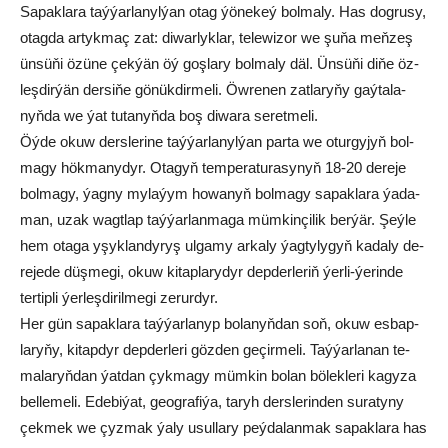
Sa­pak­la­ra taý­ýar­la­nyl­ýan otag ýö­ne­keý bol­ma­ly. Has dog­ru­sy,
otag­da ar­tyk­maç zat: di­war­lyk­lar, te­le­wi­zor we şu­ňa meň­zeş
ün­sü­ňi özü­ne çek­ýän öý goş­la­ry bol­ma­ly däl. Ün­sü­ňi di­ňe öz­
leş­dir­ýän der­si­ňe gö­nük­dir­me­li. Öw­re­nen zat­la­ry­ňy gaý­ta­la­
nyň­da we ýat tu­ta­nyň­da boş di­wa­ra se­ret­me­li.
Öý­de okuw ders­le­ri­ne taý­ýar­la­nyl­ýan par­ta we otur­gy­jyň bol­
ma­gy hök­ma­ny­dyr. Ota­gyň tem­pe­ra­tu­ra­sy­nyň 18-20 de­re­je
bol­ma­gy, ýag­ny my­la­ýym ho­wa­nyň bol­ma­gy sa­pak­la­ra ýa­da­
man, uzak wagt­lap taý­ýar­lan­ma­ga müm­kin­çi­lik ber­ýär. Şeý­le
hem ota­ga yşyk­lan­dy­ryş ul­ga­my ar­ka­ly ýag­ty­ly­gyň ka­da­ly de­
re­je­de düş­me­gi, okuw ki­tap­la­ry­dyr dep­der­le­riň ýer­li-ýe­rin­de
ter­tip­li ýer­leş­di­ril­me­gi ze­rur­dyr.
Her gün sa­pak­la­ra taý­ýar­la­nyp bo­la­nyň­dan soň, okuw es­bap­
la­ry­ňy, ki­tap­dyr dep­der­le­ri göz­den ge­çir­me­li. Taý­ýar­la­nan te­
ma­la­ryň­dan ýat­dan çyk­ma­gy müm­kin bo­lan bö­lek­le­ri ka­gy­za
bel­le­me­li. Ede­bi­ýat, ge­og­ra­fi­ýa, ta­ryh ders­le­rin­den su­ra­ty­ny
çek­mek we çyz­mak ýa­ly usul­la­ry peý­da­lan­mak sa­pak­la­ra has