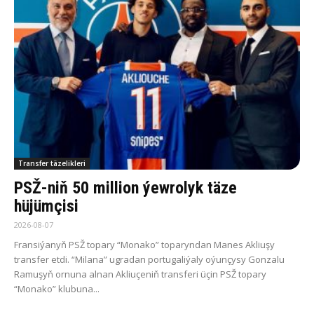
Transfer täzelikleri
PSŽ-niň 50 million ýewrolyk täze
hüjümçisi
2026-08-07
Fransiýanyň PSŽ topary “Monako” toparyndan Manes Akliuşy
transfer etdi. “Milana” ugradan portugaliýaly oýunçysy Gonzalu
Ramuşyň ornuna alnan Akliuçeniň transferi üçin PSŽ topary
“Monako” klubuna...