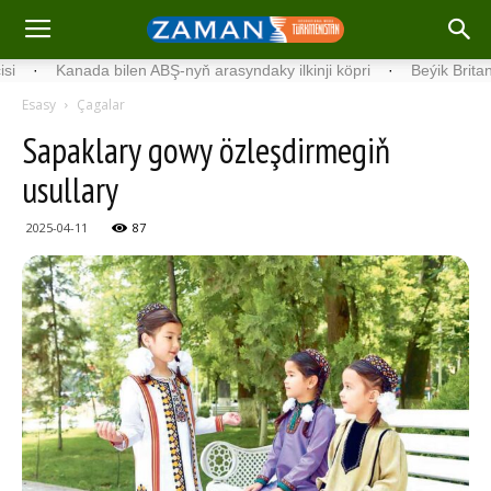
Ka­na­da bilen ABŞ-nyň arasyndaky ilkinji köp­ri
·
Beýik Britaniýada ilk
Esasy
Çagalar
Sa­pak­la­ry gowy özleşdirmegiň
usullary
2025-04-11
87