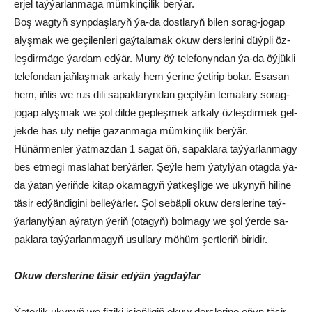
er­jel taý­ýar­lan­ma­ga müm­kin­çi­lik ber­ýär.
Boş wag­tyň synp­daş­la­ryň ýa-da dost­la­ryň bi­len so­rag-jo­gap
alyş­mak we ge­çi­len­le­ri gaý­ta­la­mak okuw ders­le­ri­ni düýp­li öz­
leş­dir­mä­ge ýar­dam ed­ýär. Mu­ny öý te­le­fo­nyn­dan ýa-da öý­jük­li
te­le­fon­dan jaň­laş­mak ar­ka­ly hem ýe­ri­ne ýe­ti­rip bo­lar. Esa­san
hem, iň­lis we rus di­li sa­pak­la­ryn­dan ge­çil­ýän te­ma­la­ry so­rag-
jo­gap alyş­mak we şol dil­de gep­leş­mek ar­ka­ly öz­leş­dir­mek gel­
jek­de has uly ne­ti­je ga­zan­ma­ga müm­kin­çi­lik ber­ýär.
Hü­när­men­ler ýat­maz­dan 1 sa­gat öň, sa­pak­la­ra taý­ýar­lan­ma­gy
bes et­me­gi mas­la­hat ber­ýär­ler. Şeý­le hem ýa­tyl­ýan otag­da ýa-
da ýa­tan ýe­riň­de ki­tap oka­ma­gyň ýat­keş­li­ge we uky­nyň hi­li­ne
tä­sir ed­ýän­di­gi­ni bel­le­ýär­ler. Şol se­bäp­li okuw ders­le­ri­ne taý­
ýar­la­nyl­ýan aý­ra­tyn ýe­riň (ota­gyň) bol­ma­gy we şol ýer­de sa­
pak­la­ra taý­ýar­lan­ma­gyň usul­la­ry mö­hüm şert­le­riň bi­ri­dir.
Okuw ders­le­ri­ne tä­sir ed­ýän ýag­daý­lar
Ýe­ter­lik uky­nyň we fi­zi­ki iş­jeň­li­giň okuw ders­le­ri­ne oňyn tä­sir