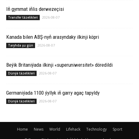
Iň gymmat iňlis derwezeçisi
2026-08-07
Transfer täzelikleri
Ka­na­da bilen ABŞ-nyň arasyndaky ilkinji köp­ri
2026-08-07
Taryhda şu gün
Beýik Britaniýada ilkinji «superuniwersitet» döredildi
2026-08-07
Dünýä täzelikleri
Germaniýada 1100 ýyllyk iň garry agaç tapyldy
2026-08-07
Dünýä täzelikleri
Home
News
World
Lifehack
Technology
Sport