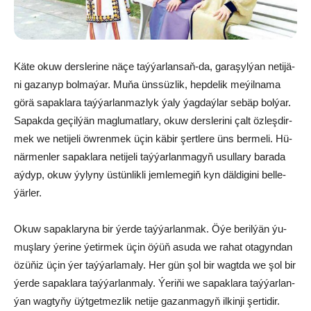
Kä­te okuw ders­le­ri­ne nä­çe taý­ýar­lan­saň-da, ga­ra­şyl­ýan ne­ti­jä­
ni ga­za­nyp bol­ma­ýar. Mu­ňa üns­süz­lik, hep­de­lik me­ýil­na­ma
gö­rä sa­pak­la­ra taý­ýar­lan­maz­lyk ýa­ly ýag­daý­lar se­bäp bol­ýar.
Sa­pak­da ge­çil­ýän mag­lu­mat­la­ry, okuw ders­le­ri­ni çalt öz­leş­dir­
mek we ne­ti­je­li öw­ren­mek üçin kä­bir şert­le­re üns ber­me­li. Hü­
när­men­ler sa­pak­la­ra ne­ti­je­li taý­ýar­lan­ma­gyň usul­la­ry ba­ra­da
aý­dyp, okuw ýy­ly­ny üs­tün­lik­li jem­le­me­giň kyn däl­di­gi­ni bel­le­
ýär­ler.
Okuw sa­pak­la­ry­na bir ýer­de taý­ýar­lan­mak. Öýe be­ril­ýän ýu­
muş­la­ry ýe­ri­ne ýe­tir­mek üçin öýüň asuda we ra­hat ota­gyn­dan
özü­ňiz üçin ýer taý­ýar­la­ma­ly. Her gün şol bir wagt­da we şol bir
ýer­de sa­pak­la­ra taý­ýar­lan­ma­ly. Ýe­ri­ňi we sa­pak­la­ra taý­ýar­lan­
ýan wag­ty­ňy üýt­get­mez­lik ne­ti­je ga­zan­ma­gyň il­kin­ji şer­ti­dir.