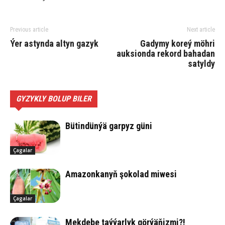
Previous article
Next article
Ýer as­tyn­da al­tyn ga­zyk
Gadymy koreý möhri
auksionda rekord bahadan
satyldy
GYZYKLY BOLUP BILER
Bü­tin­dün­ýä gar­pyz gü­ni
Çagalar
Ama­zon­ka­nyň şo­ko­lad mi­we­si
Çagalar
Mek­de­be taý­ýar­lyk gör­ýä­ňiz­mi?!