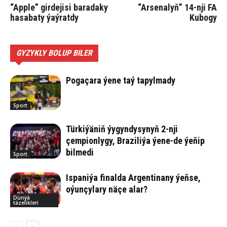
“Apple” girdejisi baradaky
“Arsenalyň” 14-nji FA
hasabaty ýaýratdy
Kubogy
GYZYKLY BOLUP BILER
Pogaçara ýene taý tapylmady
Sport
Türkiýäniň ýygyndysynyň 2-nji
çempionlygy, Braziliýa ýene-de ýeňip
bilmedi
Sport
Ispaniýa finalda Argentinany ýeňse,
oýunçylary näçe alar?
Dünýä
täzelikleri