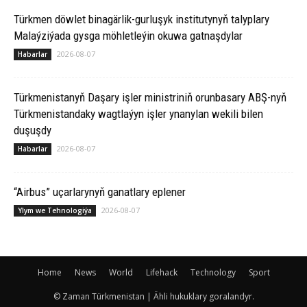
Türkmen döwlet binagärlik-gurluşyk institutynyň talyplary
Malaýziýada gysga möhletleýin okuwa gatnaşdylar
2026-08-07
Habarlar
Türkmenistanyň Daşary işler ministriniň orunbasary ABŞ-nyň
Türkmenistandaky wagtlaýyn işler ynanylan wekili bilen
duşuşdy
2026-08-07
Habarlar
“Airbus” uçarlarynyň ganatlary eplener
2026-08-07
Ylym we Tehnologiýa
Home
News
World
Lifehack
Technology
Sport
© Zaman Türkmenistan | Ähli hukuklary goralandyr.