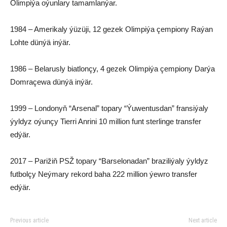
Olimpiýa oýunlary tamamlanýar.
1984 – Amerikaly ýüzüji, 12 gezek Olimpiýa çempiony Raýan
Lohte dünýä inýär.
1986 – Belarusly biatlonçy, 4 gezek Olimpiýa çempiony Darýa
Domraçewa dünýä inýär.
1999 – Londonyň “Arsenal” topary “Ýuwentusdan” fransiýaly
ýyldyz oýunçy Tierri Anrini 10 million funt sterlinge transfer
edýär.
2017 – Parižiň PSŽ topary “Barselonadan” braziliýaly ýyldyz
futbolçy Neýmary rekord baha 222 million ýewro transfer
edýär.
Previous article
Next article