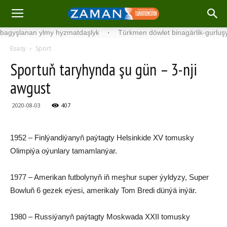
lanan ylmy hyzmatdaşlyk
·
Türkmen döwlet binagärlik-gurluşyk ins
Esasy
Sport
Sportuň taryhynda şu gün – 3-nji
awgust
2020-08-03
407
1952 – Finlýandiýanyň paýtagty Helsinkide XV tomusky
Olimpiýa oýunlary tamamlanýar.
1977 – Amerikan futbolynyň iň meşhur super ýyldyzy, Super
Bowluň 6 gezek eýesi, amerikaly Tom Bredi dünýä inýär.
1980 – Russiýanyň paýtagty Moskwada XXII tomusky