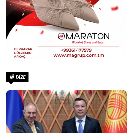
IŇ TÄZE