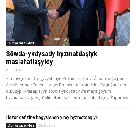
Dünýä täzelikleri
Söwda-ykdysady hyzmatdaşlyk
maslahatlaşyldy
2026-08-07
7-nji awgustda Gyrgyzystanyň Prezidenti Sadyr Žaparow Çolpon-
Ata şäherinde Ermenistanyň Premýer-ministri Nikol Paşinýan bilen
duşuşyp, ikitaraplaýyn söwda-ykdysady we maýa goýum
hyzmatdaşlygyny giňeltmek meselelerini maslahatlaşdy. Žaparow...
Hazar deňzine bagyşlanan ylmy hyzmatdaşlyk
2026-08-07
Dünýä täzelikleri