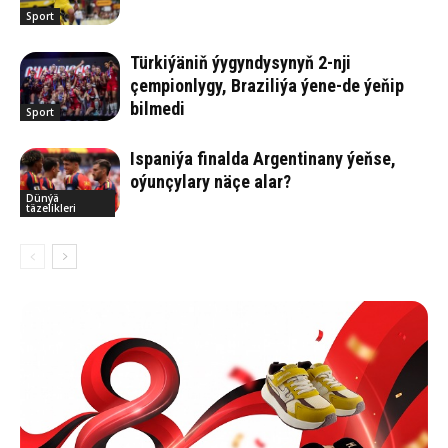
Sport
Türkiýäniň ýygyndysynyň 2-nji
çempionlygy, Braziliýa ýene-de ýeňip
bilmedi
Sport
Ispaniýa finalda Argentinany ýeňse,
oýunçylary näçe alar?
Dünýä
täzelikleri