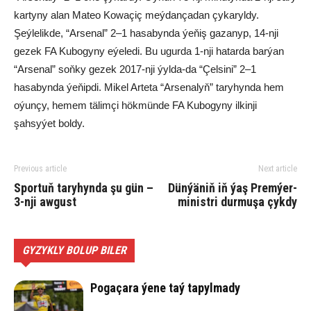
kartyny alan Mateo Kowaçiç meýdançadan çykaryldy.
Şeýlelikde, “Arsenal” 2–1 hasabynda ýeňiş gazanyp, 14-nji
gezek FA Kubogyny eýeledi. Bu ugurda 1-nji hatarda barýan
“Arsenal” soňky gezek 2017-nji ýylda-da “Çelsini” 2–1
hasabynda ýeňipdi. Mikel Arteta “Arsenalyň” taryhynda hem
oýunçy, hemem tälimçi hökmünde FA Kubogyny ilkinji
şahsyýet boldy.
Previous article
Next article
Sportuň taryhynda şu gün –
Dünýäniň iň ýaş Premýer-
3-nji awgust
ministri durmuşa çykdy
GYZYKLY BOLUP BILER
Pogaçara ýene taý tapylmady