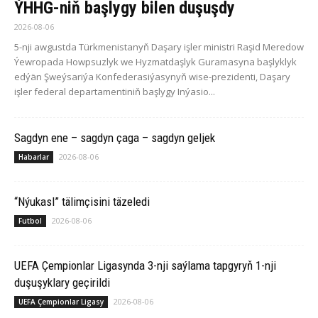
ÝHHG-niň başlygy bilen duşuşdy
2026-08-06
5-nji awgustda Türkmenistanyň Daşary işler ministri Raşid Meredow
Ýewropada Howpsuzlyk we Hyzmatdaşlyk Guramasyna başlyklyk
edýän Şweýsariýa Konfederasiýasynyň wise-prezidenti, Daşary
işler federal departamentiniň başlygy Inýasio...
Sagdyn ene – sagdyn çaga – sagdyn geljek
2026-08-06
Habarlar
“Nýukasl” tälimçisini täzeledi
2026-08-06
Futbol
UEFA Çempionlar Ligasynda 3-nji saýlama tapgyryň 1-nji
duşuşyklary geçirildi
2026-08-06
UEFA Çempionlar Ligasy