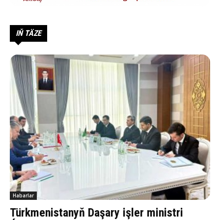
IŇ TÄZE
Habarlar
Türkmenistanyň Daşary işler ministri