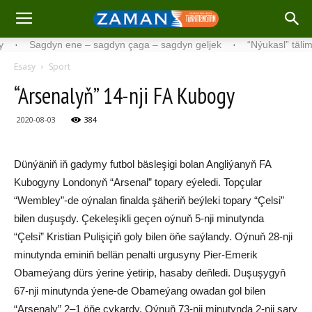
Sagdyn ene – sagdyn çaga – sagdyn geljek
·
“Nýukasl” tälimçisini
Esasy
Sport
“Arsenalyň” 14-nji FA Kubogy
2020-08-03
384
Dünýäniň iň gadymy futbol bäsleşigi bolan Angliýanyň FA
Kubogyny Londonyň “Arsenal” topary eýeledi. Topçular
“Wembley”-de oýnalan finalda şäheriň beýleki topary “Çelsi”
bilen duşuşdy. Çekeleşikli geçen oýnuň 5-nji minutynda
“Çelsi” Kristian Pulişiçiň goly bilen öňe saýlandy. Oýnuň 28-nji
minutynda eminiň bellän penalti urgusyny Pier-Emerik
Obameýang dürs ýerine ýetirip, hasaby deňledi. Duşuşygyň
67-nji minutynda ýene-de Obameýang owadan gol bilen
“Arsenaly” 2–1 öňe çykardy. Oýnuň 73-nji minutynda 2-nji sary