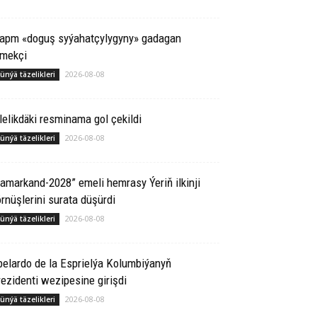
rapm «doguş syýahatçylygyny» gadagan
tmekçi
2026-08-08
ünýä täzelikleri
lelikdäki resminama gol çekildi
2026-08-08
ünýä täzelikleri
amarkand-2028” emeli hemrasy Ýeriň ilkinji
rnüşlerini surata düşürdi
2026-08-08
ünýä täzelikleri
elardo de la Esprielýa Kolumbiýanyň
ezidenti wezipesine girişdi
2026-08-08
ünýä täzelikleri