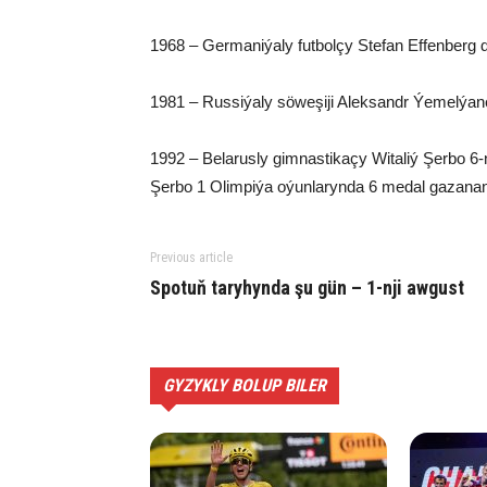
1968 – Germaniýaly futbolçy Stefan Effenberg d
1981 – Russiýaly söweşiji Aleksandr Ýemelýan
1992 – Belarusly gimnastikaçy Witaliý Şerbo 6-
Şerbo 1 Olimpiýa oýunlarynda 6 medal gazanan i
Previous article
Spotuň taryhynda şu gün – 1-nji awgust
GYZYKLY BOLUP BILER