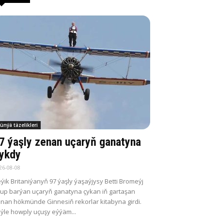
ünýä täzelikleri
7 ýaşly zenan uçaryň ganatyna
ykdy
26-08-08
ýik Britaniýanyň 97 ýaşly ýaşaýjysy Betti Bromeýj
up barýan uçaryň ganatyna çykan iň gartaşan
nan hökmünde Ginnesiň rekorlar kitabyna girdi.
ýle howply uçuşy eýýäm...