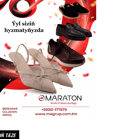
IŇ TÄZE