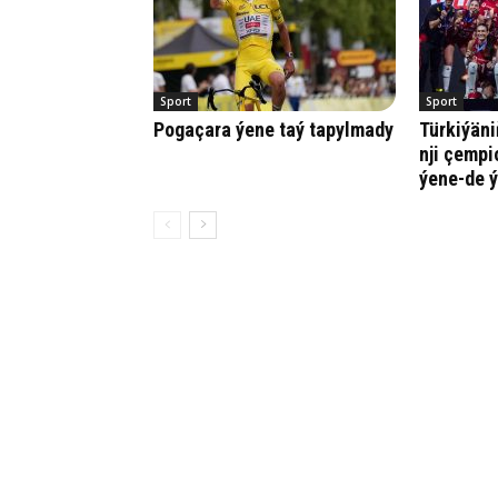
Sport
Sport
Pogaçara ýene taý tapylmady
Türkiýäni
nji çempi
ýene-de ý