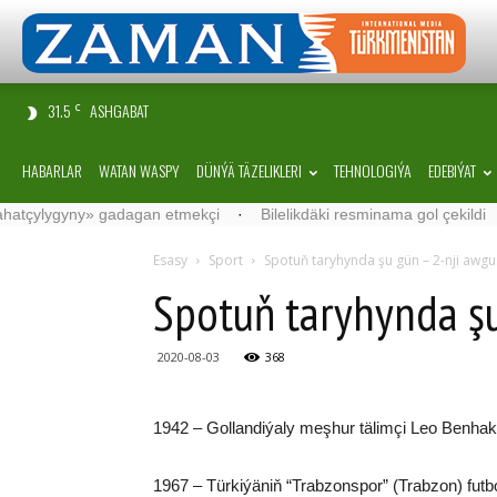
31.5
ASHGABAT
C
HABARLAR
WATAN WASPY
DÜNÝÄ TÄZELIKLERI
TEHNOLOGIÝA
EDEBIÝAT
ygyny» gadagan etmekçi
·
Bilelikdäki resminama gol çekildi
·
“Sa
Esasy
Sport
Spotuň taryhynda şu gün – 2-nji awgu
Spotuň taryhynda şu
2020-08-03
368
1942 – Gollandiýaly meşhur tälimçi Leo Benhak
1967 – Türkiýäniň “Trabzonspor” (Trabzon) futbo