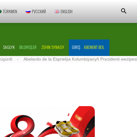
TÜRKMEN
РУССКИЙ
ENGLISH
SAGLYK
BILDIRIŞLER
ZEHIN SYNAGY
GIRIŞ
ABONENT BOL
·
Abelardo de la Esprielýa Kolumbiýanyň Prezidenti wezipesine giriş