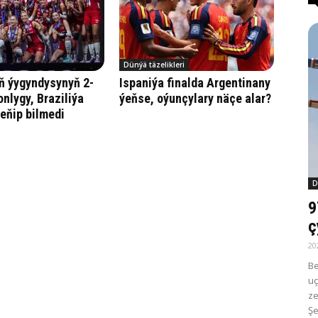
Dünýä täzelikleri
ň ýygyndysynyň 2-
Ispaniýa finalda Argentinany
onlygy, Braziliýa
ýeňse, oýunçylary näçe alar?
eňip bilmedi
D
9
ç
20
Be
uç
ze
Şe