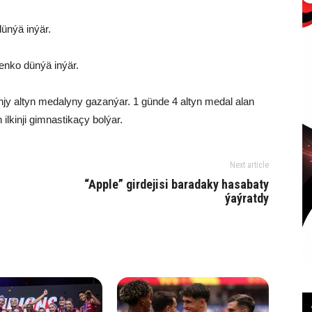
ünýä inýär.
enko dünýä inýär.
njy altyn medalyny gazanýar. 1 günde 4 altyn medal alan
lkinji gimnastikaçy bolýar.
Next article
“Apple” girdejisi baradaky hasabaty
ýaýratdy