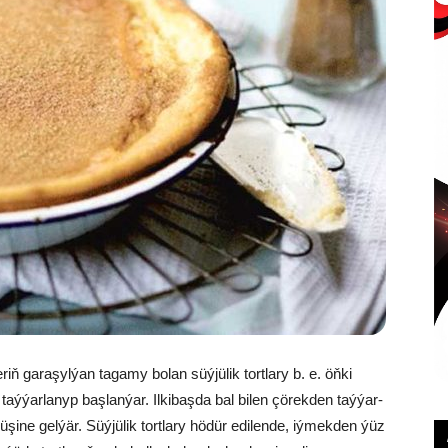
iň ga­ra­şyl­ýan ta­ga­my bo­lan süý­jü­lik tort­la­ry b. e. öň­ki
aý­ýar­la­nyp baş­lan­ýar. Il­ki­baş­da bal bi­len çö­rek­den taý­ýar­
­şi­ne gel­ýär. Süý­jü­lik tort­la­ry hö­dür edi­len­de, iý­mek­den ýüz