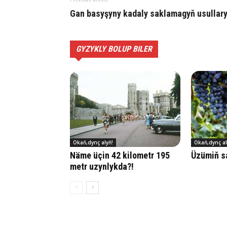
Gan ba­sy­şy­ny ka­da­ly sak­la­ma­gyň usul­la­r
GYZYKLY BOLUP BILER
Okaň,dynç alyň!
Okaň,dynç al
Nä­me üçin 42 ki­lo­metr 195
Üzü­miň sa
metr uzyn­lyk­da?!