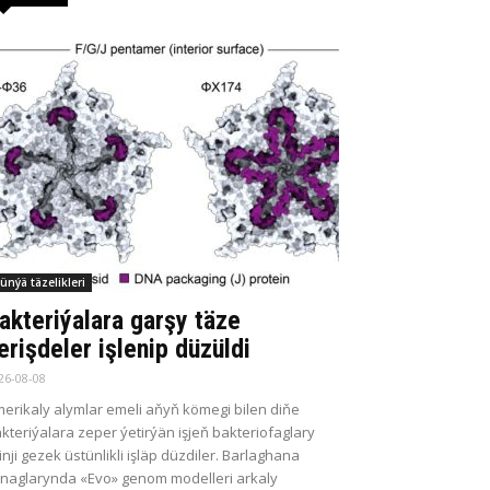
ünýä täzelikleri
akteriýalara garşy täze
erişdeler işlenip düzüldi
26-08-08
erikaly alymlar emeli aňyň kömegi bilen diňe
kteriýalara zeper ýetirýän işjeň bakteriofaglary
kinji gezek üstünlikli işläp düzdiler. Barlaghana
naglarynda «Evo» genom modelleri arkaly