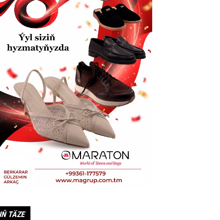
IŇ TÄZE