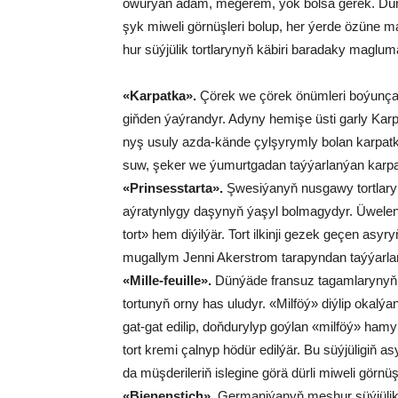
öwür­ýän adam, me­ge­rem, ýok bol­sa ge­rek. Dün­ýä­de
şyk mi­we­li gör­nüş­le­ri bo­lup, her ýer­de özü­ne 
hur süý­jü­lik tort­la­ry­nyň kä­bi­ri ba­ra­da­ky mag­lu­ma
«Kar­pat­ka».
Çö­rek we çö­rek önüm­le­ri bo­ýun­ça d
giň­den ýaý­ran­dyr. Ady­ny he­mi­şe üs­ti gar­ly Kar­
nyş usu­ly az­da-kän­de çyl­şy­rym­ly bo­lan kar­pat­ka 
suw, şe­ker we ýu­murt­ga­dan taý­ýar­lan­ýan kar­
«Prin­sess­tar­ta».
Şwe­si­ýa­nyň nus­ga­wy tort­la­ry­
aý­ra­tyn­ly­gy da­şy­nyň ýa­şyl bol­ma­gy­dyr. Üwe­l
tort» hem di­ýil­ýär. Tort il­kin­ji ge­zek ge­çen asy­
mu­gal­ly­m Jen­ni Akerst­rom ta­ra­pyn­dan taý­ýar­la­n
«Mil­le-feuil­le».
Dün­ýä­de fran­suz ta­gam­la­ry­nyň 
tor­tu­nyň or­ny has ulu­dyr. «Mil­föý» diý­lip okal­
gat-gat edi­lip, doň­du­ry­lyp goý­lan «mil­föý» ha­my­
tort kre­mi çal­nyp hö­dür edil­ýär. Bu süý­jü­li­giň a
da müş­de­ri­le­riň is­le­gi­ne gö­rä dür­li mi­we­li gör­nüş
«Bie­nens­tich».
Ger­ma­ni­ýa­nyň meş­hur süý­jü­lik 