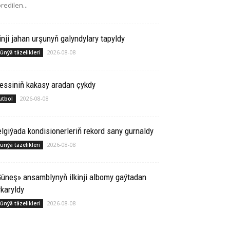
redilen...
inji jahan urşunyň galyndylary tapyldy
2026-08-08
ünýä täzelikleri
essiniň kakasy aradan çykdy
2026-08-08
utbol
lgiýada kondisionerleriň rekord sany gurnaldy
2026-08-08
ünýä täzelikleri
üneş» ansamblynyň ilkinji albomy gaýtadan
karyldy
2026-08-08
ünýä täzelikleri