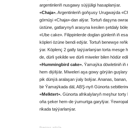
ar­gen­tin­le­riň nus­ga­wy süý­jü­li­gi ha­sap­lan­ýar.
«Cha­ja».
Ar­gen­tin­le­riň goň­şu­sy Urug­waý­da «Ch
gör­nü­şi «Cha­ja»-dan al­ýar. Tor­tuň da­şy­na ow­ra­d
üs­tü­ne, gat­la­ry­nyň ara­sy­na ke­si­len şet­da­ly bö­le­ji
«Ube cake». Filip­pin­ler­de dog­lan günleriň iň esa
köp­le­ri özü­ne ben­di ed­ýär. Tor­tuň be­new­şe reň­ki di
ýar. Köp­lenç 2 gat­ly taý­ýar­lan­ýan tor­ta mes­ge 
de, dür­li şe­kil­de we dür­li mi­we­ler bi­len hö­dür edil
«Hum­ming­bird cake».
Ýa­maý­ka döw­le­ti­niň iň 
hem di­ýil­ýär. Mi­we­le­ri aşa go­wy gör­ýän guş­la­
pik dün­ýä ara­la­şan ýa­ly bol­ýar. Ana­nas, ba­nan, wa
bir Ýa­maý­ka­da däl, ABŞ-nyň Gü­nor­ta se­bit­le­rin
«Melk­tert».
Günorta af­ri­ka­ly­la­ryň meş­hur tor­ty
oňa şe­ker hem-de ýu­murt­ga ga­ryl­ýar. Ýewropalyl
ri­ka­da taý­ýar­la­n­ýar.
Previous article