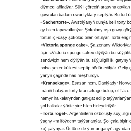
diý­me­gi aň­lad­ýar. Süý­ji çö­re­giň ara­sy­na goý­la
gow­ru­lan ba­dam owun­tyk­la­ry se­pil­ýär. Bu tort
«Sacher­tor­te».
Awst­ri­ýa­nyň dün­ýä bel­li tor­ty 
gy bi­len ta­pa­wut­lan­ýar. Şo­ko­la­dy aşa go­wy gör
tor­tuň içi-da­şy şo­ko­lod bi­len ör­tül­ýär. Tor­ta eri­
«Victo­ria spon­ge cake».
Şa ze­na­ny Wik­to­ri­ýa­
üçin «Victo­ria spon­ge cake» di­ýil­ýän bu süý­jü­lik 
send­wi­çi» hem di­ýil­ýän bu süý­jü­ligiň iki ga­tyny
bolsa şe­ker kül­ke­si se­pi­lip hö­dür edil­ýär. Ge­lip ç
ýa­nyň çä­gin­de has meş­hur­dyr.
«Kran­se­ka­ge».
Esa­san hem, Da­ni­ýa­dyr Nor­we­g
mä­niň ha­la­ýan tor­ty kran­se­ka­ge bo­lup, ol Tä­ze 
ha­myr hal­ka­la­ryn­dan gat-gat edi­lip taý­ýar­lan­ýan
şol hal­ka­lar ýö­ri­te şi­re bi­len bir­leş­di­ril­ýär.
«Tor­ta ro­gel».
Ar­gen­tin­le­riň öz­bo­luş­ly süý­jü­l
ýag­ny «mil­föý­den» taý­ýar­lan­ýar. Şol ça­la bi­şi­ri
ko) ça­lyn­ýar. Üs­tü­ne-de ýu­murt­ga­nyň agyn­dan taý