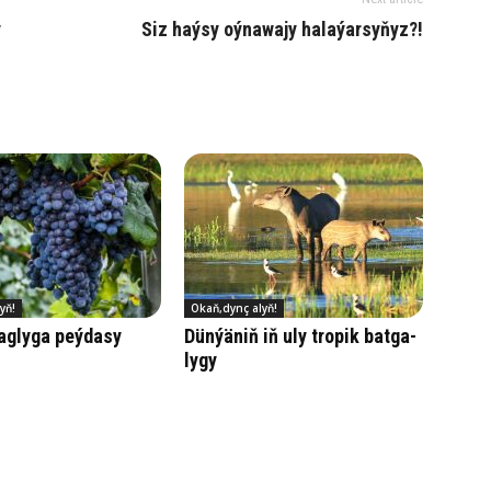
y
Siz haý­sy oý­na­wa­jy ha­la­ýar­sy­ňyz?!
yň!
Okaň,dynç alyň!
g­ly­ga peý­da­sy
Dün­ýä­niň iň uly tro­pik bat­ga­
ly­gy