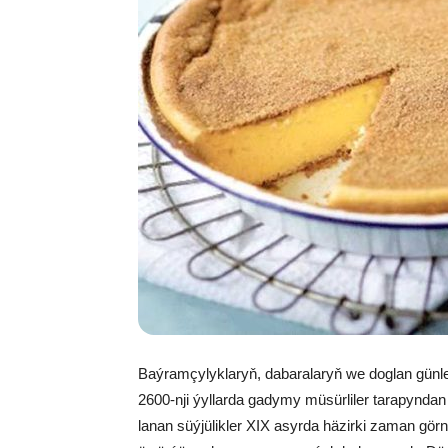
Baý­ram­çy­lyk­la­ryň, da­ba­ra­la­ryň we dog­lan gün­le­r
2600-nji ýyl­lar­da gadymy mü­sür­li­ler ta­ra­pyn­dan t
la­nan süý­jü­lik­ler XIX asyr­da hä­zir­ki za­man gör­nü