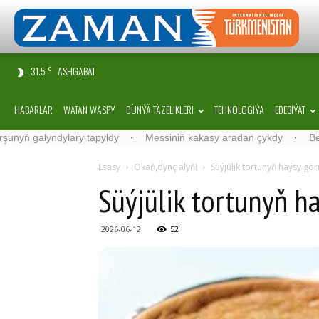
31.5
ASHGABAT
C
HABARLAR
WATAN WASPY
DÜNÝÄ TÄZELIKLERI
TEHNOLOGIÝA
EDEBIÝAT
ndylary tapyldy
·
Messiniň kakasy aradan çykdy
·
Belgiýada kond
Esasy
Okaň,dynç alyň!
Süý­jü­lik tor­tu­nyň haý­sy gör­n
Süý­jü­lik tor­tu­nyň ha
2026-06-12
52