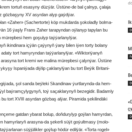
dö
n krem tor­tuň esa­sy­ny düz­ýär. Üs­tü­ne-de bal çal­nyp, ça­la­ja
 öz göz­ba­şy­ny XV asyr­dan alyp gaýd­ýar.
Ik
bo­lan «Za­her» (Sacher­tor­te) köp muk­dar­da şo­ko­lad­ly bol­ma­
­ýän 16 ýaş­ly Frans Za­her ta­ra­pyn­dan oý­la­nyp ta­py­lan bu
D
giň mü­rep­be­si hem go­şu­lyp taý­ýar­la­nyl­ýar.
nyň ikin­dinara iç­ýän ça­ýy­nyň ýa­ny bi­len iýen tor­ty bo­la­ny
M
ada­ty tort ha­my­ryn­dan taý­ýar­la­nyl­ýar. «Wik­to­ri­ýa­nyň
F
ň ara­sy­na tort kre­mi we malina mü­rep­be­si ça­lyn­ýar. Üs­tü­ne
y­ky­şy Is­pa­ni­ýa­da diý­lip çak­la­nyl­ýan bu tort Be­ýik Bri­ta­ni­
Be
D
i­ýa­da, şol san­da beý­le­ki Skan­di­naw ýurt­la­ryn­da-da hem­
ýyl baý­ram­çy­ly­gy­nyň, toý sa­çak­la­ry­nyň be­ze­gi­dir. Ba­dam­ly
 bu tort XVIII asyr­dan göz­baş al­ýar. Pi­ra­mi­da şeki­lin­dä­ki
«G
çy
i­gi en­çe­me gat­dan yba­rat bo­lup, doň­du­ry­lyp goý­lan ha­myr­dan,
D
­len ha­myr­la­ryň ara­sy­na-da şe­ker­li süýt go­ýult­ma­sy (mo­lo­
­ýar­la­nan süý­jü­lik­ler goý­lup hö­dür edil­ýär. «Tor­ta ro­gel»