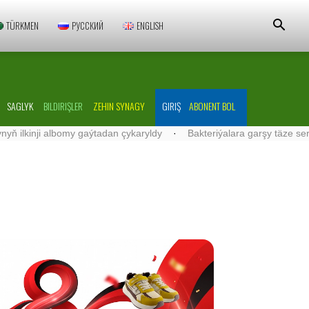
TÜRKMEN
РУССКИЙ
ENGLISH
SAGLYK
BILDIRIŞLER
ZEHIN SYNAGY
GIRIŞ
ABONENT BOL
lbomy gaýtadan çykaryldy
·
Bakteriýalara garşy täze serişdeler işlen