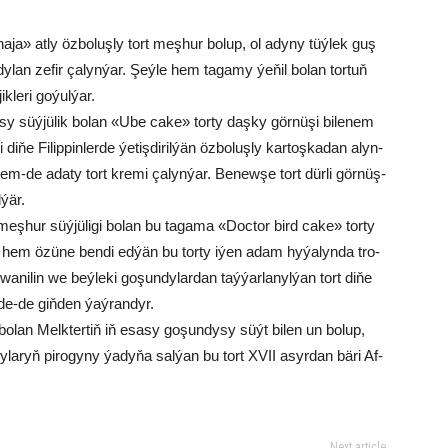
a­ja» at­ly öz­bo­luş­ly tort meş­hur bo­lup, ol ady­ny tüý­lek guş
y­lan ze­fir ça­lyn­ýar. Şeý­le hem ta­ga­my ýe­ňil bo­lan tor­tuň
k­le­ri go­ýul­ýar.
­sy süýjülik bo­lan «Ube cake» tor­ty daş­ky gör­nü­şi bi­le­nem
­ňe Fi­lip­pin­ler­de ýe­tiş­di­ril­ýän öz­bo­luş­ly kar­toş­ka­dan alyn­
hem-de ada­ty tort kre­mi ça­lyn­ýar. Be­new­şe tort dür­li gör­nüş­
­ýär.
meş­hur süý­jü­li­gi bo­lan bu ta­ga­ma «Doctor bird cake» tor­ty
ry hem özü­ne ben­di ed­ýän bu tor­ty iýen adam hy­ýa­lyn­da tro­
­ni­lin we beý­le­ki go­şun­dy­lar­dan taý­ýar­la­nyl­ýan tort di­ňe
­de-de giň­den ýaý­ran­dyr.
 bo­lan Melk­ter­tiň iň esa­sy go­şun­dy­sy süýt bi­len un bo­lup,
aryň pi­ro­gy­ny ýa­dy­ňa sal­ýan bu tort XVII asyr­dan bä­ri Af­
Next article