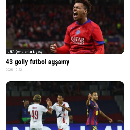
UEFA Çempionlar Ligasy
43 golly futbol agşamy
2025-10-22