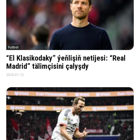
Futbol
“El Klasikodaky” ýeňlişiň netijesi: “Real
Madrid” tälimçisini çalyşdy
2026-01-12