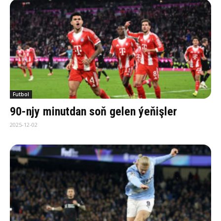
Futbol
90-njy minutdan soň gelen ýeňişler
2025-12-02