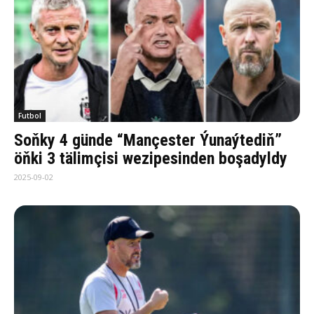
Futbol
Soňky 4 günde “Mançester Ýunaýtediň”
öňki 3 tälimçisi wezipesinden boşadyldy
2025-09-02