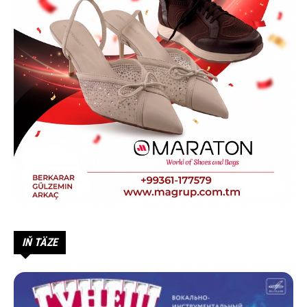
IŇ TÄZE