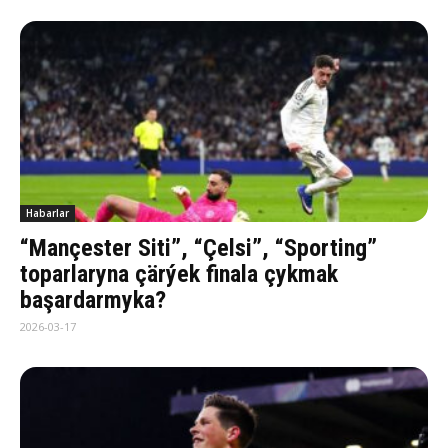
Habarlar
“Mançester Siti”, “Çelsi”, “Sporting”
toparlaryna çärýek finala çykmak
başardarmyka?
2026-03-17