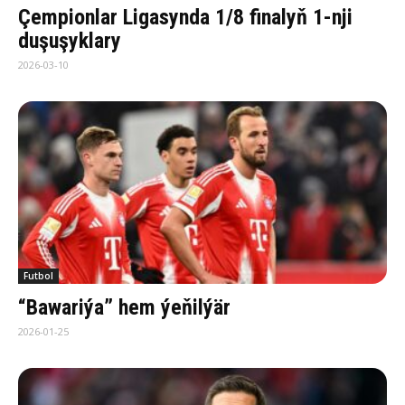
Çempionlar Ligasynda 1/8 finalyň 1-nji
duşuşyklary
2026-03-10
Futbol
“Bawariýa” hem ýeňilýär
2026-01-25