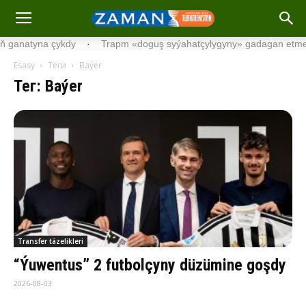
apm «doguş syýahatçylygyny» gadagan etmekçi
·
Bilelikdäki resmi
Esasy
Теги
Baýer
Тег: Baýer
Transfer täzelikleri
“Ýuwentus” 2 futbolçyny düzümine goşdy
2026-08-03