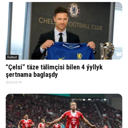
Futbol
“Çelsi” täze tälimçisi bilen 4 ýyllyk
şertnama baglaşdy
2026-05-19