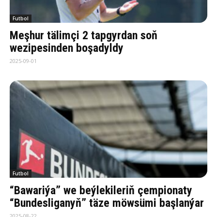
Futbol
Meşhur tälimçi 2 tapgyrdan soň
wezipesinden boşadyldy
2025-09-01
Futbol
“Bawariýa” we beýlekileriň çempionaty
“Bundesliganyň” täze möwsümi başlanýar
2025-08-22