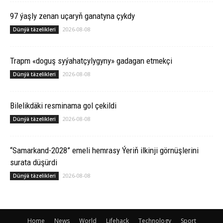
97 ýaşly zenan uçaryň ganatyna çykdy
2026-08-08
Dünýä täzelikleri
Trapm «doguş syýahatçylygyny» gadagan etmekçi
2026-08-08
Dünýä täzelikleri
Bilelikdäki resminama gol çekildi
2026-08-08
Dünýä täzelikleri
“Samarkand-2028” emeli hemrasy Ýeriň ilkinji görnüşlerini
surata düşürdi
2026-08-08
Dünýä täzelikleri
Home
News
World
Lifehack
Technology
Sport