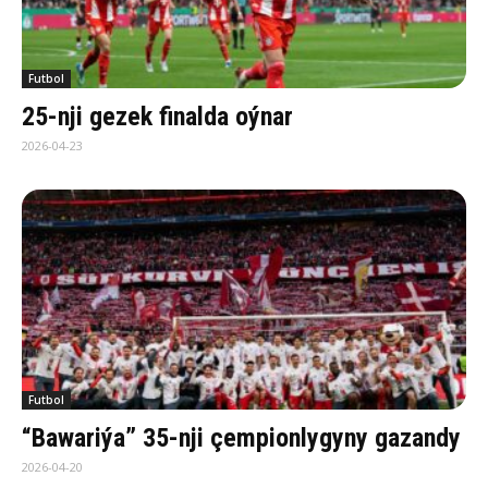
Futbol
25-nji gezek finalda oýnar
2026-04-23
Futbol
“Bawariýa” 35-nji çempionlygyny gazandy
2026-04-20