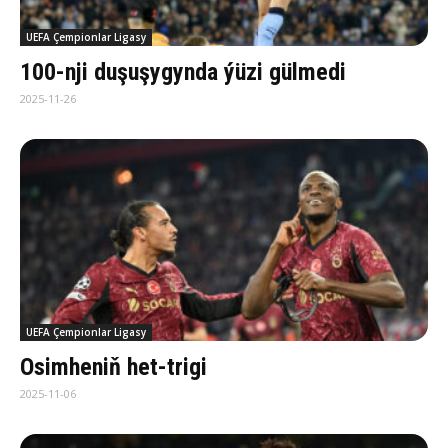
UEFA Çempionlar Ligasy
100-nji duşuşygynda ýüzi gülmedi
2025-11-26
UEFA Çempionlar Ligasy
Osimheniň het-trigi
2025-11-06