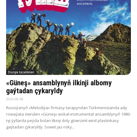
Dünýä täzelikleri
«Güneş» ansamblynyň ilkinji albomy
gaýtadan çykaryldy
2026-08-08
Russiýanyň «Melodiýa» firmasy tarapyndan Türkmenistanda ady
rowaýata öwrülen «Güneş» wokal-instrumental ansamblynyň 1980-
nji ýyllarda peýda bolan ilkinji doly göwrümli winil plastinkasy
gaýtadan çykaryldy. Sowet jaz-roky...