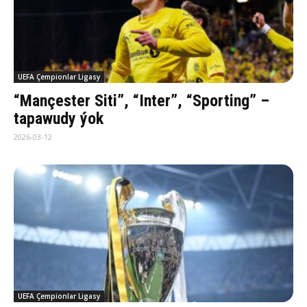
UEFA Çempionlar Ligasy
“Mançester Siti”, “Inter”, “Sporting” –
tapawudy ýok
2026-03-12
UEFA Çempionlar Ligasy