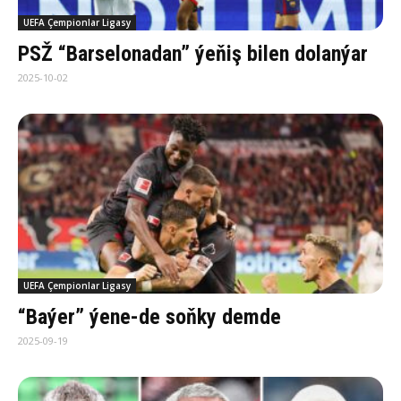
UEFA Çempionlar Ligasy
PSŽ “Barselonadan” ýeňiş bilen dolanýar
2025-10-02
UEFA Çempionlar Ligasy
“Baýer” ýene-de soňky demde
2025-09-19