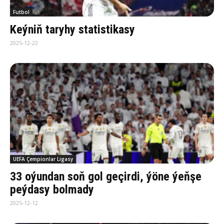
Futbol
Keýniň taryhy statistikasy
2025-12-22
UEFA Çempionlar Ligasy
33 oýundan soň gol geçirdi, ýöne ýeňşe
peýdasy bolmady
2025-12-12