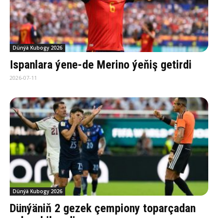
Dünýä Kubogy 2026
Ispanlara ýene-de Merino ýeňiş getirdi
2026-07-11
Dünýä Kubogy 2026
Dünýäniň 2 gezek çempiony toparçadan