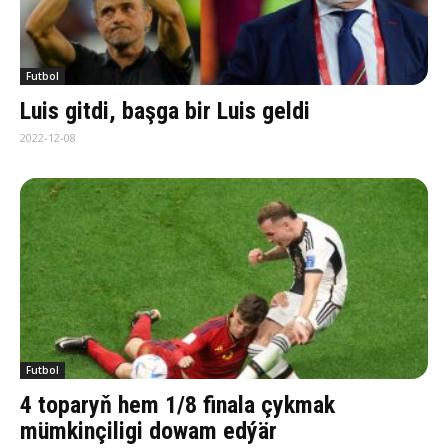
Futbol
Luis gitdi, başga bir Luis geldi
2022-12-08
Futbol
4 toparyň hem 1/8 finala çykmak
mümkinçiligi dowam edýär