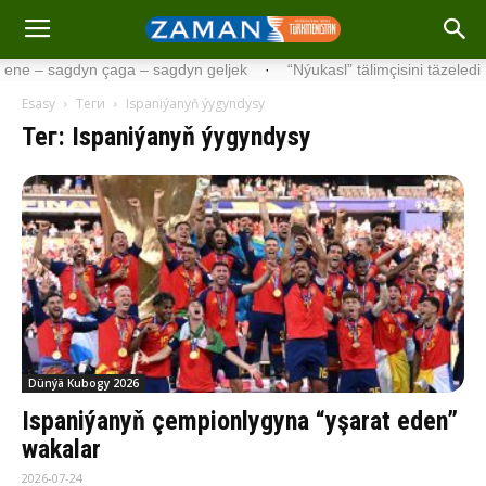
dyn geljek
·
“Nýukasl” tälimçisini täzeledi
·
UEFA Çempionlar Liga
Esasy
Теги
Ispaniýanyň ýygyndysy
Тег: Ispaniýanyň ýygyndysy
Dünýä Kubogy 2026
Ispaniýanyň çempionlygyna “yşarat eden”
wakalar
2026-07-24