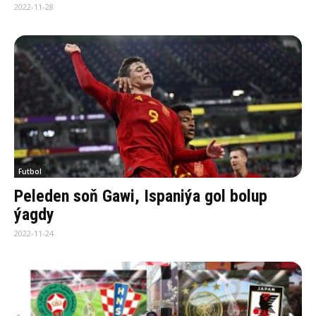
2022-11-28
Futbol
Peleden soň Gawi, Ispaniýa gol bolup
ýagdy
2022-11-24