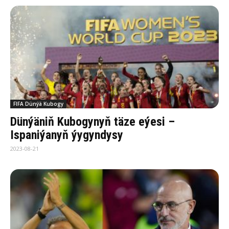
FIFA Dünýä Kubogy
Dünýäniň Kubogynyň täze eýesi –
Ispaniýanyň ýygyndysy
2023-08-21