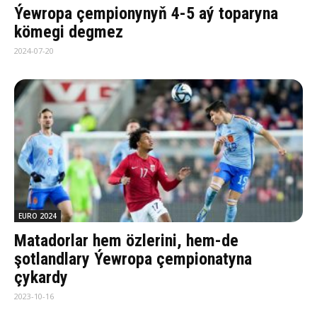
Ýewropa çempionynyň 4-5 aý toparyna
kömegi degmez
2024-07-20
EURO 2024
Matadorlar hem özlerini, hem-de
şotlandlary Ýewropa çempionatyna
çykardy
2023-10-16