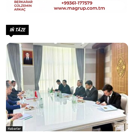
IŇ TÄZE
Habarlar