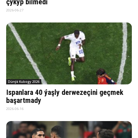
çykyp bilmedi
2026-06-27
Dünýä Kubogy 2026
Ispanlara 40 ýaşly derwezeçini geçmek
başartmady
2026-06-16