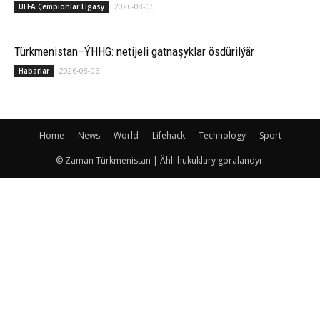
2026-08-06
UEFA Çempionlar Ligasy
Türkmenistan–ÝHHG: netijeli gatnaşyklar ösdürilýär
2026-08-06
Habarlar
Home
News
World
Lifehack
Technology
Sport
© Zaman Türkmenistan | Ähli hukuklary goralandyr.