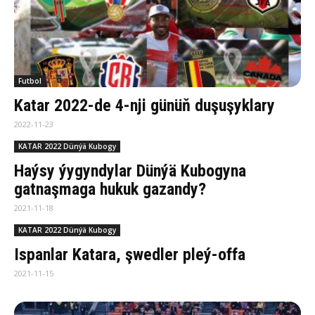
Futbol
Katar 2022-de 4-nji günüň duşuşyklary
2022-11-23
KATAR 2022 Dünýä Kubogy
Haýsy ýygyndylar Dünýä Kubogyna
gatnaşmaga hukuk gazandy?
2021-11-18
KATAR 2022 Dünýä Kubogy
Ispanlar Katara, şwedler pleý-offa
2021-11-15