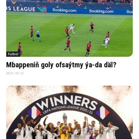
Futbol
Mbappeniň goly ofsaýtmy ýa-da däl?
2021-10-12