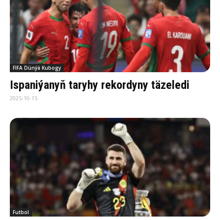
FIFA Dünýä Kubogy
Ispaniýanyň taryhy rekordyny täzeledi
2025-10-15
Futbol