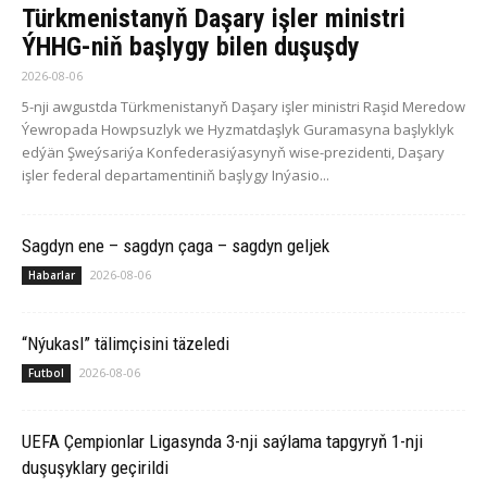
Türkmenistanyň Daşary işler ministri
ÝHHG-niň başlygy bilen duşuşdy
2026-08-06
5-nji awgustda Türkmenistanyň Daşary işler ministri Raşid Meredow
Ýewropada Howpsuzlyk we Hyzmatdaşlyk Guramasyna başlyklyk
edýän Şweýsariýa Konfederasiýasynyň wise-prezidenti, Daşary
işler federal departamentiniň başlygy Inýasio...
Sagdyn ene – sagdyn çaga – sagdyn geljek
2026-08-06
Habarlar
“Nýukasl” tälimçisini täzeledi
2026-08-06
Futbol
UEFA Çempionlar Ligasynda 3-nji saýlama tapgyryň 1-nji
duşuşyklary geçirildi