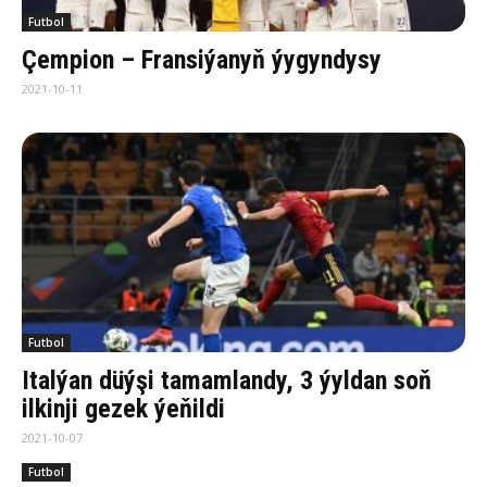
Futbol
Çempion – Fransiýanyň ýygyndysy
2021-10-11
Futbol
Italýan düýşi tamamlandy, 3 ýyldan soň
ilkinji gezek ýeňildi
2021-10-07
Futbol