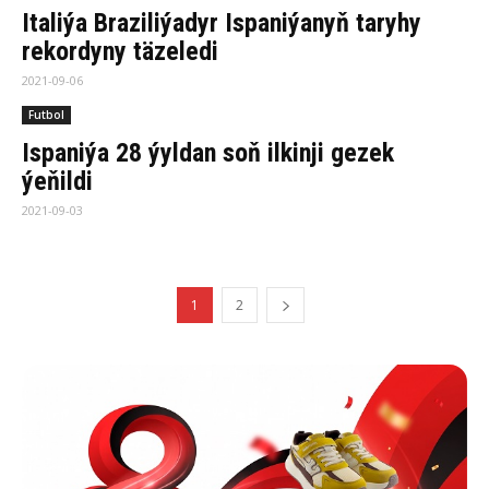
Italiýa Braziliýadyr Ispaniýanyň taryhy
rekordyny täzeledi
2021-09-06
Futbol
Ispaniýa 28 ýyldan soň ilkinji gezek
ýeňildi
2021-09-03
1
2