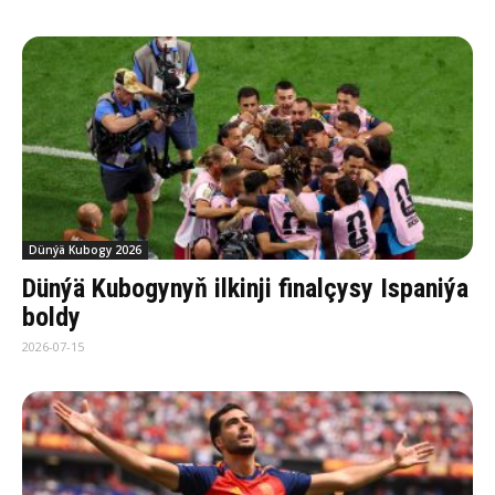
Dünýä Kubogy 2026
Dünýä Kubogynyň ilkinji finalçysy Ispaniýa
boldy
2026-07-15