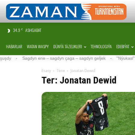
34.9
ASHGABAT
C
HABARLAR
WATAN WASPY
DÜNÝÄ TÄZELIKLERI
TEHNOLOGIÝA
EDEBIÝAT
Sagdyn ene – sagdyn çaga – sagdyn geljek
·
“Nýukasl” tälimçisin
Esasy
Теги
Jonatan Dewid
Тег: Jonatan Dewid