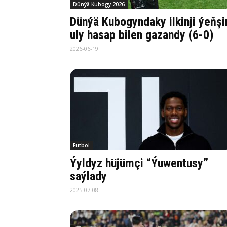
Dünýä Kubogy 2026
Dünýä Kubogyndaky ilkinji ýeňşi
uly hasap bilen gazandy (6-0)
2026-06-19
Futbol
Ýyldyz hüjümçi “Ýuwentusy”
saýlady
2025-07-08