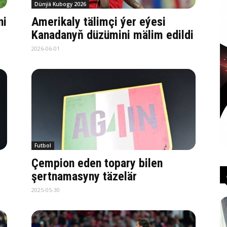
Dünýä Kubogy 2026
ni
Amerikaly tälimçi ýer eýesi
Kanadanyň düzümini mälim edildi
2026-06-01
Futbol
Çempion eden topary bilen
şertnamasyny täzelär
2025-05-30