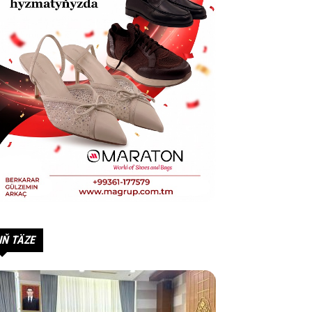
IŇ TÄZE