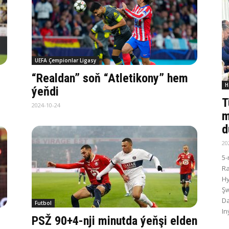
UEFA Çempionlar Ligasy
“Realdan” soň “Atletikony” hem
H
ýeňdi
T
2024-10-24
m
d
20
5-
R
Hy
Şw
Da
Futbol
In
PSŽ 90+4-nji minutda ýeňşi elden