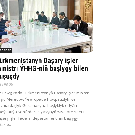
abarlar
ürkmenistanyň Daşary işler
inistri ÝHHG-niň başlygy bilen
uşuşdy
26-08-06
nji awgustda Türkmenistanyň Daşary işler ministri
aşid Meredow Ýewropada Howpsuzlyk we
zmatdaşlyk Guramasyna başlyklyk edýän
eýsariýa Konfederasiýasynyň wise-prezidenti,
şary işler federal departamentiniň başlygy
ýasio...