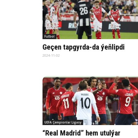
Futbol
Geçen tapgyrda-da ýeňlipdi
2024-11-02
UEFA Çempionlar Ligasy
“Real Madrid” hem utulýar