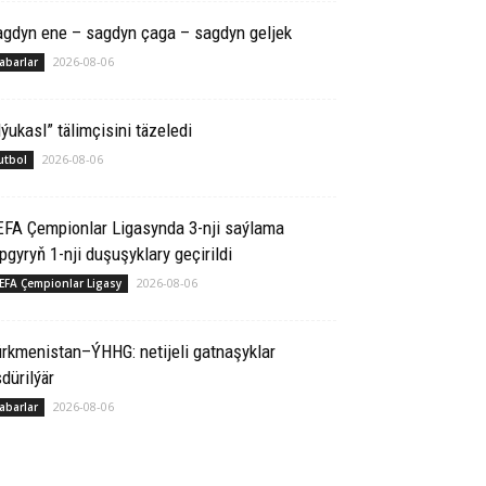
agdyn ene – sagdyn çaga – sagdyn geljek
2026-08-06
abarlar
ýukasl” tälimçisini täzeledi
2026-08-06
utbol
EFA Çempionlar Ligasynda 3-nji saýlama
pgyryň 1-nji duşuşyklary geçirildi
2026-08-06
EFA Çempionlar Ligasy
rkmenistan–ÝHHG: netijeli gatnaşyklar
dürilýär
2026-08-06
abarlar