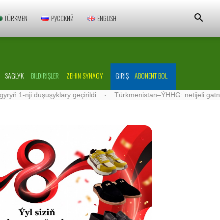
TÜRKMEN
РУССКИЙ
ENGLISH
SAGLYK
BILDIRIŞLER
ZEHIN SYNAGY
GIRIŞ
ABONENT BOL
 duşuşyklary geçirildi
·
Türkmenistan–ÝHHG: netijeli gatnaşyklar ö