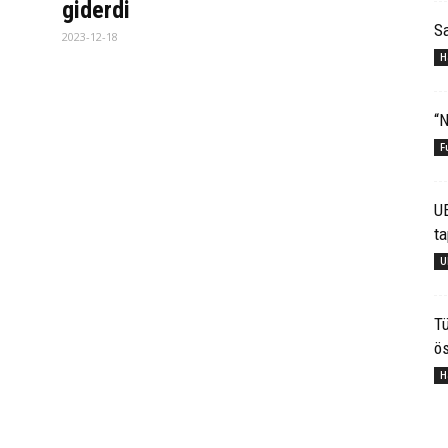
giderdi
S
2023-12-18
H
“N
F
U
ta
U
Tü
ös
H