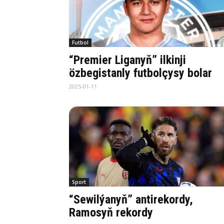
Futbol
“Premier Liganyň” ilkinji
özbegistanly futbolçysy bolar
2025-01-11
Sport
“Sewilýanyň” antirekordy,
Ramosyň rekordy