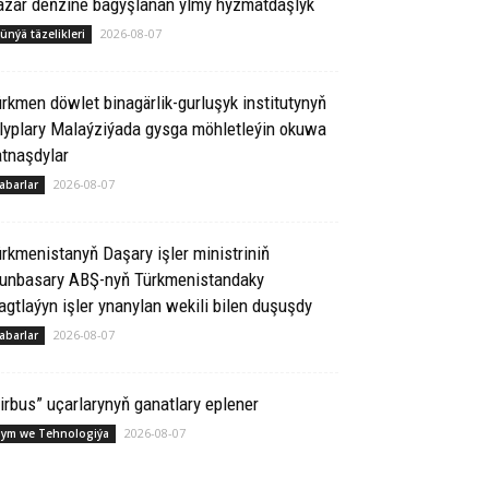
azar deňzine bagyşlanan ylmy hyzmatdaşlyk
2026-08-07
ünýä täzelikleri
rkmen döwlet binagärlik-gurluşyk institutynyň
lyplary Malaýziýada gysga möhletleýin okuwa
tnaşdylar
2026-08-07
abarlar
rkmenistanyň Daşary işler ministriniň
runbasary ABŞ-nyň Türkmenistandaky
gtlaýyn işler ynanylan wekili bilen duşuşdy
2026-08-07
abarlar
irbus” uçarlarynyň ganatlary eplener
2026-08-07
lym we Tehnologiýa