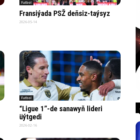
Futbol
Fransiýada PSŽ deňsiz-taýsyz
2026-05-14
Futbol
“Ligue 1”-de sanawyň lideri
üýtgedi
2026-02-16