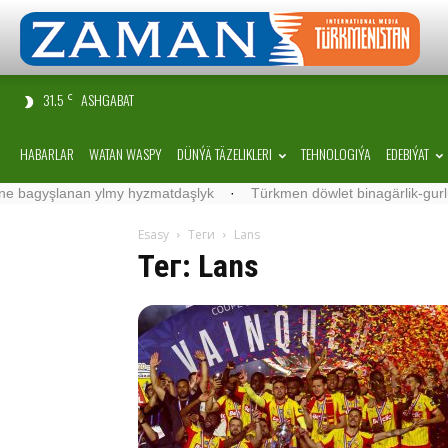
31.5
ASHGABAT
C
HABARLAR
WATAN WASPY
DÜNÝÄ TÄZELIKLERI
TEHNOLOGIÝA
EDEBIÝAT
lmy hyzmatdaşlyk
·
Türkmen döwlet binagärlik-gurluşyk institutyny
Esasy
Теги
Lans
Тег: Lans