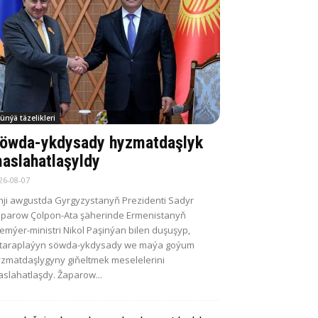
ünýä täzelikleri
öwda-ykdysady hyzmatdaşlyk
aslahatlaşyldy
26-08-07
nji awgustda Gyrgyzystanyň Prezidenti Sadyr
parow Çolpon-Ata şäherinde Ermenistanyň
emýer-ministri Nikol Paşinýan bilen duşuşyp,
itaraplaýyn söwda-ykdysady we maýa goýum
zmatdaşlygyny giňeltmek meselelerini
slahatlaşdy. Žaparow...