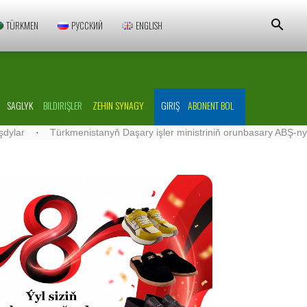
TÜRKMEN
РУССКИЙ
ENGLISH
SAGLYK
BILDIRIŞLER
ZEHIN SYNAGY
GIRIŞ
ABONENT BOL
menistanyň Daşary işler ministriniň orunbasary ABŞ-nyň Türkmenistanda