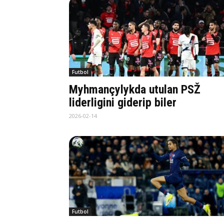
Futbol
Myhmançylykda utulan PSŽ
liderligini giderip biler
2026-02-14
Futbol