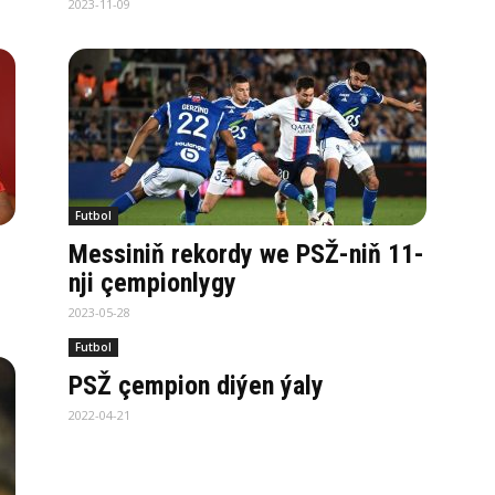
2023-11-09
Futbol
Messiniň rekordy we PSŽ-niň 11-
nji çempionlygy
2023-05-28
Futbol
PSŽ çempion diýen ýaly
2022-04-21