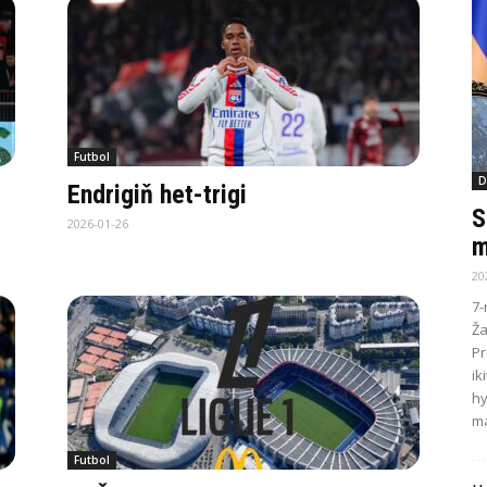
Futbol
D
Endrigiň het-trigi
S
2026-01-26
m
20
7-
Ža
Pr
ik
hy
ma
Futbol