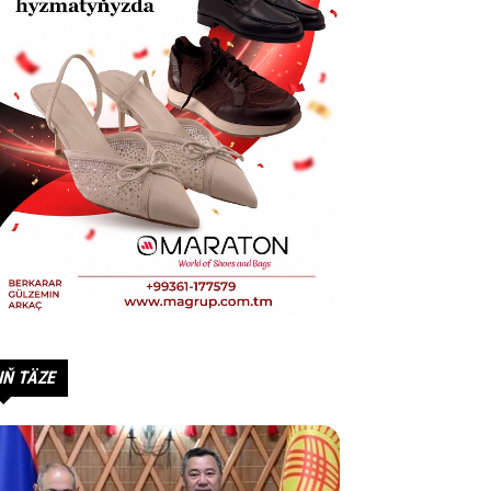
IŇ TÄZE