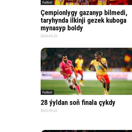
Futbol
Çempionlygy gazanyp bilmedi,
taryhynda ilkinji gezek kuboga
mynasyp boldy
2026-05-23
Futbol
28 ýyldan soň finala çykdy
2026-04-22