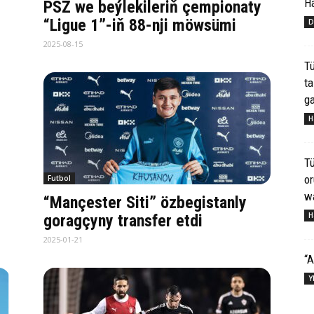
H
PSŽ we beýlekileriň çempionaty
“Ligue 1”-iň 88-nji möwsümi
D
2025-08-15
Tü
ta
ga
H
Tü
o
Futbol
wa
“Mançester Siti” özbegistanly
H
goragçyny transfer etdi
2025-01-21
“A
Y