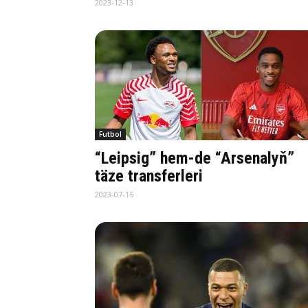
2023-12-13
Futbol
“Leipsig” hem-de “Arsenalyň”
täze transferleri
2023-07-15