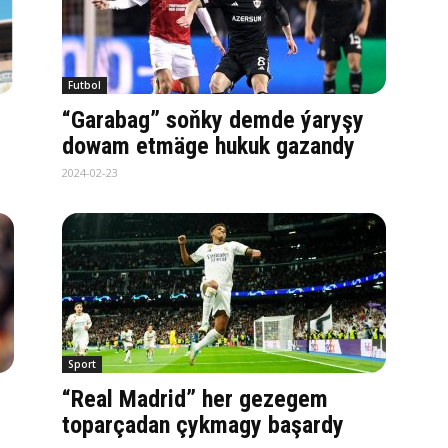
Futbol
“Garabag” soňky demde ýaryşy
dowam etmäge hukuk gazandy
2024-02-23
Sport
“Real Madrid” her gezegem
toparçadan çykmagy başardy