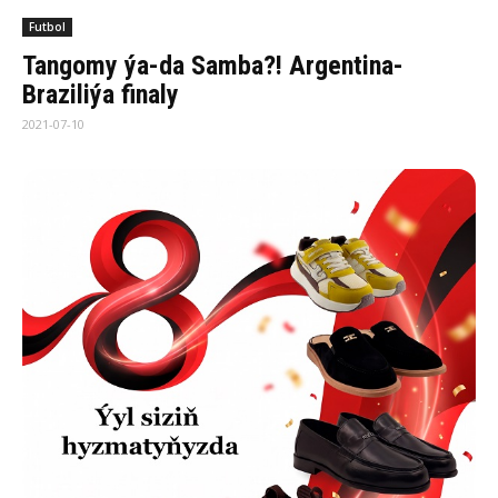
Futbol
Tangomy ýa-da Samba?! Argentina-
Braziliýa finaly
2021-07-10