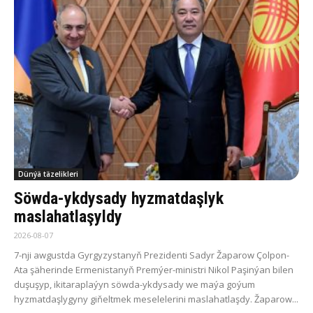
Dünýä täzelikleri
Söwda-ykdysady hyzmatdaşlyk
maslahatlaşyldy
2026-08-07
7-nji awgustda Gyrgyzystanyň Prezidenti Sadyr Žaparow Çolpon-
Ata şäherinde Ermenistanyň Premýer-ministri Nikol Paşinýan bilen
duşuşyp, ikitaraplaýyn söwda-ykdysady we maýa goýum
hyzmatdaşlygyny giňeltmek meselelerini maslahatlaşdy. Žaparow...