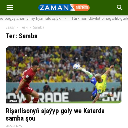
gyşlanan ylmy hyzmatdaşlyk
·
Türkmen döwlet binagärlik-gurluşyk 
Esasy
Теги
Samba
Тег: Samba
Futbol
Rişarlisonyň ajaýyp goly we Katarda
samba şou
2022-11-25