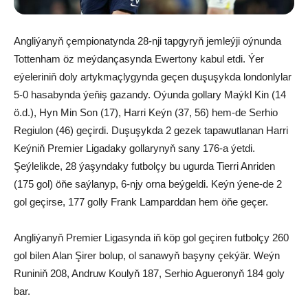
Angliýanyň çempionatynda 28-nji tapgyryň jemleýji oýnunda
Tottenham öz meýdançasynda Ewertony kabul etdi. Ýer
eýeleriniň doly artykmaçlygynda geçen duşuşykda londonlylar
5-0 hasabynda ýeňiş gazandy. Oýunda gollary Maýkl Kin (14
ö.d.), Hyn Min Son (17), Harri Keýn (37, 56) hem-de Serhio
Regiulon (46) geçirdi. Duşuşykda 2 gezek tapawutlanan Harri
Keýniň Premier Ligadaky gollarynyň sany 176-a ýetdi.
Şeýlelikde, 28 ýaşyndaky futbolçy bu ugurda Tierri Anriden
(175 gol) öňe saýlanyp, 6-njy orna beýgeldi. Keýn ýene-de 2
gol geçirse, 177 golly Frank Lamparddan hem öňe geçer.
Angliýanyň Premier Ligasynda iň köp gol geçiren futbolçy 260
gol bilen Alan Şirer bolup, ol sanawyň başyny çekýär. Weýn
Runiniň 208, Andruw Koulyň 187, Serhio Agueronyň 184 goly
bar.