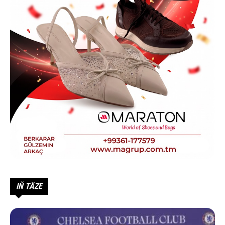
IŇ TÄZE