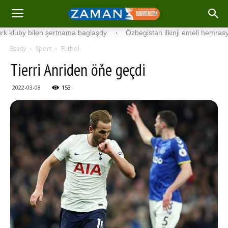
by bilen şertnama baglaşdy
·
Özbegistan ilkinji emeli hemrasyny uç
Esasy
Sport
Futbol
Tierri Anriden öňe geçdi
2022-03-08
153