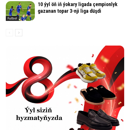
10 ýyl öň iň ýokary ligada çempionlyk
gazanan topar 3-nji liga düşdi
Futbol