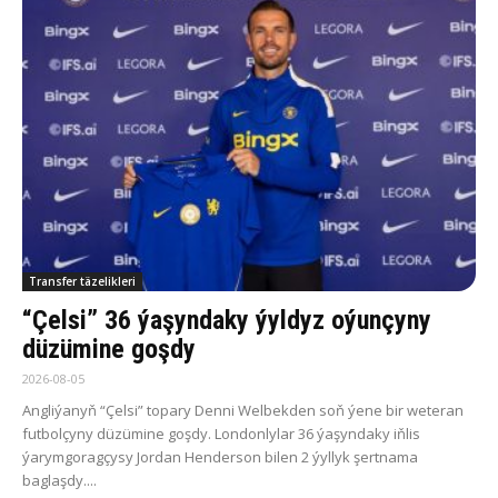
Transfer täzelikleri
“Çelsi” 36 ýaşyndaky ýyldyz oýunçyny
düzümine goşdy
2026-08-05
Angliýanyň “Çelsi” topary Denni Welbekden soň ýene bir weteran
futbolçyny düzümine goşdy. Londonlylar 36 ýaşyndaky iňlis
ýarymgoragçysy Jordan Henderson bilen 2 ýyllyk şertnama
baglaşdy....