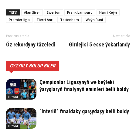
ТЕГИ
Alan Şirer
Ewerton
Frank Lampard
Harri Keýn
Premier liga
Tierri Anri
Tottenham
Weýn Runi
Previous article
Next article
Öz rekordyny täzeledi
Gir­de­ji­si 5 es­se ýo­kar­lan­dy
GYZYKLY BOLUP BILER
Çempionlar Ligasynyň we beýleki
ýaryşlaryň finalynyň eminleri belli boldy
Futbol
“Interiň” finaldaky garşydaşy belli boldy
Futbol