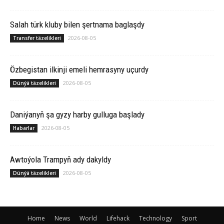
Salah türk kluby bilen şertnama baglaşdy
2026-08-05
Transfer täzelikleri
Özbegistan ilkinji emeli hemrasyny uçurdy
2026-08-05
Dünýä täzelikleri
Daniýanyň şa gyzy harby gulluga başlady
2026-08-05
Habarlar
Awtoýola Trampyň ady dakyldy
2026-08-05
Dünýä täzelikleri
Home
News
World
Lifehack
Technology
Sport