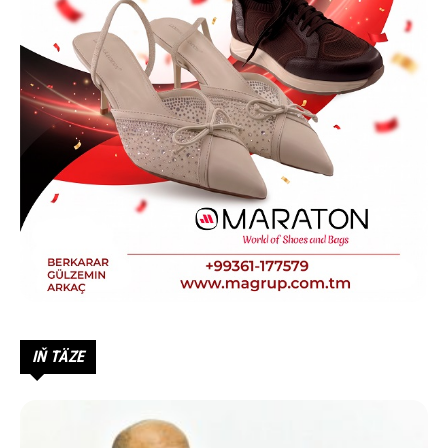
IŇ TÄZE