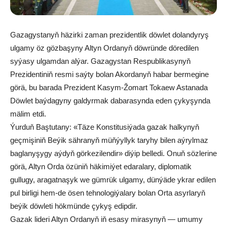
Gazagystanyň häzirki zaman prezidentlik döwlet dolandyryş
ulgamy öz gözbaşyny Altyn Ordanyň döwründe döredilen
syýasy ulgamdan alýar. Gazagystan Respublikasynyň
Prezidentiniň resmi saýty bolan Akordanyň habar bermegine
görä, bu barada Prezident Kasym-Žomart Tokaew Astanada
Döwlet baýdagyny galdyrmak dabarasynda eden çykyşynda
mälim etdi.
Ýurduň Baştutany: «Täze Konstitusiýada gazak halkynyň
geçmişiniň Beýik sähranyň müňýyllyk taryhy bilen aýrylmaz
baglanyşygy aýdyň görkezilendir» diýip belledi. Onuň sözlerine
görä, Altyn Orda özüniň häkimiýet edaralary, diplomatik
gullugy, aragatnaşyk we gümrük ulgamy, dünýäde ykrar edilen
pul birligi hem-de ösen tehnologiýalary bolan Orta asyrlaryň
beýik döwleti hökmünde çykyş edipdir.
Gazak lideri Altyn Ordanyň iň esasy mirasynyň — umumy