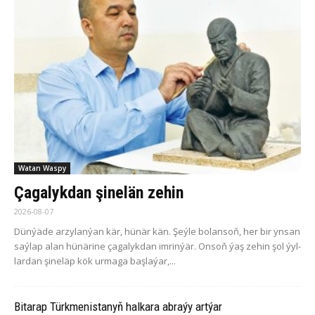
Watan Waspy
Çagalykdan şinelän zehin
2026-08-07
Dün­ýä­de ar­zy­la­n­ýan kär, hü­när kän. Şeý­le bo­lan­soň, her bir yn­san
saý­lap alan hü­nä­ri­ne ça­ga­lyk­dan im­rin­ýär. On­soň ýaş ze­hin şol ýyl­
lar­dan şi­ne­läp kök ur­ma­ga baş­la­ýar,...
Bitarap Türkmenistanyň halkara abraýy artýar