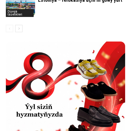
Dünýä
täzelikleri