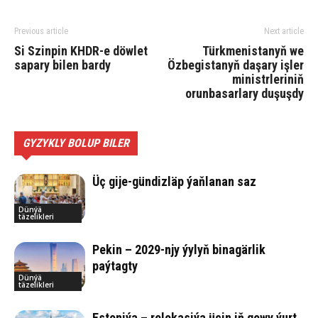
Previous article
Next article
Si Szinpin KHDR-e döwlet
Türkmenistanyň we
sapary bilen bardy
Özbegistanyň daşary işler
ministrleriniň
orunbasarlary duşuşdy
GYZYKLY BOLUP BILER
Üç gi­je-gün­dizläp ýaň­la­nan saz
Dünýä
täzelikleri
Pekin – 2029-njy ýylyň binagärlik
paýtagty
Dünýä
täzelikleri
Estoniýa – relokasiýa üçin iň gowy ýurt