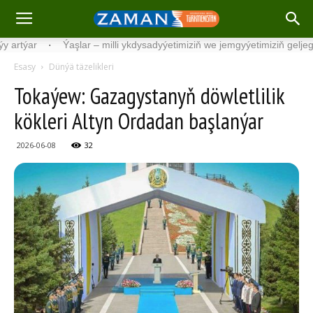
ar
·
Ýaşlar – milli ykdysadyýetimiziň we jemgyýetimiziň geljegi
·
Esasy
Dünýä täzelikleri
Tokaýew: Gazagystanyň döwletlilik
kökleri Altyn Ordadan başlanýar
2026-06-08
32