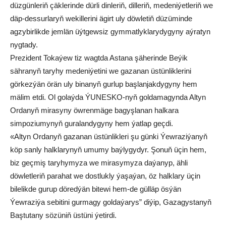
düzgünleriň çäklerinde dürli dinleriň, dilleriň, medeniýetleriň we
däp-dessurlaryň wekillerini ägirt uly döwletiň düzüminde
agzybirlikde jemlän üýtgewsiz gymmatlyklarydygyny aýratyn
nygtady.
Prezident Tokaýew tiz wagtda Astana şäherinde Beýik
sähranyň taryhy medeniýetini we gazanan üstünliklerini
görkezýän örän uly binanyň gurlup başlanjakdygyny hem
mälim etdi. Ol golaýda ÝUNESKO-nyň goldamagynda Altyn
Ordanyň mirasyny öwrenmäge bagyşlanan halkara
simpoziumynyň guralandygyny hem ýatlap geçdi.
«Altyn Ordanyň gazanan üstünlikleri şu günki Ýewraziýanyň
köp sanly halklarynyň umumy baýlygydyr. Şonuň üçin hem,
biz geçmiş taryhymyza we mirasymyza daýanyp, ähli
döwletleriň parahat we dostlukly ýaşaýan, öz halklary üçin
bilelikde gurup döredýän bitewi hem-de gülläp ösýän
Ýewraziýa sebitini gurmagy goldaýarys” diýip, Gazagystanyň
Baştutany sözüniň üstüni ýetirdi.