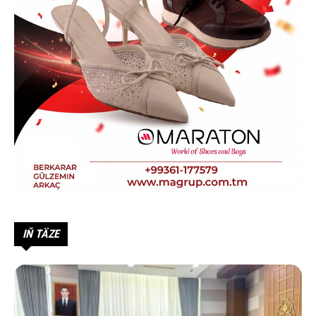
IŇ TÄZE