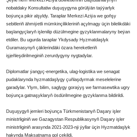
nobatdaky Konsultatiw duşuşygyna görülýän taýýarlyk
boýunça pikir alşyldy. Taraplar Merkezi Aziýa we goňşy
sebitleriň ähmiýetli mümkinçilikleriniň açylmagy üçin bilelikdäki
başlangyçlaryň işlenilip düzülmegine gyzyklanmalaryny beýan
etdiler. Bu ugurda taraplar Ykdysady Hyzmatdaşlyk
Guramasynyň çäklerindäki özara hereketleriň
işjeňleşdirilmeginiň zerurdygyny nygtadylar.
Diplomatlar ýangyç-energetika, ulag-logistika we senagat
pudaklarynda hyzmatdaşlygy çuňlaşdyrmak meselelerine
garadylar. Ylym, bilim, saglygy goraýyş we farmasewtika ugry
boýunça gatnaşyklaryň ösdürilmegine gyzyklanma bildirildi.
Duşuşygyň jemleri boýunça Türkmenistanyň Daşary işler
ministrliginiň we Gazagystan Respublikasynyň Daşary işler
ministrliginiň arasynda 2021-2023-nji ýyllar üçin Hyzmatdaşlyk
hakynda Maksatnama gol çekildi.