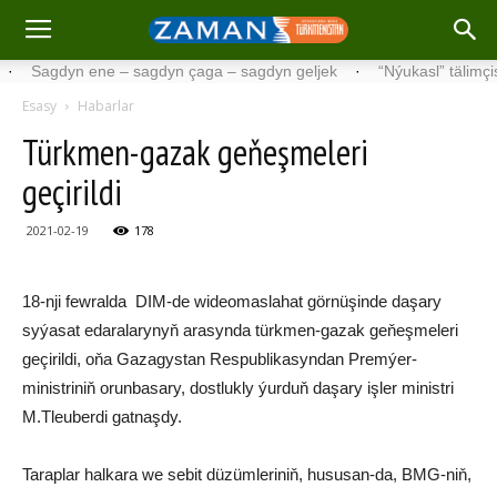
gdyn ene – sagdyn çaga – sagdyn geljek
·
“Nýukasl” tälimçisini täz
Esasy
Habarlar
Türkmen-gazak geňeşmeleri
geçirildi
2021-02-19
178
18-nji fewralda DIM-de wideomaslahat görnüşinde daşary
syýasat edaralarynyň arasynda türkmen-gazak geňeşmeleri
geçirildi, oňa Gazagystan Respublikasyndan Premýer-
ministriniň orunbasary, dostlukly ýurduň daşary işler ministri
M.Tleuberdi gatnaşdy.
Taraplar halkara we sebit düzümleriniň, hususan-da, BMG-niň,