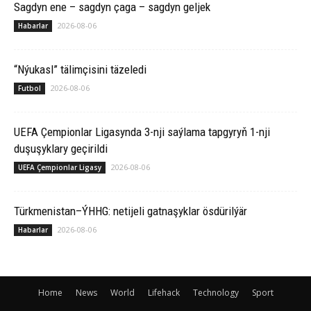
Sagdyn ene – sagdyn çaga – sagdyn geljek
2026-08-06
Habarlar
“Nýukasl” tälimçisini täzeledi
2026-08-06
Futbol
UEFA Çempionlar Ligasynda 3-nji saýlama tapgyryň 1-nji
duşuşyklary geçirildi
2026-08-06
UEFA Çempionlar Ligasy
Türkmenistan–ÝHHG: netijeli gatnaşyklar ösdürilýär
2026-08-06
Habarlar
Home
News
World
Lifehack
Technology
Sport