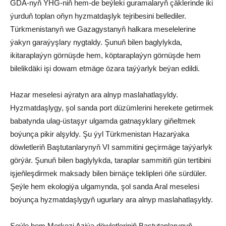
GDA-nyň YHG-niň hem-de beýleki guramalaryň çäklerinde iki
ýurduň toplan oňyn hyzmatdaşlyk tejribesini bellediler.
Türkmenistanyň we Gazagystanyň halkara meselelerine
ýakyn garaýyşlary nygtaldy. Şunuň bilen baglylykda,
ikitaraplaýyn görnüşde hem, köptaraplaýyn görnüşde hem
bilelikdäki işi dowam etmäge özara taýýarlyk beýan edildi.
Hazar meselesi aýratyn ara alnyp maslahatlaşyldy.
Hyzmatdaşlygy, şol sanda port düzümlerini herekete getirmek
babatynda ulag-üstaşyr ulgamda gatnaşyklary giňeltmek
boýunça pikir alşyldy. Şu ýyl Türkmenistan Hazarýaka
döwletleriň Baştutanlarynyň VI sammitini geçirmäge taýýarlyk
görýär. Şunuň bilen baglylykda, taraplar sammitiň gün tertibini
işjeňleşdirmek maksady bilen birnäçe teklipleri öňe sürdüler.
Şeýle hem ekologiýa ulgamynda, şol sanda Aral meselesi
boýunça hyzmatdaşlygyň ugurlary ara alnyp maslahatlaşyldy.
Şeýle hem Merkezi Aziýa döwletleriniň Baştutanlarynyň