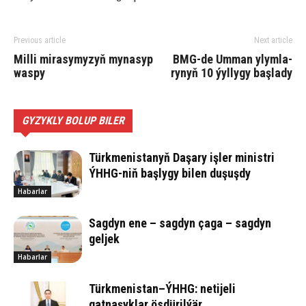
Previous article
Next article
Mil­li mi­ra­sy­my­zyň my­na­syp
BMG-de Um­man ylym­la­
was­py
rynyň 10 ýyllygy baş­la­dy
GYZYKLY BOLUP BILER
Türkmenistanyň Daşary işler ministri
ÝHHG-niň başlygy bilen duşuşdy
Habarlar
Sagdyn ene – sagdyn çaga – sagdyn
geljek
Habarlar
Türkmenistan–ÝHHG: netijeli
gatnaşyklar ösdürilýär