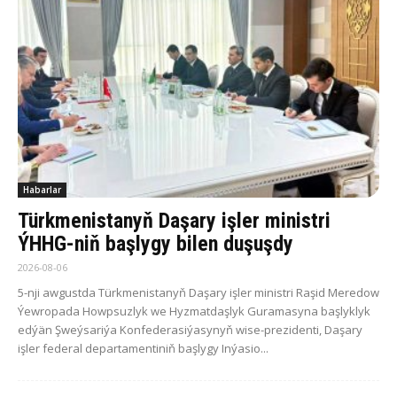
Habarlar
Türkmenistanyň Daşary işler ministri
ÝHHG-niň başlygy bilen duşuşdy
2026-08-06
5-nji awgustda Türkmenistanyň Daşary işler ministri Raşid Meredow
Ýewropada Howpsuzlyk we Hyzmatdaşlyk Guramasyna başlyklyk
edýän Şweýsariýa Konfederasiýasynyň wise-prezidenti, Daşary
işler federal departamentiniň başlygy Inýasio...