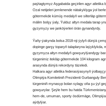
paýtagtymyz Aşgabatda geçirilen agyr atletika
Ozal netijeleri jemlenende nätakyklyga ýol ber
götermekde kümüş medalyň we silterläp göterm
mälim bolşy ýaly, Ýulduz altyn medala tarap y
gyzymyzy we janköýerleri örän gynandyrdy.
Ýaňy-ýakynda bolsa 2018-nji ýylyň dünýä çemp
dopinge garşy toparyň talaplaryna laýyklykda
gyzymyza altyn medalyň gowşurylýandygy bara
türgenimiz itekläp götermekde 104 kilogram agr
arasynda dünýä rekordyny täzeledi.
Halkara agyr atletika federasiýasynyň ýolbaşç
Olimpiýa Komitetiniň Prezidenti Gurbanguly Be
türgeniniň mynasyp bolan sylagy oňa şu ýyl geç
gowşurylar. Şeýle hem bu hatda Türkmenistanyň
hem-de, umuman, sporty ösdürmäge, Olimpiýa
aýdylýar.