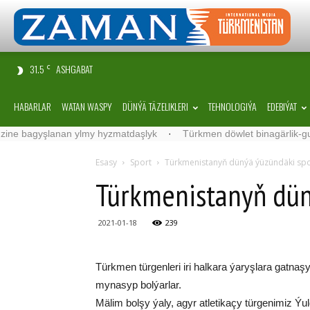
31.5
ASHGABAT
C
HABARLAR
WATAN WASPY
DÜNÝÄ TÄZELIKLERI
TEHNOLOGIÝA
EDEBIÝAT
gyşlanan ylmy hyzmatdaşlyk
·
Türkmen döwlet binagärlik-gurluşyk i
Esasy
Sport
Türkmenistanyň dünýä ýüzündäki spo
Türkmenistanyň dün
2021-01-18
239
Türkmen türgenleri iri halkara ýaryşlara gatnaşy
mynasyp bolýarlar.
Mälim bolşy ýaly, agyr atletikaçy türgenimiz 