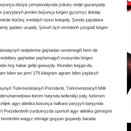
 boýunça dünýä çempionatynda ýokary netije gazanypdy.
len ýaryşlaryň jemleri boýunça türgen gyzymyz itekläp
ekde bürünç medalyň eýesi bolupdy. Şonda şaýatlara
namly gadam urupdy. Şonuň üçin eminleriň çözgüdi türgen
ionatynyň netijelerine gaýtadan seretmegiň hem-de
, medallary gaýtadan paýlamagyň esasynda türgen
da hoş habar gelip gowuşdy. Mundan başga-da,
am bilen we jemi 179 kilogram agram bilen ýaşlaryň
ysynyň Türkmenistanyň Prezidenti, Türkmenistanyň Milli
rdimuhamedowa iberen hatynda bellenilişi ýaly, türkmen
iriljek agyr atletika boýunça halkara ýaryşyň barşynda
 Prezidentiniň ýurdumyzda sportuň agyr atletika görnüşini
 hereketini wagyz etmäge goşýan goşandy barada