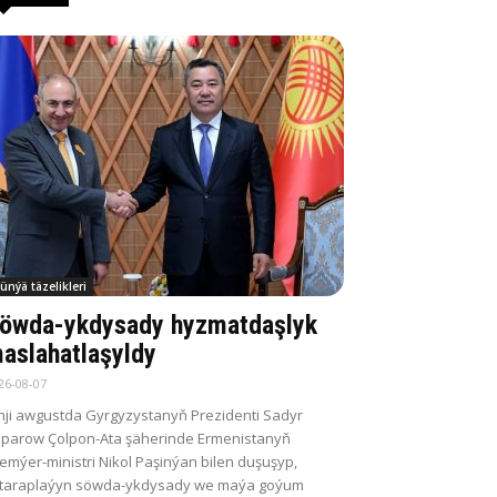
ünýä täzelikleri
öwda-ykdysady hyzmatdaşlyk
aslahatlaşyldy
26-08-07
nji awgustda Gyrgyzystanyň Prezidenti Sadyr
parow Çolpon-Ata şäherinde Ermenistanyň
emýer-ministri Nikol Paşinýan bilen duşuşyp,
itaraplaýyn söwda-ykdysady we maýa goýum