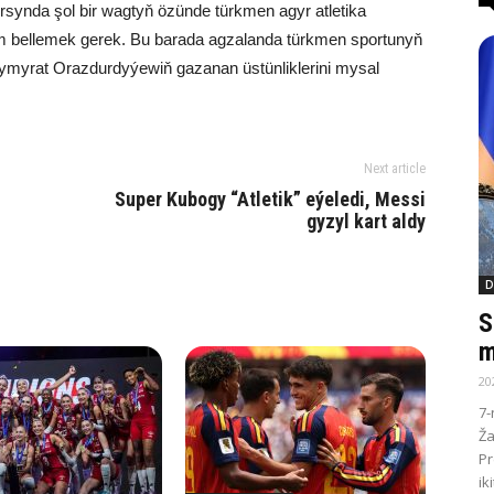
rsynda şol bir wagtyň özünde türkmen agyr atletika
em bellemek gerek. Bu barada agzalanda türkmen sportunyň
ltymyrat Orazdurdyýewiň gazanan üstünliklerini mysal
Next article
Super Kubogy “Atletik” eýeledi, Messi
gyzyl kart aldy
D
S
m
20
7-
Ža
Pr
ik