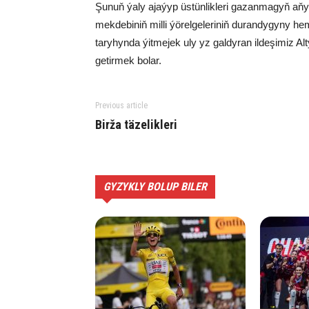
Şunuň ýaly ajaýyp üstünlikleri gazanmagyň aňy
mekdebiniň milli ýörelgeleriniň durandygyny h
taryhynda ýitmejek uly yz galdyran ildeşimiz A
getirmek bolar.
Previous article
Birža täzelikleri
GYZYKLY BOLUP BILER