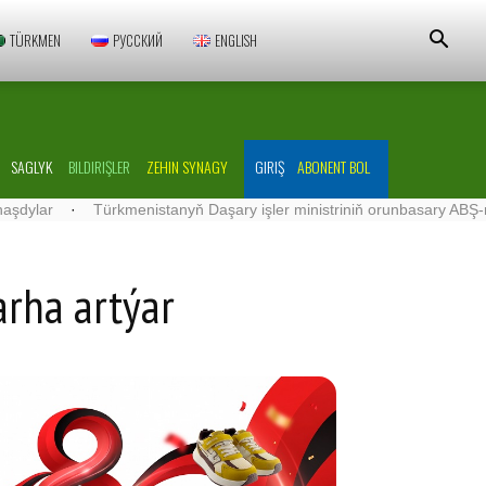
TÜRKMEN
РУССКИЙ
ENGLISH
SAGLYK
BILDIRIŞLER
ZEHIN SYNAGY
GIRIŞ
ABONENT BOL
·
Türkmenistanyň Daşary işler ministriniň orunbasary ABŞ-nyň Türk
rha artýar