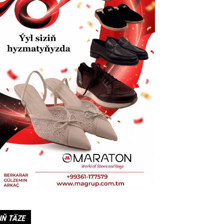
IŇ TÄZE