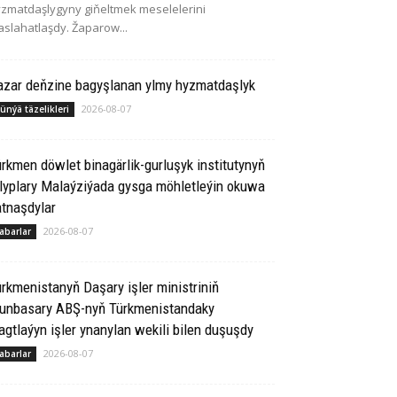
zmatdaşlygyny giňeltmek meselelerini
slahatlaşdy. Žaparow...
azar deňzine bagyşlanan ylmy hyzmatdaşlyk
2026-08-07
ünýä täzelikleri
rkmen döwlet binagärlik-gurluşyk institutynyň
lyplary Malaýziýada gysga möhletleýin okuwa
tnaşdylar
2026-08-07
abarlar
rkmenistanyň Daşary işler ministriniň
runbasary ABŞ-nyň Türkmenistandaky
gtlaýyn işler ynanylan wekili bilen duşuşdy
2026-08-07
abarlar