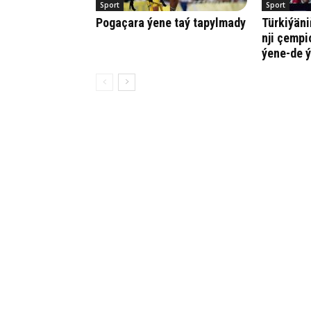
Sport
Sport
Pogaçara ýene taý tapylmady
Türkiýäni
nji çempi
ýene-de ý