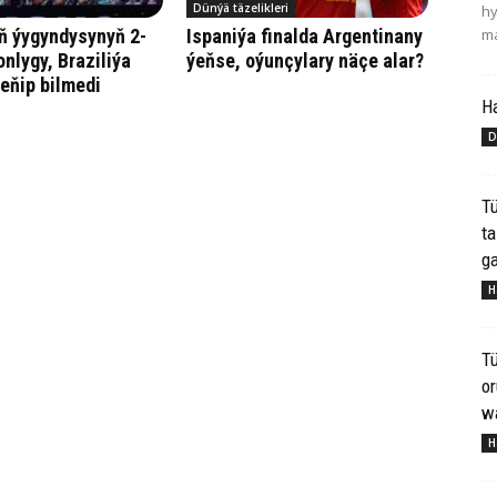
Dünýä täzelikleri
hy
ma
ň ýygyndysynyň 2-
Ispaniýa finalda Argentinany
onlygy, Braziliýa
ýeňse, oýunçylary näçe alar?
eňip bilmedi
H
D
Tü
ta
ga
H
Tü
o
wa
H