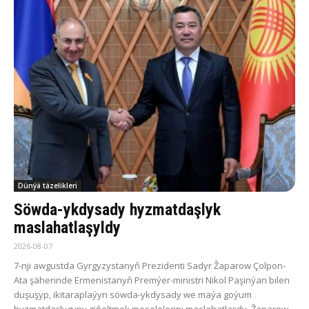
Dünýä täzelikleri
Söwda-ykdysady hyzmatdaşlyk
maslahatlaşyldy
2026-08-07
7-nji awgustda Gyrgyzystanyň Prezidenti Sadyr Žaparow Çolpon-
Ata şäherinde Ermenistanyň Premýer-ministri Nikol Paşinýan bilen
duşuşyp, ikitaraplaýyn söwda-ykdysady we maýa goýum