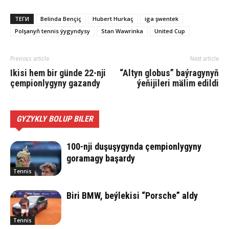
ТЕГИ
Belinda Bençiç
Hubert Hurkaç
iga şwentek
Polşanyň tennis ýygyndysy
Stan Wawrinka
United Cup
Previous article
Next article
Ikisi hem bir günde 22-nji
“Altyn globus” baýragynyň
çempionlygyny gazandy
ýeňijileri mälim edildi
GYZYKLY BOLUP BILER
100-nji duşuşygynda çempionlygyny
goramagy başardy
Tennis
Biri BMW, beýlekisi “Porsche” aldy
Tennis