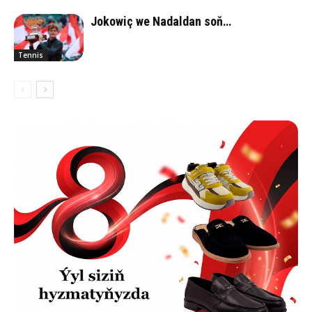
Jokowiç we Nadaldan soň…
Tennis