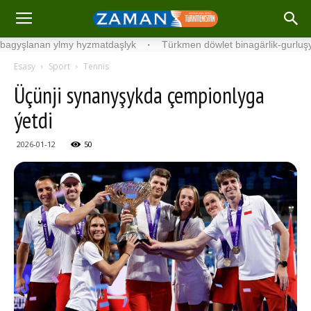
anan ylmy hyzmatdaşlyk
·
Türkmen döwlet binagärlik-gurluşyk insti
Esasy
Sport
Tennis
Üçünji synanyşykda çempionlyga
ýetdi
2026-01-12
50