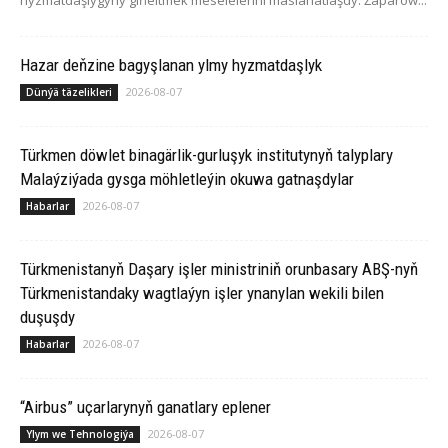
hyzmatdaşlygyny giňeltmek meselelerini maslahatlaşdy. Žaparow...
Hazar deňzine bagyşlanan ylmy hyzmatdaşlyk
2026-08-07
Dünýä täzelikleri
Türkmen döwlet binagärlik-gurluşyk institutynyň talyplary
Malaýziýada gysga möhletleýin okuwa gatnaşdylar
2026-08-07
Habarlar
Türkmenistanyň Daşary işler ministriniň orunbasary ABŞ-nyň
Türkmenistandaky wagtlaýyn işler ynanylan wekili bilen
duşuşdy
2026-08-07
Habarlar
“Airbus” uçarlarynyň ganatlary eplener
2026-08-07
Ylym we Tehnologiýa