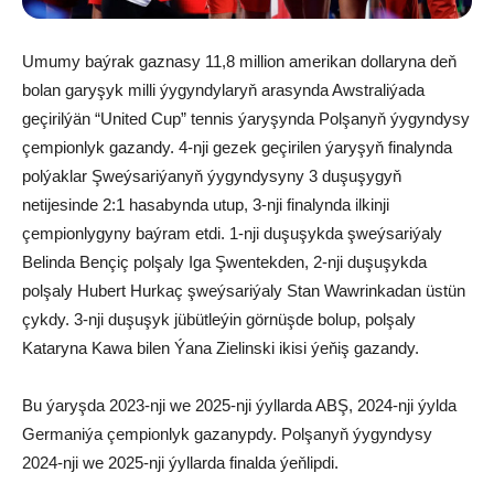
Umumy baýrak gaznasy 11,8 million amerikan dollaryna deň
bolan garyşyk milli ýygyndylaryň arasynda Awstraliýada
geçirilýän “United Cup” tennis ýaryşynda Polşanyň ýygyndysy
çempionlyk gazandy. 4-nji gezek geçirilen ýaryşyň finalynda
polýaklar Şweýsariýanyň ýygyndysyny 3 duşuşygyň
netijesinde 2:1 hasabynda utup, 3-nji finalynda ilkinji
çempionlygyny baýram etdi. 1-nji duşuşykda şweýsariýaly
Belinda Bençiç polşaly Iga Şwentekden, 2-nji duşuşykda
polşaly Hubert Hurkaç şweýsariýaly Stan Wawrinkadan üstün
çykdy. 3-nji duşuşyk jübütleýin görnüşde bolup, polşaly
Kataryna Kawa bilen Ýana Zielinski ikisi ýeňiş gazandy.
Bu ýaryşda 2023-nji we 2025-nji ýyllarda ABŞ, 2024-nji ýylda
Germaniýa çempionlyk gazanypdy. Polşanyň ýygyndysy
2024-nji we 2025-nji ýyllarda finalda ýeňlipdi.