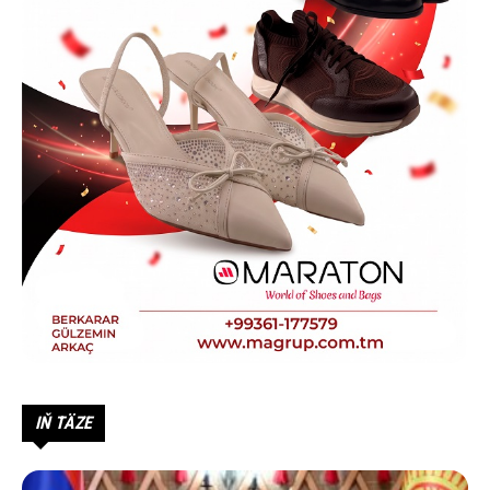
IŇ TÄZE