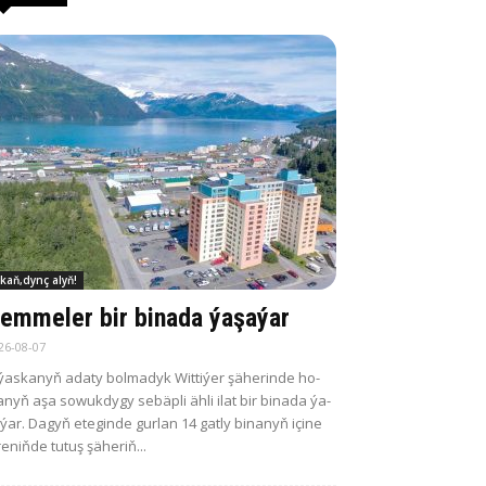
kaň,dynç alyň!
em­me­ler bir bi­na­da ýa­şa­ýar
26-08-07
­ýas­ka­nyň ada­ty bol­ma­dyk Wit­ti­ýer şä­he­rin­de ho­
­nyň aşa so­wuk­dy­gy se­bäp­li äh­li ilat bir bi­na­da ýa­
­ýar. Da­gyň ete­gin­de gur­lan 14 gat­ly bi­na­nyň içi­ne
re­niň­de tu­tuş şä­he­riň...