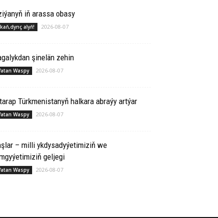
i­ýa­nyň iň aras­sa oba­sy
2026-08-07
kaň,dynç alyň!
galykdan şinelän zehin
2026-08-07
atan Waspy
tarap Türkmenistanyň halkara abraýy artýar
2026-08-07
atan Waspy
şlar – milli ykdysadyýetimiziň we
mgyýetimiziň geljegi
2026-08-07
atan Waspy