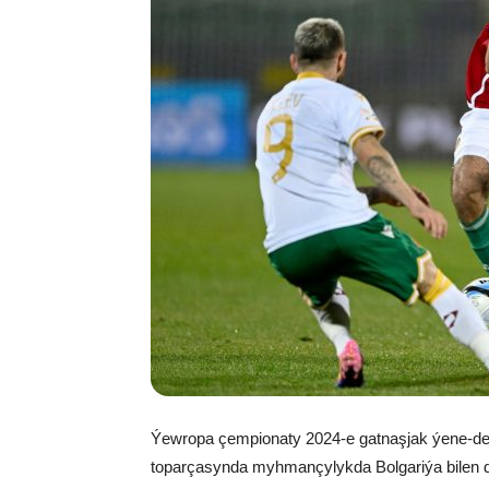
Ýewropa çempionaty 2024-e gatnaşjak ýene-de 
toparçasynda myhmançylykda Bolgariýa bilen 