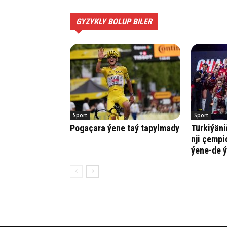
GYZYKLY BOLUP BILER
Sport
Sport
Pogaçara ýene taý tapylmady
Türkiýäni
nji çempi
ýene-de ý