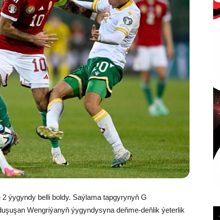
2 ýygyndy belli boldy. Saýlama tapgyrynyň G
duşuşan Wengriýanyň ýygyndysyna deňme-deňlik ýeterlik