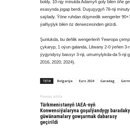
boldy. 10-njy minutda Adamyň goly bilen öňe ge
esasynda jogap berdi. Duşuşygyň 78-nji minuty
saýlady. Ýöne ruhdan düşmedik wengerler 90+7-
ýalňyşlyk bilen öz derwezesinden girizdi.
Şunlukda, bu deňlik wengerleriň Ýewropa çempi
çykaryp, 1 oýun galanda, Litwany 2-0 ýeňen 3-
ýygyndysy bassyr 3-nji, umumylykda-da 5-nji 
2016, 2020, 2024).
ТЕГИ
Bolgariýa
Euro 2024
Garadag
Germ
Previous article
Türkmenistanyň IAEA-nyň
Konwensiýalaryna goşulýandygy baradaky
güwänamalary gowşurmak dabarasy
geçirildi