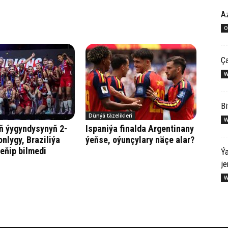
Az
O
Ça
W
Bi
Dünýä täzelikleri
W
ň ýygyndysynyň 2-
Ispaniýa finalda Argentinany
onlygy, Braziliýa
ýeňse, oýunçylary näçe alar?
eňip bilmedi
Ýa
je
W