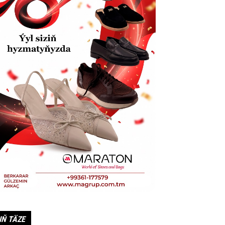
IŇ TÄZE