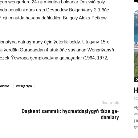
çen wengerlere 24-nji minutda bolgarlar Delewiň goly
nda penaltini dürs uran Despodow Bolgariýany 2-1 öňe
nji minutda hasaby deňlediler. Bu goly Aleks Petkow
onatyna gatnaşmagy üçin ýeterlik boldy. Utugyny 15-e
nji ýerdäki Garadagdan 4 utuk öňe saýlanan Wengriýanyň
gezek Ýewropa çempionatyna gatnaşarlar (1964, 1972,
O
aniýa
wengriýa
H
20
Next article
Al
Daş­kent sam­mi­ti: hyz­mat­daş­ly­gyň tä­ze ga­
wa
dam­la­ry
şa
gi­