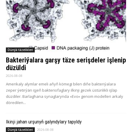
Dünýä täzelikleri
Bakteriýalara garşy täze serişdeler işlenip
düzüldi
2026-08-08
Amerikaly alymlar emeli aňyň kömegi bilen diňe bakteriýalara
zeper ýetirýän işjeň bakteriofaglary ilkinji gezek üstünlikli işläp
düzdiler. Barlaghana synaglarynda «Evo» genom modelleri arkaly
döredilen...
Ikinji jahan urşunyň galyndylary tapyldy
2026-08-08
Dünýä täzelikleri