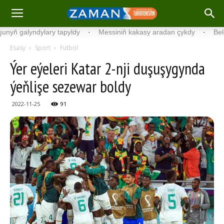
 galyndylary tapyldy
·
Messiniň kakasy aradan çykdy
·
Belgiýada
Esasy
Sport
Futbol
Ýer eýeleri Katar 2-nji duşuşygynda
ýeňlişe sezewar boldy
2022-11-25
91