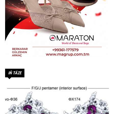
IŇ TÄZE