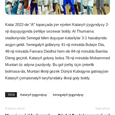
Katar 2022-de “A” toparçada ýer eýeleri Kataryň ýygyndysy 2-
nji duşuşygynda ýeňlişe sezewar boldy. Al Thumama
stadionynda Senegal bilen duşuşan katarlylar 3-1 hasabynda
asgyn geldi. Senegalyň gollaryny 41-nji minutda Bulaýe Dia,
48-nji minutda Famara Diedhui hem-de 84-nji minutda Bamba
Dieng geçirdi. Kataryň goluny bolsa 78-nji minutda Mohammed
Muntari öz adyna ýazdyrdy. Bu gol ýeňiş üçin ýeterlik
bolmasa-da, Muntari ilkinji gezek Dünýä Kubogyna gatnaşýan
Kataryň çempionatyň taryhyndaky ilkinji goly boldy.
ТЕГИ
Kataryň ýygyndysy
Senegalyň ýygyndysy
Previous article
Next article