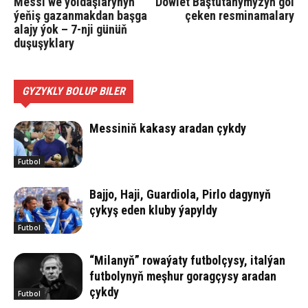
Messi we ýoldaşlarynyň
Döwlet Baştutanymyzyň gol
ýeňiş gazanmakdan başga
çeken resminamalary
alajy ýok – 7-nji günüň
duşuşyklary
GYZYKLY BOLUP BILER
Messiniň kakasy aradan çykdy
Futbol
Bajjo, Haji, Guardiola, Pirlo dagynyň
çykyş eden kluby ýapyldy
Futbol
“Milanyň” rowaýaty futbolçysy, italýan
futbolynyň meşhur goragçysy aradan
çykdy
Futbol