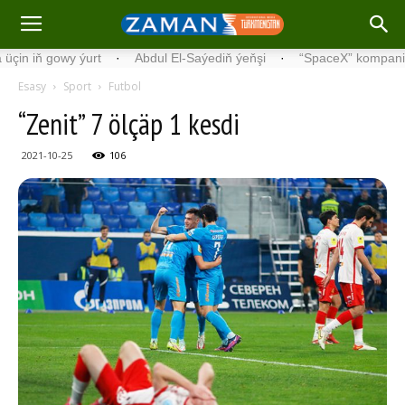
 gowy ýurt
·
Abdul El-Saýediň ýeňşi
·
“SpaceX” kompaniýasynyň
Esasy
Sport
Futbol
“Zenit” 7 ölçäp 1 kesdi
2021-10-25
106