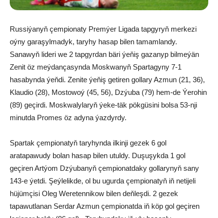
Russiýanyň çempionaty Premýer Ligada tapgyryň merkezi
oýny garaşylmadyk, taryhy hasap bilen tamamlandy.
Sanawyň lideri we 2 tapgyrdan bäri ýeňiş gazanyp bilmeýän
Zenit öz meýdançasynda Moskwanyň Spartagyny 7-1
hasabynda ýeňdi. Zenite ýeňiş getiren gollary Azmun (21, 36),
Klaudio (28), Mostowoý (45, 56), Dzýuba (79) hem-de Ýerohin
(89) geçirdi. Moskwalylaryň ýeke-täk pökgüsini bolsa 53-nji
minutda Promes öz adyna ýazdyrdy.
Spartak çempionatyň taryhynda ilkinji gezek 6 gol
aratapawudy bolan hasap bilen utuldy. Duşuşykda 1 gol
geçiren Artýom Dzýubanyň çempionatdaky gollarynyň sany
143-e ýetdi. Şeýlelikde, ol bu ugurda çempionatyň iň netijeli
hüjümçisi Oleg Weretennikow bilen deňleşdi. 2 gezek
tapawutlanan Serdar Azmun çempionatda iň köp gol geçiren