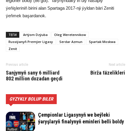
legioner boldy (86 gol). Taryhyndaky iň uly hasaply
ýeňişleriniň birini alan Spartaga 2017-nji ýyldan bäri Zeniti
ýeňmek başardanok.
ТЕГИ
Artýom Dzýuba
Oleg Weretennikow
Russiýanyň Premýer Ligasy
Serdar Azmun
Spartak Moskwa
Zenit
Previous article
Next article
Sanjymyň sany 6 milliard
Birža täzelikleri
802 million dozadan geçdi
GYZYKLY BOLUP BILER
Çempionlar Ligasynyň we beýleki
ýaryşlaryň finalynyň eminleri belli boldy
Futbol