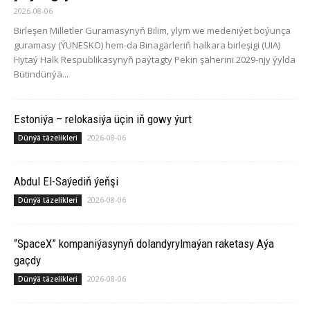
2026-08-06
Birleşen Milletler Guramasynyň Bilim, ylym we medeniýet boýunça
guramasy (ÝUNESKO) hem-da Binagärleriň halkara birleşigi (UIA)
Hytaý Halk Respublikasynyň paýtagty Pekin şäherini 2029-njy ýylda
Bütindünýä...
Estoniýa – relokasiýa üçin iň gowy ýurt
2026-08-06
Dünýä täzelikleri
Abdul El-Saýediň ýeňşi
2026-08-06
Dünýä täzelikleri
“SpaceX” kompaniýasynyň dolandyrylmaýan raketasy Aýa
gaçdy
2026-08-06
Dünýä täzelikleri