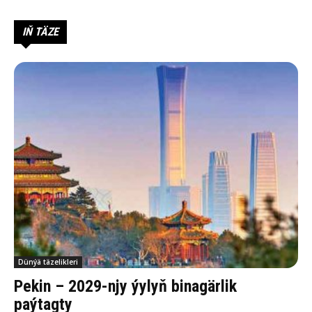
IŇ TÄZE
Dünýä täzelikleri
Pekin – 2029-njy ýylyň binagärlik
paýtagty