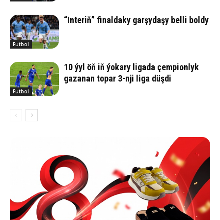
“Interiň” finaldaky garşydaşy belli boldy
Futbol
10 ýyl öň iň ýokary ligada çempionlyk
gazanan topar 3-nji liga düşdi
Futbol