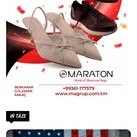
IŇ TÄZE