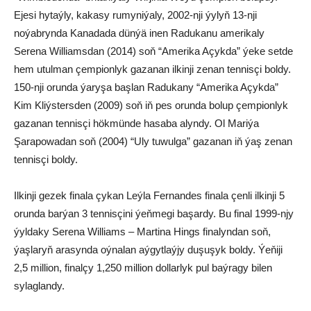
Ejesi hytaýly, kakasy rumyniýaly, 2002-nji ýylyň 13-nji
noýabrynda Kanadada dünýä inen Radukanu amerikaly
Serena Williamsdan (2014) soň “Amerika Açykda” ýeke setde
hem utulman çempionlyk gazanan ilkinji zenan tennisçi boldy.
150-nji orunda ýaryşa başlan Radukany “Amerika Açykda”
Kim Kliýstersden (2009) soň iň pes orunda bolup çempionlyk
gazanan tennisçi hökmünde hasaba alyndy. Ol Mariýa
Şarapowadan soň (2004) “Uly tuwulga” gazanan iň ýaş zenan
tennisçi boldy.
Ilkinji gezek finala çykan Leýla Fernandes finala çenli ilkinji 5
orunda barýan 3 tennisçini ýeňmegi başardy. Bu final 1999-njy
ýyldaky Serena Williams – Martina Hings finalyndan soň,
ýaşlaryň arasynda oýnalan aýgytlaýjy duşuşyk boldy. Ýeňiji
2,5 million, finalçy 1,250 million dollarlyk pul baýragy bilen
sylaglandy.