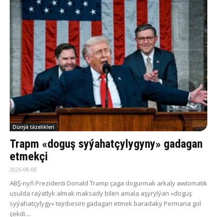
Dünýä täzelikleri
Trapm «doguş syýahatçylygyny» gadagan
etmekçi
2026-08-08
ABŞ-nyň Prezidenti Donald Tramp çaga dogurmak arkaly awtomatik
usulda raýatlyk almak maksady bilen amala aşyrylýan «doguş
syýahatçylygy» tejribesini gadagan etmek baradaky Permana gol
çekdi....