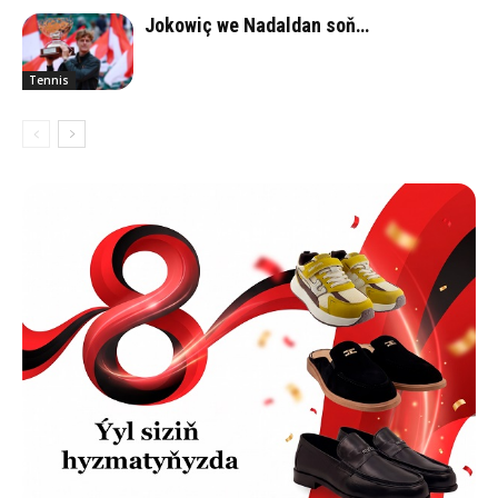
Jokowiç we Nadaldan soň…
Tennis