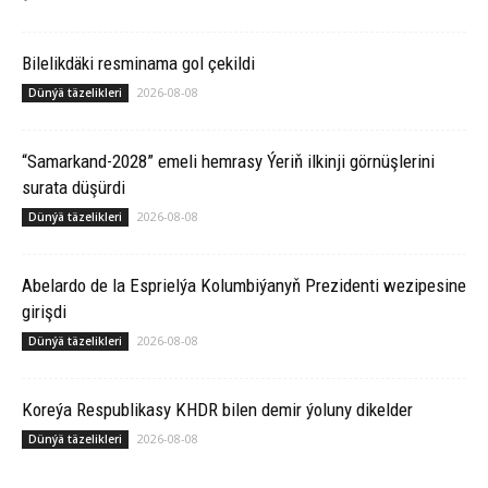
Bilelikdäki resminama gol çekildi
2026-08-08
Dünýä täzelikleri
“Samarkand-2028” emeli hemrasy Ýeriň ilkinji görnüşlerini
surata düşürdi
2026-08-08
Dünýä täzelikleri
Abelardo de la Esprielýa Kolumbiýanyň Prezidenti wezipesine
girişdi
2026-08-08
Dünýä täzelikleri
Koreýa Respublikasy KHDR bilen demir ýoluny dikelder
2026-08-08
Dünýä täzelikleri