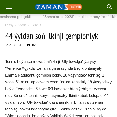
nama gol çekildi
·
“Samarkand-2028” emeli hemrasy Ýeriň ilkinji görn
Esasy
Sport
Tennis
44 ýyldan soň ilkinji çempionlyk
2021-09-13
165
Tennis boýunça möwsümiň 4-nji “Uly tuwulga” ýaryşy
“Amerika Açykda” zenanlaryň arasynda Beýik britaniýaly
Emma Radukanu çempion boldy. 18 ýaşyndaky tennisçi 1
sagat 51 minutlap dowam eden finalda kanadaly 19 ýaşyndaky
Leýla Fernandesi 6:4 we 6:3 hasaplar bilen ýeňlişe sezewar
etdi. Bu onuň tennis karýerasyndaky ilkinji kubok bolup, ol 44
ýyldan soň, “Uly tuwulga” gazanan ilkinji britaniýaly zenan
tennisçi hökmünde taryha girdi. Soňky gezek 1977-nji ýylda
“Wimbledonda” britaniýaly Wirjinia Weýd çempion bolupdy.