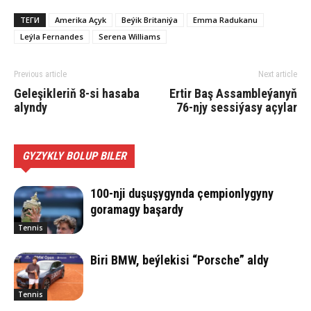
ТЕГИ
Amerika Açyk
Beýik Britaniýa
Emma Radukanu
Leýla Fernandes
Serena Williams
Previous article
Next article
Geleşikleriň 8-si hasaba
Ertir Baş Assambleýanyň
alyndy
76-njy sessiýasy açylar
GYZYKLY BOLUP BILER
100-nji duşuşygynda çempionlygyny
goramagy başardy
Tennis
Biri BMW, beýlekisi “Porsche” aldy
Tennis