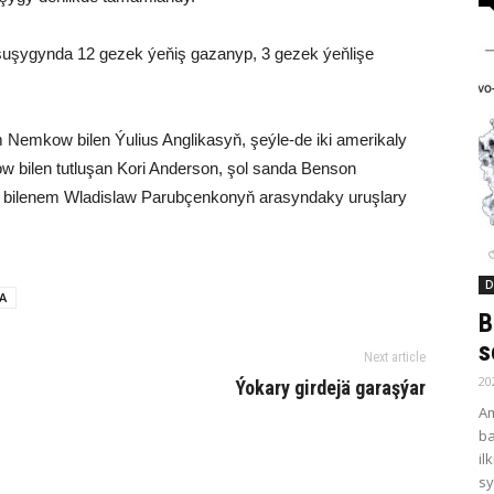
şuşygynda 12 gezek ýeňiş gazanyp, 3 gezek ýeňlişe
 Nemkow bilen Ýulius Anglikasyň, şeýle-de iki amerikaly
 bilen tutluşan Kori Anderson, şol sanda Benson
s bilenem Wladislaw Parubçenkonyň arasyndaky uruşlary
D
A
B
s
Next article
20
Ýo­ka­ry gir­de­jä ga­raş­ýar
Am
ba
il
sy