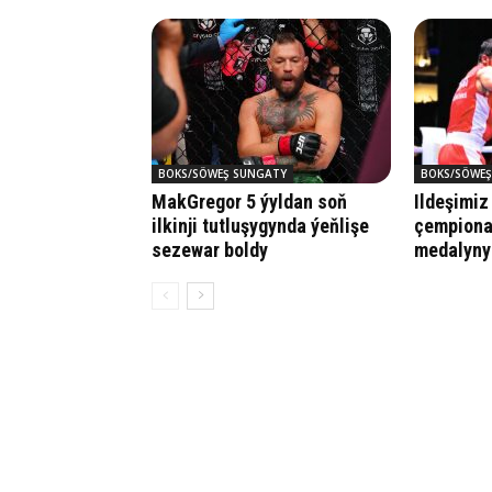
BOKS/SÖWEŞ SUNGATY
BOKS/SÖWEŞ
MakGregor 5 ýyldan soň
Ildeşimiz
ilkinji tutluşygynda ýeňlişe
çempiona
sezewar boldy
medalyny