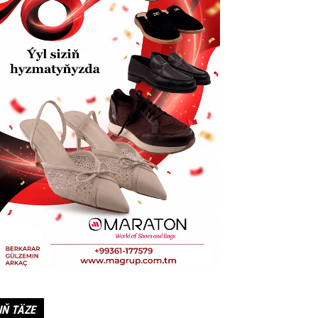
IŇ TÄZE