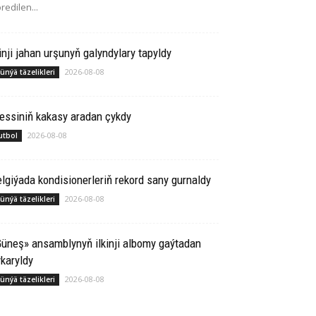
redilen...
inji jahan urşunyň galyndylary tapyldy
2026-08-08
ünýä täzelikleri
essiniň kakasy aradan çykdy
2026-08-08
utbol
lgiýada kondisionerleriň rekord sany gurnaldy
2026-08-08
ünýä täzelikleri
üneş» ansamblynyň ilkinji albomy gaýtadan
karyldy
2026-08-08
ünýä täzelikleri