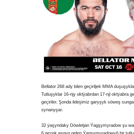
Bellator 268 ady bilen geçiriljek MMA duşuşy
Tutluşyklar 16-njy oktýabrdan 17-nji oktýabra g
geçiriler. Şonda ildeşimiz garyşyk söweş sunga
synanyşar.
32 ýaşyndaky Döwletjan Ýagşymyradow şu wagta
6 gezek asgyn gelen Ýagşymyradowyň bir tutl