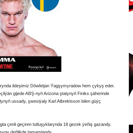
klarynda ildeşimiz Döwletjan Ýagşymyradow hem çykyş eder.
eçilýän gijede ABŞ-nyň Arizona ştatynyň Finiks şäherinde
tynyň ussady, şwesiýaly Karl Albrektsson bilen güýç
 çenli geçiren tutluşyklarynda 18 gezek ýeňiş gazandy.
uşygy deňlikde tamamlandy.