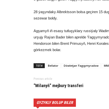
28 ýaşyndaky Albrektsson bolsa geçiren 15 du
sezewar boldy.
Agşamyň iň esasy tutluşyklary russiýaly Wadim
urşujy Raýan Bader bilen aprelde Ýagşymyradow
Hendorson bilen Brent Primusyň, Henri Korale
görkezmek bolar.
ТЕГИ
Bellator
Döwletjan Ýagşymyradow
MM
Previous article
“Milanyň” mejbury transferi
GYZYKLY BOLUP BILER