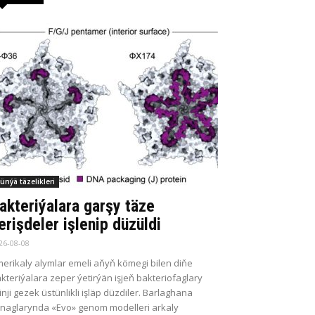
ünýä täzelikleri
akteriýalara garşy täze
erişdeler işlenip düzüldi
26-08-08
erikaly alymlar emeli aňyň kömegi bilen diňe
kteriýalara zeper ýetirýän işjeň bakteriofaglary
kinji gezek üstünlikli işläp düzdiler. Barlaghana
naglarynda «Evo» genom modelleri arkaly