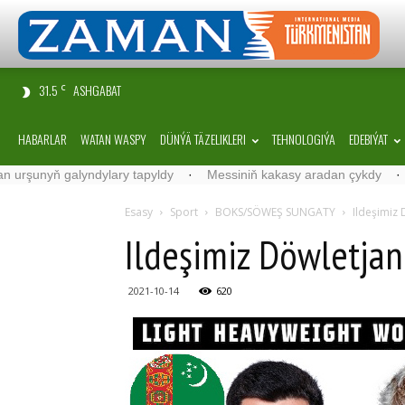
31.5
ASHGABAT
C
HABARLAR
WATAN WASPY
DÜNÝÄ TÄZELIKLERI
TEHNOLOGIÝA
EDEBIÝAT
nyň galyndylary tapyldy
·
Messiniň kakasy aradan çykdy
·
Belgiý
Esasy
Sport
BOKS/SÖWEŞ SUNGATY
Ildeşimiz
Ildeşimiz Döwletja
2021-10-14
620