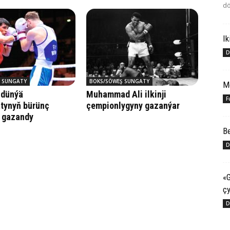
dö
Ik
D
 SUNGATY
BOKS/SÖWEŞ SUNGATY
M
 dünýä
Muhammad Ali ilkinji
F
tynyň bürünç
çempionlygyny gazanýar
 gazandy
Be
D
«G
çy
D