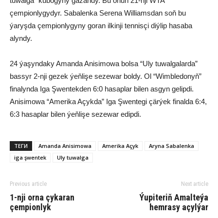
tuwalga” kubogyny gazandy. Bu onuň 21-nji WTA
çempionlygydyr. Sabalenka Serena Williamsdan soň bu
ýaryşda çempionlygyny goran ilkinji tennisçi diýlip hasaba
alyndy.
24 ýaşyndaky Amanda Anisimowa bolsa “Uly tuwalgalarda”
bassyr 2-nji gezek ýeňlişe sezewar boldy. Ol “Wimbledonyň”
finalynda Iga Şwentekden 6:0 hasaplar bilen asgyn gelipdi.
Anisimowa “Amerika Açykda” Iga Şwentegi çärýek finalda 6:4,
6:3 hasaplar bilen ýeňlişe sezewar edipdi.
ТЕГИ
Amanda Anisimowa
Amerika Açyk
Aryna Sabalenka
iga şwentek
Uly tuwalga
Previous article
Next article
1-nji orna çykaran
Ýupiteriň Amalteýa
çempionlyk
hemrasy açylýar