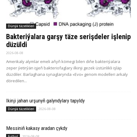
Dünýä täzelikleri
Bakteriýalara garşy täze serişdeler işlenip
düzüldi
2026-08-08
Amerikaly alymlar emeli aňyň kömegi bilen diňe bakteriýalara
zeper ýetirýän işjeň bakteriofaglary ilkinji gezek üstünlikli işläp
düzdiler. Barlaghana synaglarynda «Evo» genom modelleri arkaly
döredilen...
Ikinji jahan urşunyň galyndylary tapyldy
2026-08-08
Dünýä täzelikleri
Messiniň kakasy aradan çykdy
2026-08-08
Futbol