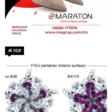
IŇ TÄZE