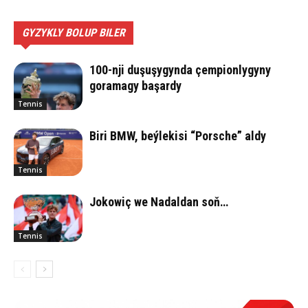
GYZYKLY BOLUP BILER
100-nji duşuşygynda çempionlygyny
goramagy başardy
Tennis
Biri BMW, beýlekisi “Porsche” aldy
Tennis
Jokowiç we Nadaldan soň…
Tennis