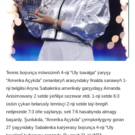
Tennis boýunça möwsümiň 4-nji “Uly tuwalga” ýaryşy
“Amerika Açykda” zenanlaryň arasyndaky finalda sanawyň 1-
nji belgilisi Aryna Sabalenka amerikaly garşydaşy Amanda
Anisimowany 2 setde ýeňlişe sezewar etdi. 1-nji setde 6:3
üstün çykan belarusly tennisçi 2-nji setde taý-bregiň
netijesinde 7:3 öňe saýlanyp, seti 7:6 hasabynda almagy
başardy. Şunlukda, “Amerika Açykda” çempionlygyny goran
27 ýaşyndaky Sabalenka karýerasy boýunça 4-nji “Uly