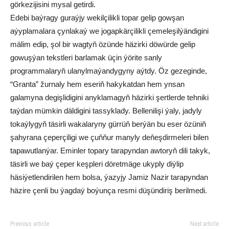
görkezijisini mysal getirdi.
Edebi baýragy guraýjy wekilçilikli topar gelip gowşan
aýyplamalara çynlakaý we jogapkärçilikli çemeleşilýändigini
mälim edip, şol bir wagtyň özünde häzirki döwürde gelip
gowuşýan tekstleri barlamak üçin ýörite sanly
programmalaryň ulanylmaýandygyny aýtdy. Öz gezeginde,
“Granta” žurnaly hem eseriň hakykatdan hem ynsan
galamyna degişlidigini anyklamagyň häzirki şertlerde tehniki
taýdan mümkin däldigini tassyklady. Bellenilişi ýaly, jadyly
tokaýlygyň täsirli wakalaryny gürrüň berýän bu eser özüniň
şahyrana çeperçiligi we çuňňur manyly deňeşdirmeleri bilen
tapawutlanýar. Eminler topary tarapyndan awtoryň dili takyk,
täsirli we baý çeper keşpleri döretmäge ukyply diýlip
häsiýetlendirilen hem bolsa, ýazyjy Jamiz Nazir tarapyndan
häzire çenli bu ýagdaý boýunça resmi düşündiriş berilmedi.
Previous article
Next article