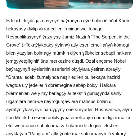
Edebi birleşik gaznasynyň baýragyna eýe bolan iň oňat Karib
hekaýasy diýlip ykrar edilen Trinidad we Tobago
Respublikasynyň ýazyjysy Jamiz Naziriň “The Serpent in the
Grove” («Tokaýlykdaky ýylan») atly eseri emeli aňyň kömegi
bilen ýazylan bolmagy mümkin diýen şübheler sebäpli halkara
jemgyýetçiliginiň üns merkezine düşdi. Ozal ençeme Nobel
baýragynyň eýeleriniň eserlerini okyjylara ýetiren abraýly
“Granta” edebi žurnalynda neşir edilen bu hekaýa häzirki
wagtda uly jedelleriň döremegine sebäp boldy. Halkara
bilermenleri we ylmy barlagçylar tekstiň gurluşynda sanly
ulgamlara hem-de neýrogurşawlara mahsus bolan dil
aýratynlyklarynyň bardygyny öňe sürýärler. Hususan-da, alym
Itan Mollik bu eseriň dolulygyna emeli aňyň önümidigini mälim
etdi we munuň subutnamasy hökmünde degişli tekstleri
anyklaýan “Pangram” atly ýörite maksatnamanyň iň ýokary