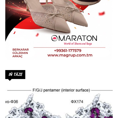
IŇ TÄZE