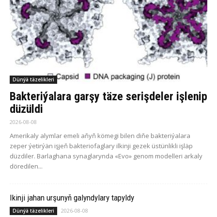
Dünýä täzelikleri
Bakteriýalara garşy täze serişdeler işlenip
düzüldi
2026-08-08
Amerikaly alymlar emeli aňyň kömegi bilen diňe bakteriýalara
zeper ýetirýän işjeň bakteriofaglary ilkinji gezek üstünlikli işläp
düzdiler. Barlaghana synaglarynda «Evo» genom modelleri arkaly
döredilen...
Ikinji jahan urşunyň galyndylary tapyldy
2026-08-08
Dünýä täzelikleri