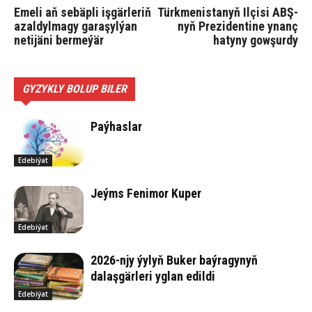
Emeli aň sebäpli işgärleriň
Türkmenistanyň Ilçisi ABŞ-
azaldylmagy garaşylýan
nyň Prezidentine ynanç
netijäni bermeýär
hatyny gowşurdy
GYZYKLY BOLUP BILER
Paýhaslar
Edebiýat
Jeýms Fenimor Kuper
Edebiýat
2026-njy ýylyň Buker baýragynyň
dalaşgärleri yglan edildi
Edebiýat