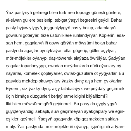
Ýaz pas­ly­nyň gel­me­gi bi­len türk­men top­ra­gy gü­neş­li gün­le­re,
al-el­wan gül­le­re bes­le­nip, te­bi­gat ýa­şyl beg­re­si­ni geý­di. Ba­har
pas­ly hy­juw­ly­ly­gyň, joş­gun­ly­ly­gyň pas­ly bo­lup, adam­la­ryň
göw­nü­ni gö­ter­ýär, tä­ze üs­tün­lik­le­re ruh­lan­dyr­ýar. Köp­le­riň, esa­
san hem, ça­ga­la­ryň iň go­wy gör­ýän möw­sü­mi bo­lan ba­har
pas­lyn­da agaç­lar pyn­tyk­la­ýar, ot­lar gö­ge­rip, gül­ler açyl­ýar,
mör-mö­jek­ler oýa­nyp, daş-tö­we­rek ala­ýa­za öw­rül­ýär. Şa­dy­ýan
ça­ga­lar to­par­la­ny­şyp, owa­dan meý­dan­lar­da dür­li oýun­la­ry oý­
na­­ýar­lar, kö­me­lek çöp­le­ýär­ler, ow­lak-gu­zu­la­ra ot ýyg­ýar­lar. Bu
pa­syl­da mek­dep okuw­çy­la­ry ýaz­ky dynç al­şa hem çyk­ýar­lar.
Eýsem, siz ýaz­ky dynç al­şy ta­la­ba­la­ýyk we peý­da­ly ge­çir­mek
üçin bir­nä­çe düz­gün­le­ri ber­jaý et­me­li­di­gi­ni bil­ýä­ňiz­mi?!
Il­ki bi­len möw­sü­me gö­rä ge­ýin­me­li. Bu pa­syl­da çyg­ly­ly­gyň
güýç­len­ýän­di­gi se­bäp­li, suw ge­çir­me­ýän aýak­gap­la­ry we egin-
eşik­le­ri geý­me­li. Ýag­şyň aşa­gyn­da köp gez­mek­den sak­lan­
ma­ly. Ýaz pas­lyn­da mör-mö­jek­le­riň oýa­nyp, iş­jeň­li­gi­niň art­ýan­