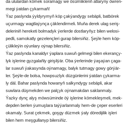
da ulu­lar­dan kö­mek so­ra­ma­gy we ösüm­lik­le­riň at­la­ry­ny öw­ren­
me­gi ýat­dan çy­kar­maň!
Ýaz pas­lyn­da ýyl­dy­ry­myň köp çak­ýan­dy­gy se­bäp­li, bat­bö­rek
uçur­ma­gy wagt­la­ýyn­ça çäk­len­dir­me­li. Mu­ňa de­rek ulag se­riş­
de­le­ri­niň he­re­ke­ti bol­ma­dyk ýer­ler­de dost­la­ry­ňyz bi­len we­lo­si­
ped­li, sa­mo­kat­ly ge­ze­lenç­le­ri gu­rap bi­ler­si­ňiz. Şeý­le hem köp­
çü­lik­le­ýin oýun­la­ry oý­nap bi­ler­si­ňiz.
Ýaz pas­lyn­da ka­nal­dyr ýap­la­ra su­wuň gel­me­gi bi­len eke­ran­çy­
lyk iş­le­ri­ne gyz­ga­laň­ly gi­ri­şil­ýär. Oba ýer­le­rin­de ýa­şa­ýan ça­ga­
lar su­wuň ýa­ka­syn­da oý­na­ma­gy, ba­lyk tut­ma­gy go­wy gör­ýär­
ler. Şeý­le-de bol­sa, howp­suz­lyk düz­gün­le­ri­ni ýat­dan çy­kar­ma­
ly däl. Ba­har pas­lyn­da ho­wa­nyň sal­kyn­dy­gy se­bäp­li, akar
suw­la­ra düş­mek­den we pal­çyk oý­na­mak­dan sak­lan­ma­ly.
Ýaz­ky dynç alyş möwsüminde öý iş­le­ri­ne kö­mek­leş­me­li, mek­
dep­den ber­len ýu­muş­la­ra taý­ýar­lan­ma­ly hem-de çe­per eser­le­ri
oka­ma­ly. Su­rat çek­mek, goş­gy düz­mek ýa­ly dö­re­di­ji­lik iş­le­ri
bi­len hem meş­gul­la­nyp bi­ler­si­ňiz.