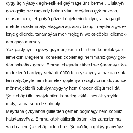
dy­gy üçin ýa­pyk egin-eşik­le­ri geý­mä­ge üns ber­me­li. Ulu­la­ryň
gö­zeg­çi­li­gi we rug­sa­dy bol­maz­dan, meý­da­na çyk­mak­dan,
esa­san hem, te­bi­ga­tyň gö­zel kün­jek­le­rin­de dynç al­ma­ga git­
mek­den sak­lan­ma­ly. Maş­ga­la ag­za­la­ry bo­lup, meý­da­na ge­ze­
len­je gi­di­len­de, ta­na­ma­ýan mör-mö­je­giňi we ot-çöp­le­ri el­le­mek­
den ga­ça dur­ma­ly.
Ýaz pas­ly­nyň iň go­wy güý­men­je­le­ri­niň bi­ri hem kö­me­lek çöp­
le­mek­dir. Me­ge­rem, kö­me­lek çöp­le­me­gi hem­mä­ňiz go­wy gör­
ýän bol­sa­ňyz ge­rek. Em­ma te­bi­gat­da zä­her­li we ýa­ram­syz kö­
me­lek­le­riň bar­dy­gy se­bäp­li, öňüň­den çy­ka­ny­ny al­mak­dan sak­
lan­ma­ly. Şeý­le hem kö­me­lek çöp­len­ýän wag­ty onuň düý­bün­de
mör-mö­jek­le­riň bu­kul­ýan­dy­gy­ny hem üns­den dü­şür­me­li däl.
Şol se­bäp­li il­ki ta­ýa­jyk bi­len kö­me­le­gi eý­läk-beý­läk yr­gyl­dat­
ma­ly, soň­ra se­be­de sal­ma­ly.
Meý­da­na çy­ky­lan­da gül­ler­den çe­men bog­ma­gy hem kö­pi­ňiz
ha­la­ýan­sy­ňyz. Em­ma kä­bir gül­ler­dir ösüm­lik­ler zä­her­len­mä
ýa-da al­ler­gi­ýa se­bäp bo­lup bi­ler. Şo­nuň üçin gül ýyg­na­ny­ňyz­