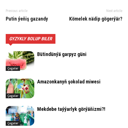
Previous article
Next article
Putin ýeňiş gazandy
Kö­me­lek nä­dip gögerýär?
GYZYKLY BOLUP BILER
Bü­tin­dün­ýä gar­pyz gü­ni
Çagalar
Ama­zon­ka­nyň şo­ko­lad mi­we­si
Çagalar
Mek­de­be taý­ýar­lyk gör­ýä­ňiz­mi?!
Çagalar