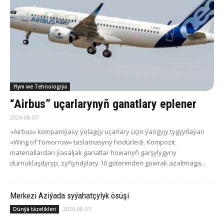
Ylym we Tehnologiýa
“Airbus” uçarlarynyň ganatlary eplener
2026-08-07
«Airbus» kompaniýasy ýolagçy uçarlary üçin ýangyjy tygşytlaýan
«Wing of Tomorrow» taslamasyny hödürledi. Kompozit
materiallardan ýasaljak ganatlar howanyň garşylygyny
durnuklaşdyryp, zyňyndylary 10 göterimden gowrak azaltmaga...
Merkezi Aziýada syýahatçylyk ösüşi
2026-08-07
Dünýä täzelikleri