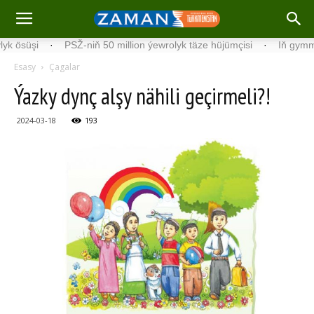
şi
·
PSŽ-niň 50 million ýewrolyk täze hüjümçisi
·
Iň gymmat iňli
Esasy
Çagalar
Ýazky dynç alşy nähili geçirmeli?!
2024-03-18
193