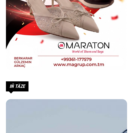
IŇ TÄZE