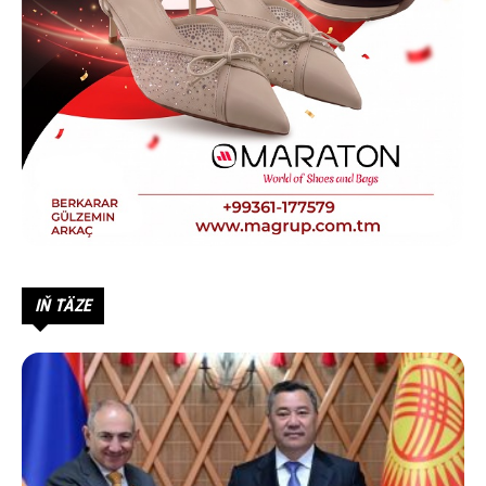
IŇ TÄZE