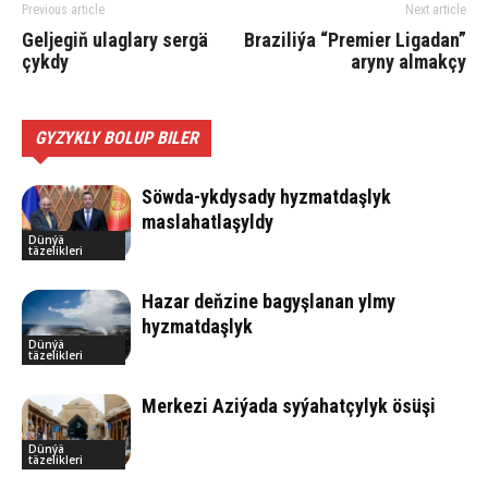
Previous article
Next article
Geljegiň ulaglary sergä
Braziliýa “Premier Ligadan”
çykdy
aryny almakçy
GYZYKLY BOLUP BILER
Söwda-ykdysady hyzmatdaşlyk
maslahatlaşyldy
Dünýä
täzelikleri
Hazar deňzine bagyşlanan ylmy
hyzmatdaşlyk
Dünýä
täzelikleri
Merkezi Aziýada syýahatçylyk ösüşi
Dünýä
täzelikleri