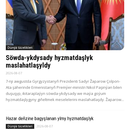
Dünýä täzelikleri
Söwda-ykdysady hyzmatdaşlyk
maslahatlaşyldy
2026-08-07
7-nji awgustda Gyrgyzystanyň Prezidenti Sadyr Žaparow Çolpon-
Ata şäherinde Ermenistanyň Premýer-ministri Nikol Paşinýan bilen
duşuşyp, ikitaraplaýyn söwda-ykdysady we maýa goýum
hyzmatdaşlygyny giňeltmek meselelerini maslahatlaşdy. Žaparow...
Hazar deňzine bagyşlanan ylmy hyzmatdaşlyk
2026-08-07
Dünýä täzelikleri