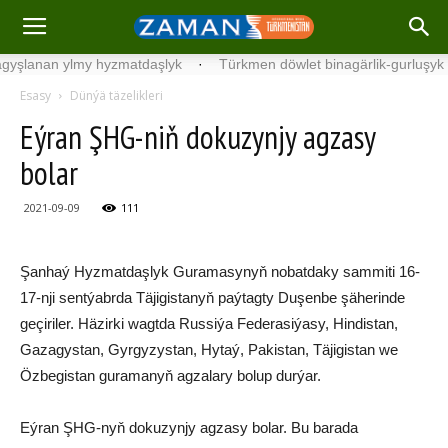
nan ylmy hyzmatdaşlyk
·
Türkmen döwlet binagärlik-gurluşyk instit
Esasy
Dünýä täzelikleri
Eýran ŞHG-niň dokuzynjy agzasy
bolar
2021-09-09
111
Şanhaý Hyzmatdaşlyk Guramasynyň nobatdaky sammiti 16-
17-nji sentýabrda Täjigistanyň paýtagty Duşenbe şäherinde
geçiriler. Häzirki wagtda Russiýa Federasiýasy, Hindistan,
Gazagystan, Gyrgyzystan, Hytaý, Pakistan, Täjigistan we
Özbegistan guramanyň agzalary bolup durýar.
Eýran ŞHG-nyň dokuzynjy agzasy bolar. Bu barada