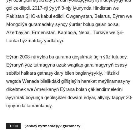
gol çekilipdi. 2017-nji ýylyň 9-njy iýunynda Hindistan we
Pakistan ŞHG-ä kabul edildi. Owganystan, Belarus, Eýran we
Mongoliýa guramadaky synçy ýurtlar bolup galan bolsa,
Azerbaýjan, Ermenistan, Kamboja, Nepal, Türkiýe we Şri-
Lanka hyzmatdaş ýurtlardyr.
Eýran 2008-nji ýylda bu gurama goşulmak üçin ýüz tutupdy.
Eýranyň ýüz tutmagyna uzak wagtlap garalmagynyň esasy
sebäbi halkara gatnaşyklary bilen baglanyşykly. Häzirki
wagtda Wenada bilelikdäki giňişleýin hereket meýilnamasyny
dikeltmek we Amerikanyň Eýrana bolan çäklendirmelerini
aýyrmak boýunça gepleşikler dowam edýär, altynjy tapgyr 20-
nji iýunda tamamlandy.
ТЕГИ
Şanhaý hyzmatdaşlyk guramasy