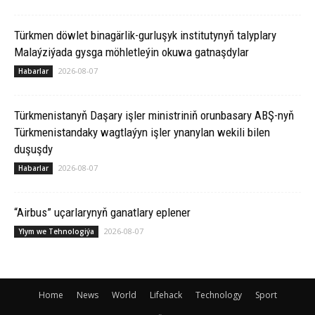
Türkmen döwlet binagärlik-gurluşyk institutynyň talyplary
Malaýziýada gysga möhletleýin okuwa gatnaşdylar
2026-08-07
Habarlar
Türkmenistanyň Daşary işler ministriniň orunbasary ABŞ-nyň
Türkmenistandaky wagtlaýyn işler ynanylan wekili bilen
duşuşdy
2026-08-07
Habarlar
“Airbus” uçarlarynyň ganatlary eplener
2026-08-07
Ylym we Tehnologiýa
Home
News
World
Lifehack
Technology
Sport