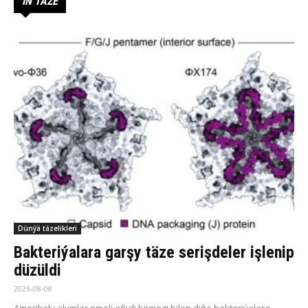
IŇ TÄZE
Dünýä täzelikleri
Bakteriýalara garşy täze serişdeler işlenip
düzüldi
2026-08-08
Amerikaly alymlar emeli aňyň kömegi bilen diňe bakteriýalara