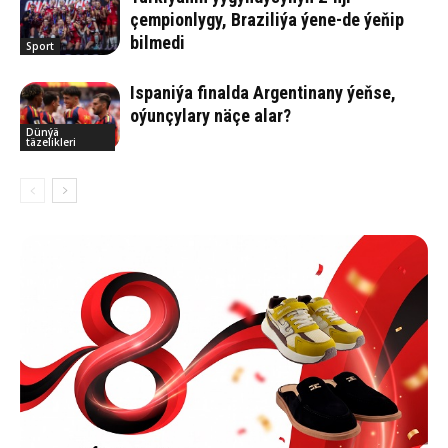
çempionlygy, Braziliýa ýene-de ýeňip
bilmedi
Sport
Ispaniýa finalda Argentinany ýeňse,
oýunçylary näçe alar?
Dünýä
täzelikleri