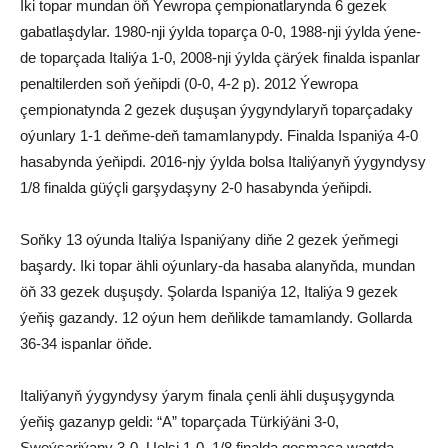
Iki topar mundan öň Ýewropa çempionatlarynda 6 gezek
gabatlaşdylar. 1980-nji ýylda toparça 0-0, 1988-nji ýylda ýene-
de toparçada Italiýa 1-0, 2008-nji ýylda çärýek finalda ispanlar
penaltilerden soň ýeňipdi (0-0, 4-2 p). 2012 Ýewropa
çempionatynda 2 gezek duşuşan ýygyndylaryň toparçadaky
oýunlary 1-1 deňme-deň tamamlanypdy. Finalda Ispaniýa 4-0
hasabynda ýeňipdi. 2016-njy ýylda bolsa Italiýanyň ýygyndysy
1/8 finalda güýçli garşydaşyny 2-0 hasabynda ýeňipdi.
Soňky 13 oýunda Italiýa Ispaniýany diňe 2 gezek ýeňmegi
başardy. Iki topar ähli oýunlary-da hasaba alanyňda, mundan
öň 33 gezek duşuşdy. Şolarda Ispaniýa 12, Italiýa 9 gezek
ýeňiş gazandy. 12 oýun hem deňlikde tamamlandy. Gollarda
36-34 ispanlar öňde.
Italiýanyň ýygyndysy ýarym finala çenli ähli duşuşygynda
ýeňiş gazanyp geldi: “A” toparçada Türkiýäni 3-0,
Şweýsariýany 3-0, Uelsi 1-0, 1/8 finalda goşmaça wagtda