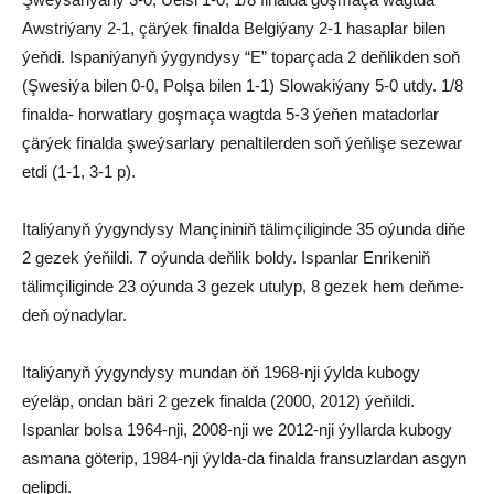
Awstriýany 2-1, çärýek finalda Belgiýany 2-1 hasaplar bilen
ýeňdi. Ispaniýanyň ýygyndysy “E” toparçada 2 deňlikden soň
(Şwesiýa bilen 0-0, Polşa bilen 1-1) Slowakiýany 5-0 utdy. 1/8
finalda- horwatlary goşmaça wagtda 5-3 ýeňen matadorlar
çärýek finalda şweýsarlary penaltilerden soň ýeňlişe sezewar
etdi (1-1, 3-1 p).
Italiýanyň ýygyndysy Mançininiň tälimçiliginde 35 oýunda diňe
2 gezek ýeňildi. 7 oýunda deňlik boldy. Ispanlar Enrikeniň
tälimçiliginde 23 oýunda 3 gezek utulyp, 8 gezek hem deňme-
deň oýnadylar.
Italiýanyň ýygyndysy mundan öň 1968-nji ýylda kubogy
eýeläp, ondan bäri 2 gezek finalda (2000, 2012) ýeňildi.
Ispanlar bolsa 1964-nji, 2008-nji we 2012-nji ýyllarda kubogy
asmana göterip, 1984-nji ýylda-da finalda fransuzlardan asgyn
gelipdi.