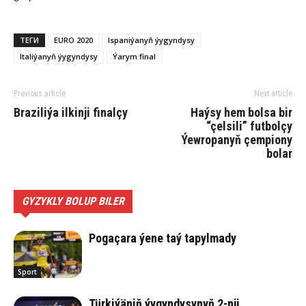
ТЕГИ
EURO 2020
Ispaniýanyň ýygyndysy
Italiýanyň ýygyndysy
Ýarym final
Previous article
Next article
Braziliýa ilkinji finalçy
Haýsy hem bolsa bir
“çelsili” futbolçy
Ýewropanyň çempiony
bolar
GYZYKLY BOLUP BILER
Pogaçara ýene taý tapylmady
Sport
Türkiýäniň ýygyndysynyň 2-nji