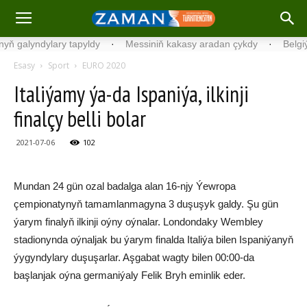
alyndylary tapyldy
·
Messiniň kakasy aradan çykdy
·
Belgiýada k
Esasy
Sport
EURO 2020
Italiýamy ýa-da Ispaniýa, ilkinji
finalçy belli bolar
2021-07-06
102
Mundan 24 gün ozal badalga alan 16-njy Ýewropa
çempionatynyň tamamlanmagyna 3 duşuşyk galdy. Şu gün
ýarym finalyň ilkinji oýny oýnalar. Londondaky Wembley
stadionynda oýnaljak bu ýarym finalda Italiýa bilen Ispaniýanyň
ýygyndylary duşuşarlar. Aşgabat wagty bilen 00:00-da
başlanjak oýna germaniýaly Felik Bryh eminlik eder.