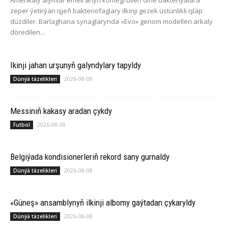
zeper ýetirýän işjeň bakteriofaglary ilkinji gezek üstünlikli işläp
düzdiler. Barlaghana synaglarynda «Evo» genom modelleri arkaly
döredilen...
Ikinji jahan urşunyň galyndylary tapyldy
2026-08-08
Dünýä täzelikleri
Messiniň kakasy aradan çykdy
2026-08-08
Futbol
Belgiýada kondisionerleriň rekord sany gurnaldy
2026-08-08
Dünýä täzelikleri
«Güneş» ansamblynyň ilkinji albomy gaýtadan çykaryldy
2026-08-08
Dünýä täzelikleri