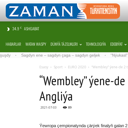
34.9
ASHGABAT
C
HABARLAR
WATAN WASPY
DÜNÝÄ TÄZELIKLERI
TEHNOLOGIÝA
EDEBIÝAT
·
Sagdyn ene – sagdyn çaga – sagdyn geljek
·
“Nýukasl” tälimçi
Esasy
Sport
EURO 2020
“Wembley” ýene-de 2 t
“Wembley” ýene-de 2
Angliýa
2021-07-03
89
Ýewropa çempionatynda çärýek finalyň galan 2 o