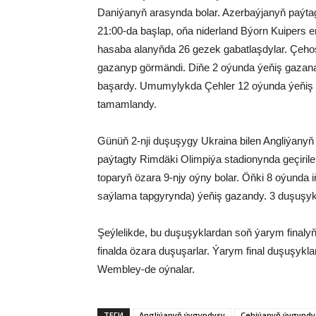
Daniýanyň arasynda bolar. Azerbaýjanyň paýta
21:00-da başlap, oňa niderland Býorn Kuipers e
hasaba alanyňda 26 gezek gabatlaşdylar. Çeh
gazanyp görmändi. Diňe 2 oýunda ýeňiş gaza
başardy. Umumylykda Çehler 12 oýunda ýeňiş g
tamamlandy.
Günüň 2-nji duşuşygy Ukraina bilen Angliýanyň 
paýtagty Rimdäki Olimpiýa stadionynda geçiriler
toparyň özara 9-njy oýny bolar. Öňki 8 oýunda 
saýlama tapgyrynda) ýeňiş gazandy. 3 duşuşy
Şeýlelikde, bu duşuşyklardan soň ýarym finalyň ä
finalda özara duşuşarlar. Ýarym final duşuşyklar
Wembley-de oýnalar.
ТЕГИ
Angliýanyň ýygyndysy
Çehiýanyň ýygyndy