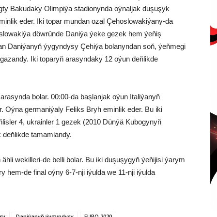
gty Bakudaky Olimpiýa stadionynda oýnaljak duşuşyk
minlik eder. Iki topar mundan ozal Çehoslowakiýany-da
oslowakiýa döwründe Daniýa ýeke gezek hem ýeňiş
nan Daniýanyň ýygyndysy Çehiýa bolanyndan soň, ýeňmegi
azandy. Iki toparyň arasyndaky 12 oýun deňlikde
arasynda bolar. 00:00-da başlanjak oýun Italiýanyň
. Oýna germaniýaly Feliks Bryh eminlik eder. Bu iki
iňlisler 4, ukrainler 1 gezek (2010 Dünýä Kubogynyň
k deňlikde tamamlandy.
hli wekilleri-de belli bolar. Bu iki duşuşygyň ýeňijisi ýarym
y hem-de final oýny 6-7-nji iýulda we 11-nji iýulda
sy
Daniýanyň ýygyndysy
EURO 2020