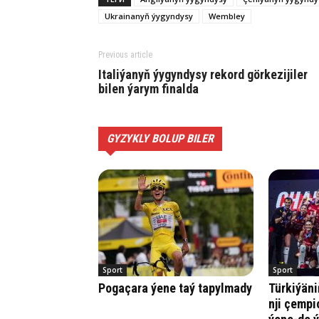
Ukrainanyň ýygyndysy
Wembley
Previous article
Italiýanyň ýygyndysy rekord görkezijiler
bilen ýarym finalda
GYZYKLY BOLUP BILER
Sport
Sport
Pogaçara ýene taý tapylmady
Türkiýäni
nji çempi