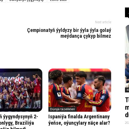
Next article
Çempionatyň ýyldyzy bir ýyla ýyla golaý
meýdança çykyp bilmez
H
T
m
Dünýä täzelikleri
d
ň ýygyndysynyň 2-
Ispaniýa finalda Argentinany
onlygy, Braziliýa
ýeňse, oýunçylary näçe alar?
20