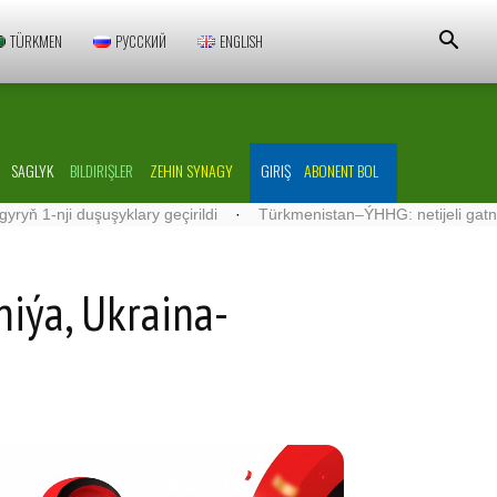
TÜRKMEN
РУССКИЙ
ENGLISH
SAGLYK
BILDIRIŞLER
ZEHIN SYNAGY
GIRIŞ
ABONENT BOL
ji duşuşyklary geçirildi
·
Türkmenistan–ÝHHG: netijeli gatnaşyklar
iýa, Ukraina-