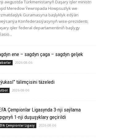
nji awgustda Türkmenistanyň Daşary işler ministri
aşid Meredow Ýewropada Howpsuzlyk we
zmatdaşlyk Guramasyna başlyklyk edýän
eýsariýa Konfederasiýasynyň wise-prezidenti,
şary işler federal departamentiniň başlygy
ýasio...
agdyn ene – sagdyn çaga – sagdyn geljek
2026-08-06
abarlar
ýukasl” tälimçisini täzeledi
2026-08-06
utbol
EFA Çempionlar Ligasynda 3-nji saýlama
pgyryň 1-nji duşuşyklary geçirildi
2026-08-06
EFA Çempionlar Ligasy