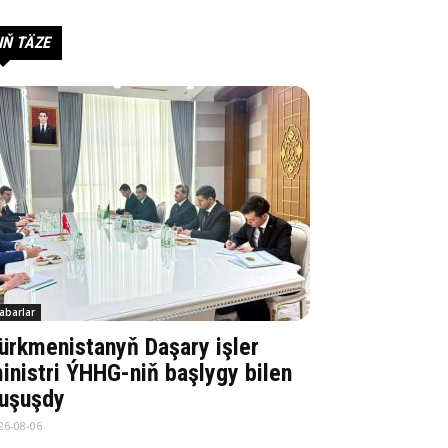
IŇ TÄZE
abarlar
ürkmenistanyň Daşary işler
inistri ÝHHG-niň başlygy bilen
uşuşdy
26-08-06