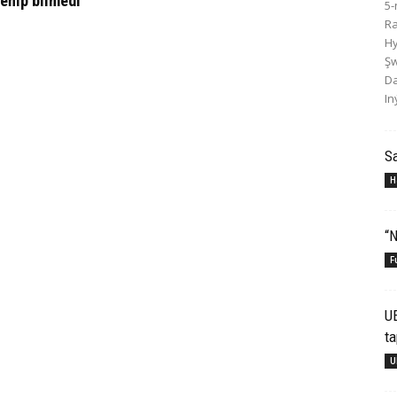
eňip bilmedi
5-
R
Hy
Şw
Da
In
S
H
“N
F
U
ta
U