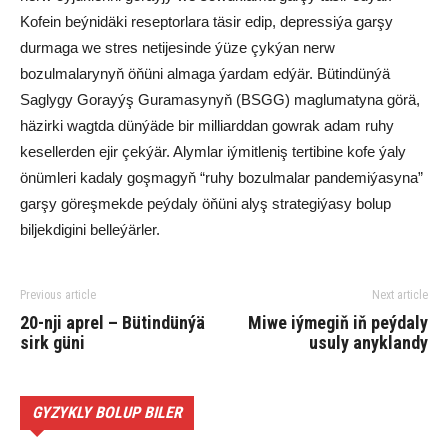
Kofein beýnidäki reseptorlara täsir edip, depressiýa garşy
durmaga we stres netijesinde ýüze çykýan nerw
bozulmalarynyň öňüni almaga ýardam edýär. Bütindünýä
Saglygy Gorayýş Guramasynyň (BSGG) maglumatyna görä,
häzirki wagtda dünýäde bir milliarddan gowrak adam ruhy
kesellerden ejir çekýär. Alymlar iýmitleniş tertibine kofe ýaly
önümleri kadaly goşmagyň “ruhy bozulmalar pandemiýasyna”
garşy göreşmekde peýdaly öňüni alyş strategiýasy bolup
biljekdigini belleýärler.
Previous article
Next article
20-nji aprel – Bütindünýä
Miwe iýmegiň iň peýdaly
sirk güni
usuly anyklandy
GYZYKLY BOLUP BILER