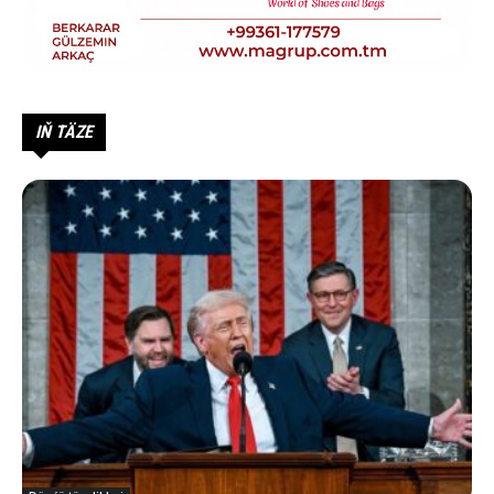
IŇ TÄZE