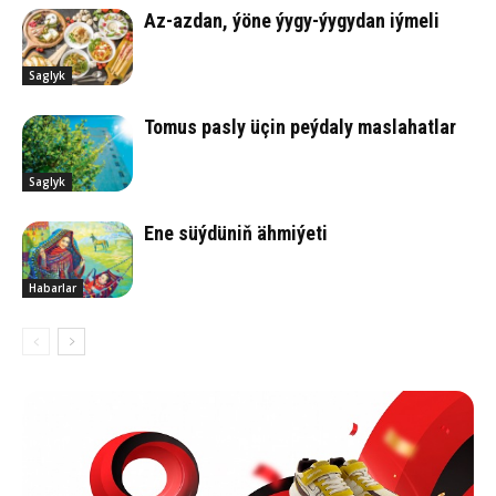
Az-azdan, ýöne ýygy-ýygydan iýmeli
Saglyk
Tomus pasly üçin peýdaly maslahatlar
Saglyk
Ene süý­dü­niň äh­mi­ýe­ti
Habarlar