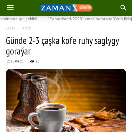
a gol çekildi
·
“Samarkand-2028” emeli hemrasy Ýeriň ilkinji görnüş
Esasy
Saglyk
Günde 2-3 çaşka kofe ruhy saglygy
goraýar
2026-04-20
85