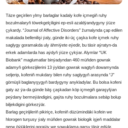
Täze geçirilen ylmy barlaglar kadaly kofe içmegiň ruhy
bozulmalaryň töwekgelçiligini ep-esli azaldýandygyny ýüze
çykardy. “Journal of Affective Disorders” žurnalynda çap edilen
makalada bellenilişi ýaly, günde iki-üç çaşka kofe içmek ruhy
saglygy goramakda uly ähmiýete eýedir, bu täsir aýratyn-da
erkek adamlarda has aýdyň ýüze çykýar. Alymlar “UK
Biobank” maglumatlar binýadyndan 460 müňden gowrak
adamyň görkezijilerini 13 ýyldan gowrak wagtyň dowamynda
seljerip, kofeniň mukdary bilen ruhy saglygyň arasynda “J”
görnüşli baglanyşygyň bardygyny anykladylar. Bu bolsa kofeni
gaty az ýa-da günde bäş çaşkadan köp içmegiň garaşylýan
peýdany bermeýändigini, gaýta ruhy bozulmalara sebäp bolup
biljekdigini görkezýär.
Barlag geçirijileriň pikiriçe, kofeniň düzümindäki kofein we
hlorogen turşusy ýaly müňden gowrak biologik işjeň maddalar
nerw öýjüklerini goraýjy we sowuklama garşy täsir edýär.