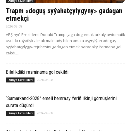
Dünýä täzelikleri
Trapm «doguş syýahatçylygyny» gadagan
etmekçi
2026-08-08
ABŞ-nyň Prezidenti Donald Tramp çaga dogurmak arkaly awtomatik
usulda raýatlyk almak maksady bilen amala aşyrylýan «doguş
syýahatçylygy» tejribesini gadagan etmek baradaky Permana gol
çekdi....
Bilelikdäki resminama gol çekildi
2026-08-08
Dünýä täzelikleri
“Samarkand-2028” emeli hemrasy Ýeriň ilkinji görnüşlerini
surata düşürdi
2026-08-08
Dünýä täzelikleri