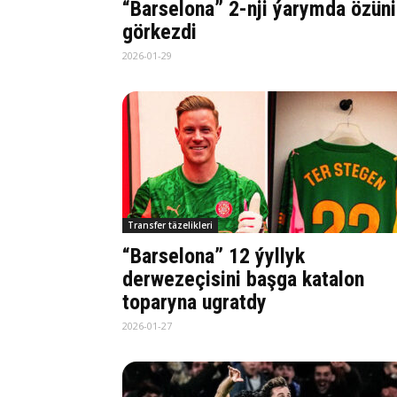
“Barselona” 2-nji ýarymda özüni
görkezdi
2026-01-29
Transfer täzelikleri
“Barselona” 12 ýyllyk
derwezeçisini başga katalon
toparyna ugratdy
2026-01-27