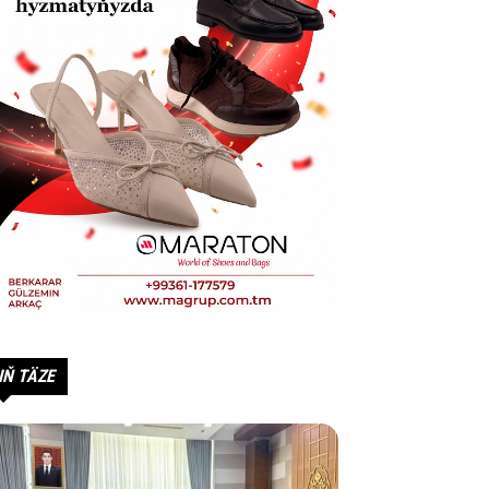
IŇ TÄZE