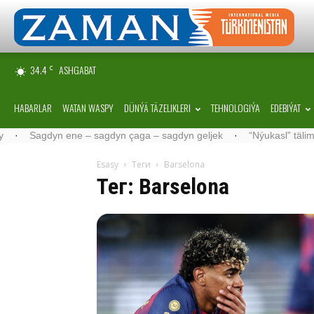
34.4
ASHGABAT
C
HABARLAR
WATAN WASPY
DÜNÝÄ TÄZELIKLERI
TEHNOLOGIÝA
EDEBIÝAT
 – sagdyn çaga – sagdyn geljek
·
“Nýukasl” tälimçisini täzeledi
·
Esasy
Теги
Barselona
Тег: Barselona