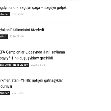
agdyn ene – sagdyn çaga – sagdyn geljek
2026-08-06
abarlar
ýukasl” tälimçisini täzeledi
2026-08-06
utbol
EFA Çempionlar Ligasynda 3-nji saýlama
pgyryň 1-nji duşuşyklary geçirildi
2026-08-06
EFA Çempionlar Ligasy
rkmenistan–ÝHHG: netijeli gatnaşyklar
dürilýär
2026-08-06
abarlar