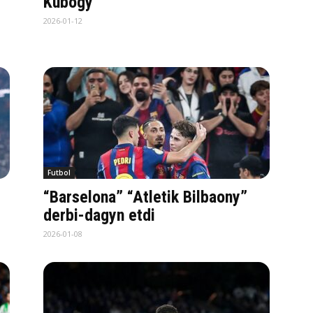
Kubogy
2026-01-12
Futbol
“Barselona” “Atletik Bilbaony”
derbi-dagyn etdi
2026-01-08