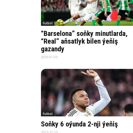
Futbol
“Barselona” soňky minutlarda,
“Real” aňsatlyk bilen ýeňiş
gazandy
2026-01-05
Futbol
Soňky 6 oýunda 2-nji ýeňiş
2025-12-15