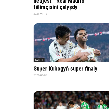
netijesi: “Real Madrid”
tälimçisini çalyşdy
2026-01-12
Futbol
Super Kubogyň super finaly
2026-01-09