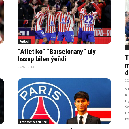
Futbol
H
“Atletiko” “Barselonany” uly
T
hasap bilen ýeňdi
m
2026-02-13
d
20
5-
R
Hy
Şw
Da
In
Transfer täzelikleri