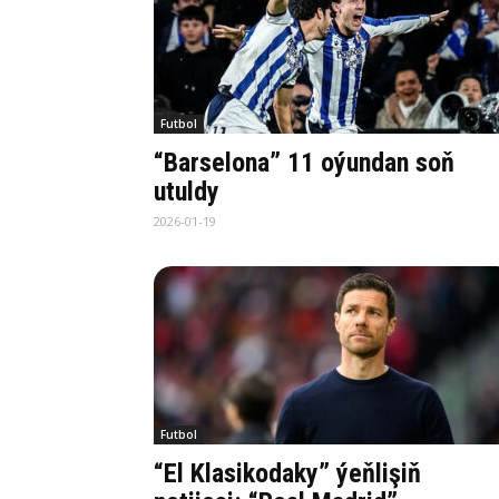
Futbol
“Barselona” 11 oýundan soň
utuldy
2026-01-19
Futbol
“El Klasikodaky” ýeňlişiň