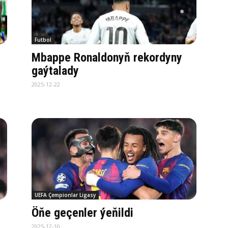
Futbol
Mbappe Ronaldonyň rekordyny
gaýtalady
2025-12-22
UEFA Çempionlar Ligasy
Öňe geçenler ýeňildi
2025-12-10