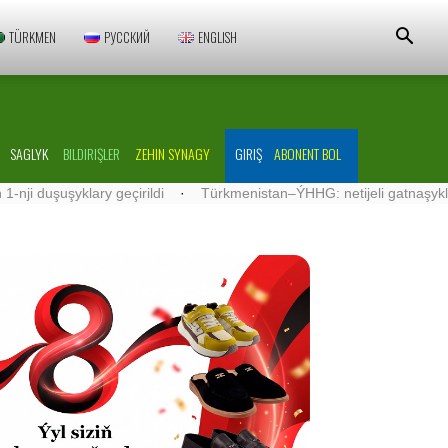
TÜRKMEN
РУССКИЙ
ENGLISH
SAGLYK
BILDIRIŞLER
ZEHIN SYNAGY
GIRIŞ
ABONENT BOL
eçirildi
·
Türkmenistan–ÝHHG: netijeli gatnaşyklar ösdürilýär
·