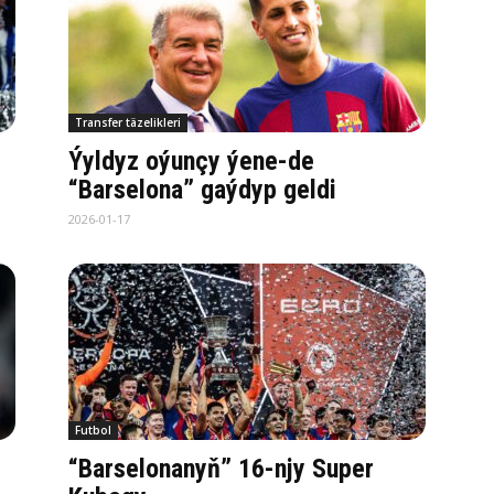
Transfer täzelikleri
Ýyldyz oýunçy ýene-de
“Barselona” gaýdyp geldi
2026-01-17
Futbol
“Barselonanyň” 16-njy Super