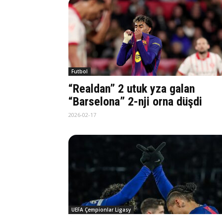
Futbol
“Realdan” 2 utuk yza galan
“Barselona” 2-nji orna düşdi
2026-02-17
UEFA Çempionlar Ligasy