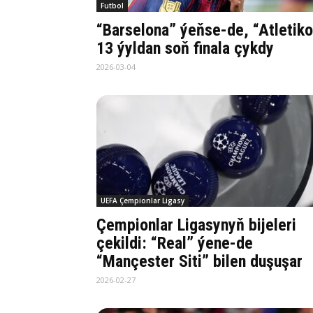
Futbol
“Barselona” ýeňse-de, “Atletiko
13 ýyldan soň finala çykdy
2026-03-04
UEFA Çempionlar Ligasy
Çempionlar Ligasynyň bijeleri
çekildi: “Real” ýene-de
“Mançester Siti” bilen duşuşar
2026-02-27