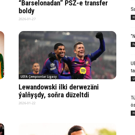
“Barselonadan” PSŽ-e transfer
S
boldy
H
2026-01-27
“N
F
U
ta
UEFA Çempionlar Ligasy
U
Lewandowski ilki derwezäni
ýalňyşdy, soňra düzeltdi
Tü
2026-01-22
ös
H