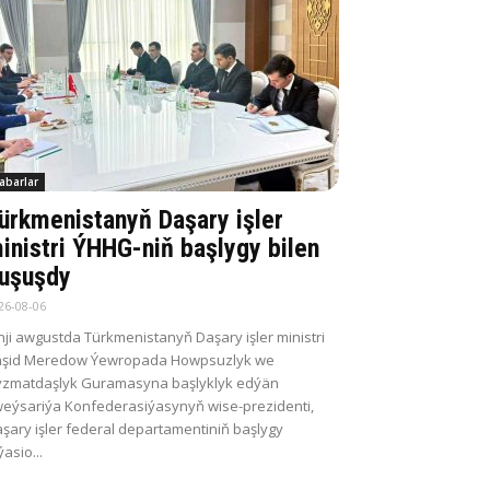
abarlar
ürkmenistanyň Daşary işler
inistri ÝHHG-niň başlygy bilen
uşuşdy
26-08-06
nji awgustda Türkmenistanyň Daşary işler ministri
aşid Meredow Ýewropada Howpsuzlyk we
zmatdaşlyk Guramasyna başlyklyk edýän
eýsariýa Konfederasiýasynyň wise-prezidenti,
şary işler federal departamentiniň başlygy
ýasio...