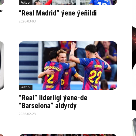
Futbol
”
“Real Madrid” ýene ýeňildi
2026-03-03
Futbol
“Real” liderligi ýene-de
“Barselona” aldyrdy
2026-02-23