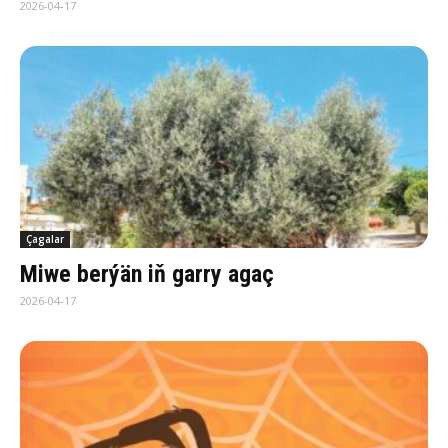
2026-04-17
Çagalar
Miwe berýän iň garry agaç
2026-04-17