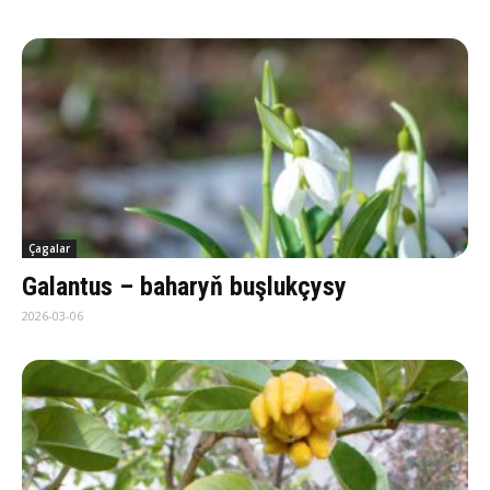
Çagalar
Galantus – baharyň buşlukçysy
2026-03-06