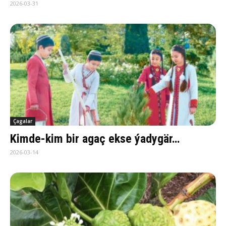
2026-03-31
Çagalar
Kim­de-kim bir agaç ek­se ýa­dy­gär…
2026-03-14