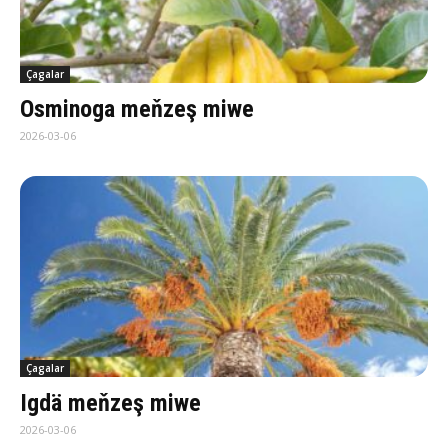
Çagalar
Os­mi­no­ga meň­zeş mi­we
2026-03-06
Çagalar
Ig­dä meň­zeş miwe
2026-03-06