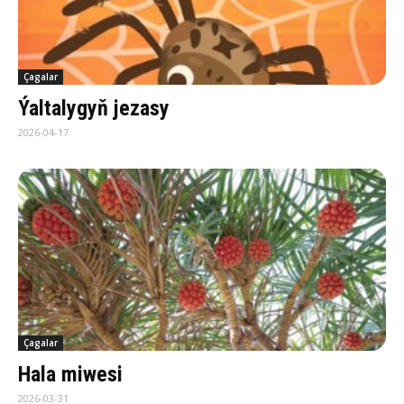
Çagalar
Ýaltalygyň jezasy
2026-04-17
Çagalar
Ha­la mi­we­si
2026-03-31