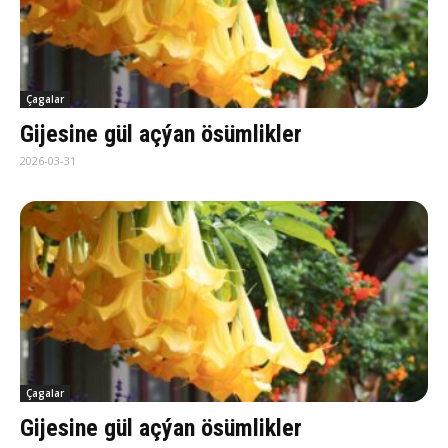
Çagalar
Gi­je­si­ne gül aç­ýan ösümlikler
2026-03-31
Çagalar
Gi­je­si­ne gül aç­ýan ösümlikler