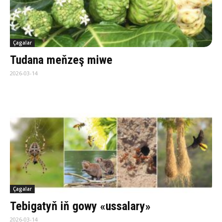
Çagalar
Tu­da­na meň­zeş mi­we
2026-03-14
Çagalar
Te­bi­ga­tyň iň go­wy «us­sa­la­ry»
2026-03-14