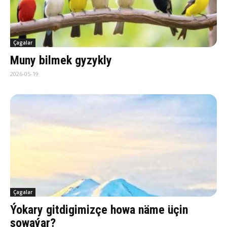
Çagalar
Muny bilmek gyzykly
2026-05-19
Çagalar
Ýokary gitdigimizçe howa näme üçin
sowaýar?