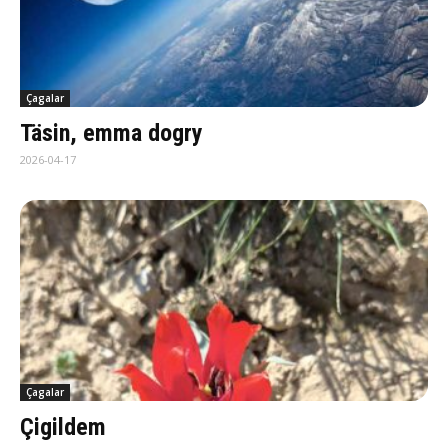
Çagalar
Täsin, emma dogry
2026-04-17
Çagalar
Çigildem