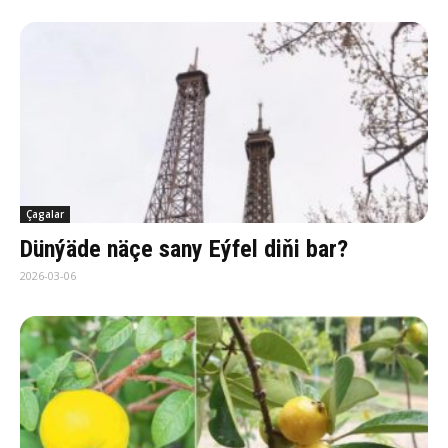
Çagalar
Dün­ýä­de nä­çe sa­ny Eý­fel di­ňi bar?
2026-03-06