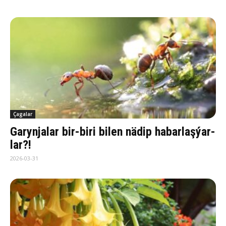
Çagalar
Ga­ryn­ja­lar bi­r-bi­ri bi­len nä­dip ha­bar­laş­ýar­
lar?!
2026-03-31