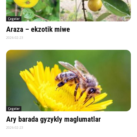
Çagalar
Ara­za – ek­zo­tik mi­we
2026-02-23
Çagalar
Ary barada gyzykly maglumatlar
2026-02-23