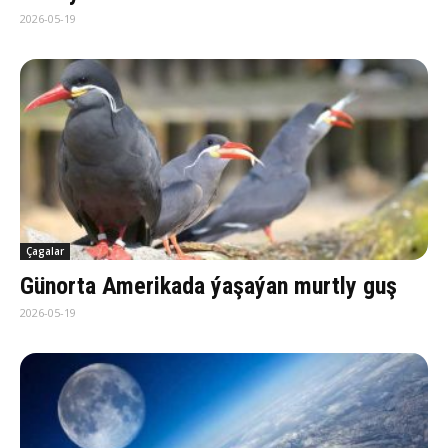
2026-05-19
Çagalar
Gü­nor­ta Ame­ri­ka­da ýa­şa­ýan murt­ly guş
2026-05-19